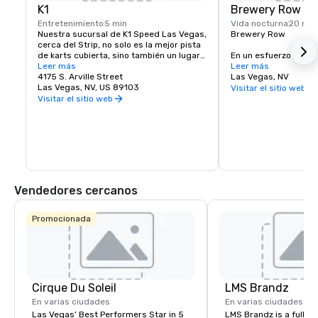
K1
Brewery Row
Entretenimiento
5 min
Vida nocturna
20 min
Nuestra sucursal de K1 Speed Las Vegas, 
Brewery Row

cerca del Strip, no solo es la mejor pista 
de karts cubierta, sino también un lugar 
En un esfuerzo por un
de entretenimiento de primera clase 
Leer más
de la cerveza artesan
Leer más
diseñado para mantenerte entretenido y 
4175 S. Arville Street
ciudades de todo el 
Las Vegas, NV
ocupado. Si quieres experimentar el 
Las Vegas, NV, US 89103
Brewery Row en el ce
Visitar el sitio web
karting bajo techo, estás interesado en 
donde un grupo natur
Visitar el sitio web
organizar una fiesta divertida e 
artesanales ya ha es
inolvidable para un amigo o ser querido, 
sirviendo. Once cerve
o quieres planificar una función 
grifería ofrecen una m
corporativa única, K1 Speed está listo 
cultura cervecera en
para ti.
Vendedores cercanos
Promocionada
Cirque Du Soleil
LMS Brandz
En varias ciudades
En varias ciudades
Las Vegas’ Best Performers Star in 5
LMS Brandz is a full-s