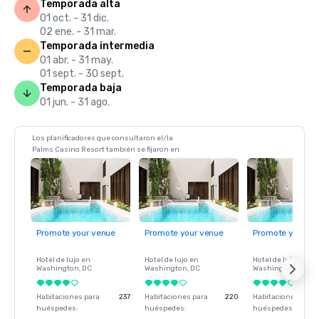
Temporada alta
01 oct. - 31 dic.
02 ene. - 31 mar.
Temporada intermedia
01 abr. - 31 may.
01 sept. - 30 sept.
Temporada baja
01 jun. - 31 ago.
Los planificadores que consultaron el/la
Palms Casino Resort también se fijaron en
Promote your venue
Promote your venue
Promote your ve
Hotel de lujo en
Hotel de lujo en
Hotel de lujo en
Washington
, DC
Washington
, DC
Washington
, DC
Habitaciones para
237
Habitaciones para
220
Habitaciones para
huéspedes
:
huéspedes
:
huéspedes
: