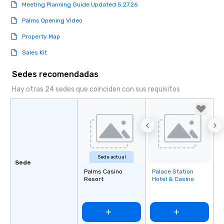
Meeting Planning Guide Updated 5.27.26
Palms Opening Video
Property Map
Sales Kit
Sedes recomendadas
Hay otras 24 sedes que coinciden con sus requisitos
Sede actual
Sede
Palms Casino
Palace Station
Removed from
Resort
Hotel & Casino
favorites