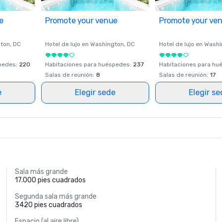
e
Promote your venue
Promote your ve
ton
, DC
Hotel de lujo en
Washington
, DC
Hotel de lujo en
Washi
spedes
:
220
Habitaciones para huéspedes
:
237
Habitaciones para hu
Salas de reunión
:
8
Salas de reunión
:
17
e
Elegir sede
Elegir s
Sala más grande
17.000 pies cuadrados
Segunda sala más grande
3420 pies cuadrados
Espacio (al aire libre)