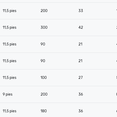
11,5 pies
200
33
11,5 pies
300
42
11,5 pies
90
21
11,5 pies
90
21
11,5 pies
100
27
9 pies
200
36
11,5 pies
180
36