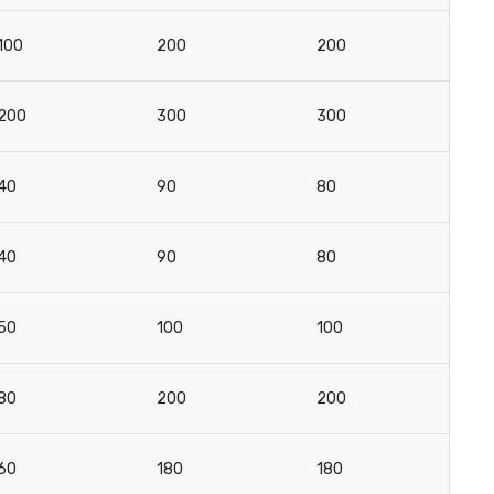
100
200
200
10
200
300
300
2
40
90
80
3
40
90
80
3
50
100
100
4
80
200
200
9
60
180
180
8