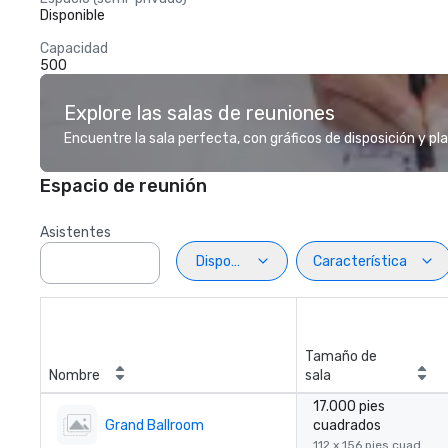
Disponible
Capacidad
500
Explore las salas de reuniones
Encuentre la sala perfecta, con gráficos de disposición y pl
Espacio de reunión
Asistentes
Disposiciön
Característica
Tamaño de
Nombre
sala
17.000 pies
Grand Ballroom
cuadrados
112 x 156 pies cuad.