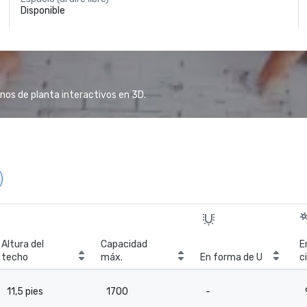
Disponible
anos de planta interactivos en 3D.
Altura del
Capacidad
E
techo
máx.
En forma de U
c
11,5 pies
1700
-