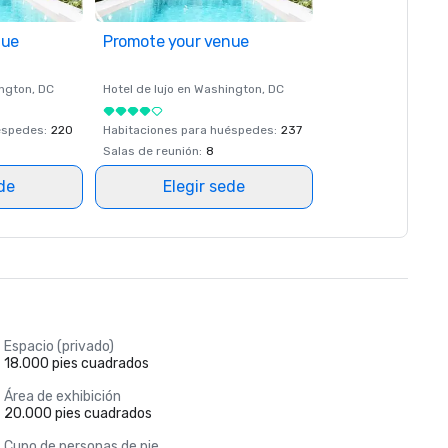
nue
Promote your venue
ngton
, DC
Hotel de lujo en
Washington
, DC
éspedes
:
220
Habitaciones para huéspedes
:
237
Salas de reunión
:
8
ede
Elegir sede
Espacio (privado)
18.000 pies cuadrados
Área de exhibición
20.000 pies cuadrados
Cupo de personas de pie