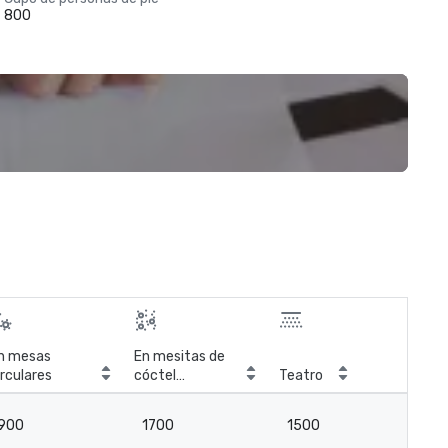
800
n mesas
En mesitas de
irculares
cóctel
Teatro
Sal
circulares
900
1700
1500
8