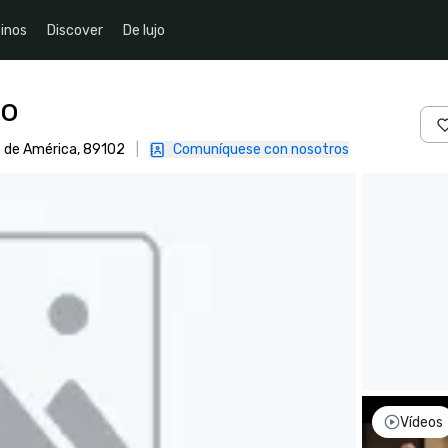
inos
Discover
De lujo
no
s de América, 89102
|
Comuníquese con nosotros
Vídeos