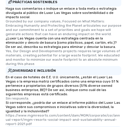
will reminisce about lo
PRÁCTICAS SOSTENIBLES
leave. Location, Location, Location
Haga sus comentarios o indique un enlace a toda meta o estrategia
One of the best reason
divulgada al público de Luxor Las Vegas sobre sostenibilidad o de
impacto social.
convenient and efficie
Grounded by our company values, Focused on What Matters: 
experience is designed
Embracing Humanity and Protecting the Planet articulates our purpose 
and our commitment to a set of priorities and goals we hope will 
restaurants are within
generate actions that can have an enduring impact on the world.
walking distance of ea
¿Luxor Las Vegas cuenta con una estrategia centrada en la
short stroll allows you
eliminación y desvío de basura (como plásticos, papel, cartón, etc.)?
De ser así, describa su estrategia para eliminar y desviar la basura.
members a chance to 
Yes, Our Design and Developments projects requires large volumes of 
networking opportunit
materials, creating potential for a large waste footprint. We educated 
and monitor to minimize our waste footprint to an absolute minimum 
heading to the next pl
during this phase.
itinerary. You Get a Dinner and a Show
DIVERSIDAD E INCLUSIÓN
Our tours offer an exqu
En el caso de hoteles de E.E. U.U. únicamente, ¿están el Luxor Las
entertainment. All tour
Vegas o la empresa matriz certificados como una empresa cuyo 51 %
knowledgeable, profes
pertenece a propietarios de grupos diversos (51% diverse owned
who leads the group on
business enterprise, BE)? De ser así, indique como cuál de las
siguientes empresas está certificado.
offering engaging tidb
Sin respuesta.
fascinating stories. S
Si corresponde, ¿podría dar un enlace al informe público del Luxor Las
Vegas sobre sus compromisos e iniciativas sobre la diversidad, la
interactive experience
igualdad y la inclusividad?
along the way exclusive
https://www.mgmresorts.com/content/dam/MGM/corporate/csr/ann
ensuring there is neve
ual-report/mgm-resorts-social-impact-and-sustainability-annual-
report-2021.pdf
Different Types of Cuis