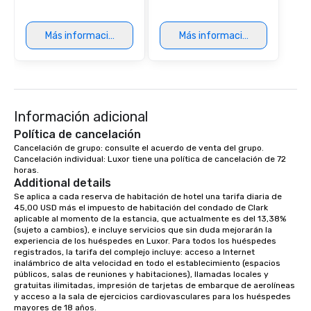
are drinks. However, 
package upgrade is ava
provides guests a sign
Más información
Más información
at various stops. Build Your Network
Our exclusive experien
ultimate networking op
a typical sit-down dinn
to engage the person t
Información adicional
right of you. Because 
place at multiple resta
Política de cancelación
walking in between, th
Cancelación de grupo: consulte el acuerdo de venta del grupo.

Cancelación individual: Luxor tiene una política de cancelación de 72 
countless opportunitie
horas.
with different people 
Additional details
down at each venue a
Se aplica a cada reserva de habitación de hotel una tarifa diaria de 
traverse along the way
45,00 USD más el impuesto de habitación del condado de Clark 
aplicable al momento de la estancia, que actualmente es del 13,38% 
experiences not only 
(sujeto a cambios), e incluye servicios que sin duda mejorarán la 
ways to network, but a
experiencia de los huéspedes en Luxor. Para todos los huéspedes 
way to do so. Large Groups Welcome
registrados, la tarifa del complejo incluye: acceso a Internet 
Lip Smacking Foodie To
inalámbrico de alta velocidad en todo el establecimiento (espacios 
públicos, salas de reuniones y habitaciones), llamadas locales y 
groups, small or large.
gratuitas ilimitadas, impresión de tarjetas de embarque de aerolíneas 
experiences can acc
y acceso a la sala de ejercicios cardiovasculares para los huéspedes 
groups from as few as
mayores de 18 años.