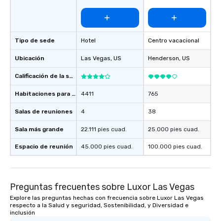
immediate seating upon
What’s more, your gro
a special warm welcom
from the restaurant c
Tipo de sede
Hotel
Centro vacacional
be printed featuring yo
which can be an added 
Ubicación
Las Vegas
, US
Henderson
, US
those Instagram mome
Calificación de la sede
For added ease, we ca
transportation pick-up
Habitaciones para huéspedes
4411
765
as well as an event ph
for groups that desire 
Salas de reuniones
4
38
experience, we can als
an evening helicopter 
Sala más grande
22.111 pies cuad.
25.000 pies cuad.
glittering lights of The S
Espacio de reunión
45.000 pies cuad.
100.000 pies cuad.
Memorable Experience f
Smacking Foodie Tours
to gather and dine tha
experienced, and all ar
Preguntas frecuentes sobre Luxor Las Vegas
remember. Our one-of-
Explore las preguntas hechas con frecuencia sobre Luxor Las Vegas
are special, from the fi
respecto a la Salud y seguridad, Sostenibilidad, y Diversidad e
last. It’s an experienc
inclusión