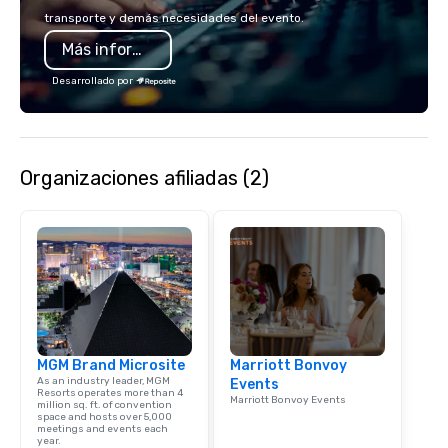
mingle, and easily net
transporte y demás necesidades del evento.
is led by a professiona
Más información
specializing in escort
with utmost care, who
Desarrollado por
each experience with 
engaging information 
Lip Smacking Foodie T
entertaining activity 
Organizaciones afiliadas (2)
dining experience meld
that are sure to add ne
meeting events, from 
team building. All-Inclusive Group
Dining When meeting p
corporate group event
Smacking Foodie Tours,
group is assured a top
experience with three 
MGM Brand Microsite
Marriott Bonvoy
signature dishes at ea
As an industry leader, MGM
Events
Our affordable tours a
Resorts operates more than 4
Marriott Bonvoy Events
million sq. ft. of convention
person with tax and gr
space and hosts over 5,000
included. The only thi
meetings and events each
year.