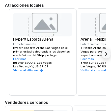
Atracciones locales
HyperX Esports Arena
Arena T-Mobile
Entretenimiento
Entretenimiento
3 mi
HyperX Esports Arena Las Vegas es el 
T-Mobile Arena es el 
primer estadio dedicado a los deportes 
Vegas para eventos e
electrónicos del Strip y el lugar 
espectaculares actua
emblemático de la red inmobiliaria global 
Leer más
hasta emocionantes e
Leer más
de Allied Esports que abarca 
Bulevar 3900 S. Las Vegas
y establece un nuevo
3780 Sur de Las Veg
Norteamérica, Europa y China. El estadio 
Las Vegas, NV, US 89109
a lo que significa ent
Las Vegas, NV, US 8
de vanguardia no solo es un destino de 
ciudad que mejor lo ha
Visitar el sitio web
Visitar el sitio web
campeonato de clase mundial y una 
Arena, con 20.000 asi
instalación de producción de contenido 
emocionantes eventos
para torneos y enfrentamientos de alto 
con algo para todos, 
riesgo, sino un entorno impactante y 
hockey, baloncesto y 
emocionante que marca todas las 
hasta espectáculos d
casillas para reuniones y eventos 
nivel y conciertos de 
especiales. El lugar cuenta con dos 
bares, un menú completo y un salón de 
Vendedores cercanos
videojuegos retro.