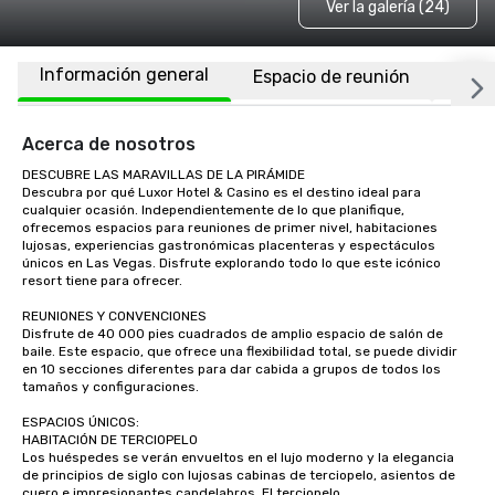
Ver la galería (24)
Información general
Espacio de reunión
Habi
Acerca de nosotros
DESCUBRE LAS MARAVILLAS DE LA PIRÁMIDE

Descubra por qué Luxor Hotel & Casino es el destino ideal para 
cualquier ocasión. Independientemente de lo que planifique, 
ofrecemos espacios para reuniones de primer nivel, habitaciones 
lujosas, experiencias gastronómicas placenteras y espectáculos 
únicos en Las Vegas. Disfrute explorando todo lo que este icónico 
resort tiene para ofrecer.

REUNIONES Y CONVENCIONES

Disfrute de 40 000 pies cuadrados de amplio espacio de salón de 
baile. Este espacio, que ofrece una flexibilidad total, se puede dividir 
en 10 secciones diferentes para dar cabida a grupos de todos los 
tamaños y configuraciones. 

ESPACIOS ÚNICOS:

HABITACIÓN DE TERCIOPELO

Los huéspedes se verán envueltos en el lujo moderno y la elegancia 
de principios de siglo con lujosas cabinas de terciopelo, asientos de 
cuero e impresionantes candelabros. El terciopelo
