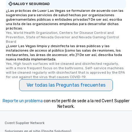
SALUD Y SEGURIDAD
experiences offer the a
several renowned rest
¿Las prácticas de Luxor Las Vegas se formularon de acuerdo con las
sugerencias para servicios de salud hechas por organizaciones
convenient outing, inc
gubernamentales públicas o entidades privadas? De ser así, escriba
and your guests might
una lista de las organizaciones empleadas para desarrollar dichas
prácticas.
discovered otherwise 
Yes, World Health Organization, Centers for Disease Control and 
at a typical corporate 
Prevention, State of Nevada Governor and Nevada Gaming Control 
a way to try some of t
Board
¿Luxor Las Vegas limpia y desinfecta las áreas públicas y las
in the city and dive in
instalaciones de acceso al público (como las salas de reuniones, los
cuisines and dishes. Al
restaurantes, las áreas de ascensor, etc.)? De ser así, describa toda
nueva medida implementada.
selected dishes are cu
Yes, High touch surfaces will be cleaned and disinfected regularly, 
high standards to ensu
with a more frequent focus on the bathrooms. Self-service machines 
delight any palate. Tours Available
will be cleaned regularly with disinfectant that is approved by the EPA 
for use against the virus that causes COVID-19.
from Day to Night With
Ver todas las Preguntas frecuentes
group experience, bookin
key. Whether you desir
business hours or earl
Reporte un problema
con este perfil de sede a la red Cvent Supplier
after work, we can coo
Network.
you to provide options 
needs. Go for as Long or as Short as
You Like Along with fle
Cvent Supplier Network
scheduling, Lip Smack
Soluciones en el sitio (Onsite Solutions)