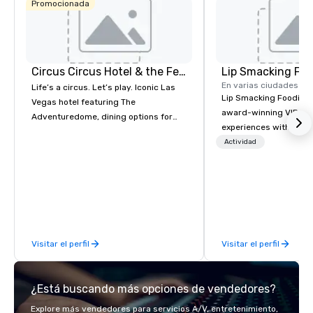
Promocionada
Circus Circus Hotel & the Festival Grounds
Lip Smacking Foo
En varias ciudades
Life’s a circus. Let’s play. Iconic Las
Lip Smacking Foodie T
Vegas hotel featuring The
award-winning VIP gro
Adventuredome, dining options for
experiences with visits
every appetite from quick eats to the
restaurants throughou
Actividad
award winning and legendary THE
States. Choose either
Steak House, lively casino action, Pool
activity or evening d
and Splash Zone, Midway & free world
groups are escorted i
class circus acts.
the best tables in the 
most-sought-after res
enjoy a parade of sign
Visitar el perfil
Visitar el perfil
and craft cocktails at 
with complete VIP serv
experience gives gues
¿Está buscando más opciones de vendedores?
opportunity to sit next 
colleagues at each ven
Explore más vendedores para servicios A/V, entretenimiento,