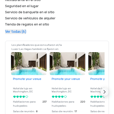
Seguridad en el lugar
Servicio de banquete en el sitio
Servicio de vehículos de alquiler
Tienda de regalos en el sitio
Ver todas (6)
Los planificadores que consultaron el/la
Luxor Las Vegas también se fijaron en
Promote your venue
Promote your venue
Promote your ve
Hotel de lujo en
Hotel de lujo en
Hotel de lujo en
Washington
, DC
Washington
, DC
Washington
, DC
Habitaciones para
237
Habitaciones para
220
Habitaciones para
huéspedes
:
huéspedes
:
huéspedes
:
Salas de reunión
:
8
Salas de reunión
:
17
Salas de reunión
: