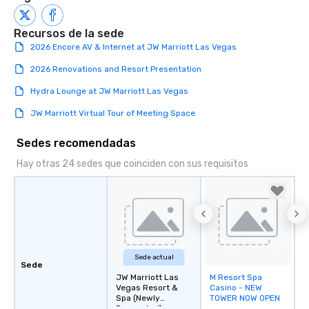
Recursos de la sede
2026 Encore AV & Internet at JW Marriott Las Vegas
2026 Renovations and Resort Presentation
Hydra Lounge at JW Marriott Las Vegas
JW Marriott Virtual Tour of Meeting Space
Sedes recomendadas
Hay otras 24 sedes que coinciden con sus requisitos
Sede actual
Sede
JW Marriott Las
M Resort Spa
Removed from
Vegas Resort &
Casino - NEW
favorites
Spa (Newly
TOWER NOW OPEN
Renovated)