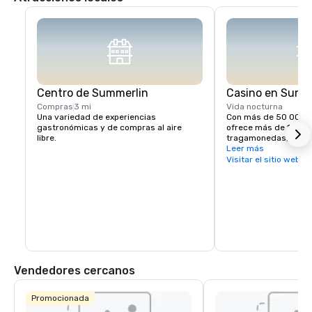
Centro de Summerlin
Casino en Summ
Compras
3 mi
Vida nocturna
Una variedad de experiencias 
Con más de 50 000 p
gastronómicas y de compras al aire 
ofrece más de 1700 
libre.
tragamonedas, 25 me
Caesar's Race & Spo
Leer más
Visitar el sitio web
Vendedores cercanos
Promocionada