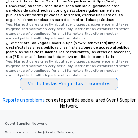
¿Las prácticas de JW Marriott Las Vegas Resort & Spa (Newly
Renovated) se formularon de acuerdo con las sugerencias para
servicios de salud hechas por organizaciones gubernamentales
públicas o entidades privadas? De ser así, escriba una lista de las
organizaciones empleadas para desarrollar dichas prácticas.
Yes, Marriott cares greatly about every guest's experience and takes 
hygiene and sanitation very seriously. Marriott has established strict 
standards of cleanliness for all of its hotels that either meet or 
exceed public health department regulations. 
¿JW Marriott Las Vegas Resort & Spa (Newly Renovated) limpia y
desinfecta las áreas públicas y las instalaciones de acceso al público
(como las salas de reuniones, los restaurantes, las áreas de ascensor,
etc.)? De ser así, describa toda nueva medida implementada.
Yes, Marriott cares greatly about every guest's experience and takes 
hygiene and sanitation very seriously. Marriott has established strict 
standards of cleanliness for all of its hotels that either meet or 
exceed public health department regulations. 
Ver todas las Preguntas frecuentes
Reporte un problema
con este perfil de sede a la red Cvent Supplier
Network.
Cvent Supplier Network
Soluciones en el sitio (Onsite Solutions)