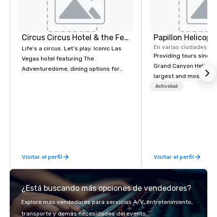
Circus Circus Hotel & the Festival Grounds
En varias ciudades
Life’s a circus. Let’s play. Iconic Las
Providing tours since 1
Vegas hotel featuring The
Grand Canyon Helicopt
Adventuredome, dining options for
largest and most expe
every appetite from quick eats to the
operator in the Grand
Actividad
award winning and legendary THE
the only company that f
Steak House, lively casino action, Pool
length of the Grand Ca
and Splash Zone, Midway & free world
more than 400,000 p
class circus acts.
annually. Guests will relish in unique
one-of-a-kind experie
monumental destinati
Visitar el perfil
Visitar el perfil
their wanderlust. Whet
sightseeing excursion
incredible lights of th
¿Está buscando más opciones de vendedores?
Strip or soaring throug
through the Grand Can
Explore más vendedores para servicios A/V, entretenimiento,
expeditions will creat
transporte y demás necesidades del evento.