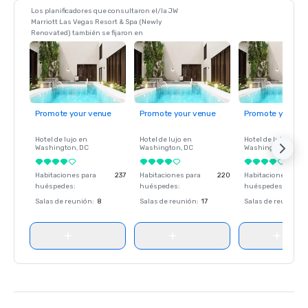
Los planificadores que consultaron el/la JW
Marriott Las Vegas Resort & Spa (Newly
Renovated) también se fijaron en
Promote your venue
Promote your venue
Promote your ve
Hotel de lujo en
Hotel de lujo en
Hotel de lujo en
Washington
, DC
Washington
, DC
Washington
, DC
Habitaciones para
237
Habitaciones para
220
Habitaciones para
huéspedes
:
huéspedes
:
huéspedes
:
Salas de reunión
:
8
Salas de reunión
:
17
Salas de reunión
: