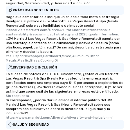
seguridad, Sostenibilidad, y Diversidad e inclusión
PRÁCTICAS SOSTENIBLES
Haga sus comentarios o indique un enlace a toda meta o estrategia
divulgada al público de JW Marriott Las Vegas Resort & Spa (Newly
Renovated) sobre sostenibilidad o de impacto social.
Please visit Marriott.com/Serve360 for Marriott International's 
sustainability & social impact strategy and 2025 goals information.
¿JW Marriott Las Vegas Resort & Spa (Newly Renovated) cuenta con
una estrategia centrada en la eliminación y desvío de basura (como
plásticos, papel, cartón, etc.)? De ser así, describa su estrategia para
eliminar y desviar la basura.
Yes, Paper,Newspaper,Cardboard,Mixed,Aluminum,Other 
Metals,Plastic,Glass,Cooking Oil
DIVERSIDAD E INCLUSIÓN
En el caso de hoteles de E.E. U.U. únicamente, ¿están el JW Marriott
Las Vegas Resort & Spa (Newly Renovated) o la empresa matriz
certificados como una empresa cuyo 51 % pertenece a propietarios de
grupos diversos (51% diverse owned business enterprise, BE)? De ser
así, indique como cuál de las siguientes empresas está certificado.
Sin respuesta.
Si corresponde, ¿podría dar un enlace al informe público del JW
Marriott Las Vegas Resort & Spa (Newly Renovated) sobre sus
compromisos e iniciativas sobre la diversidad, la igualdad y la
inclusividad?
https://www.marriott.com/diversity/diversity-and-inclusion.mi
SALUD Y SEGURIDAD