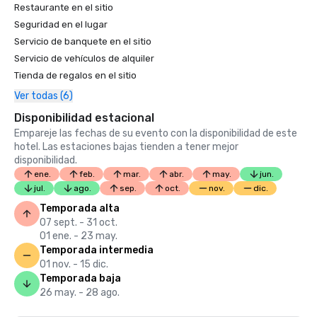
Restaurante en el sitio
Seguridad en el lugar
Servicio de banquete en el sitio
Servicio de vehículos de alquiler
Tienda de regalos en el sitio
Ver todas (6)
Disponibilidad estacional
Empareje las fechas de su evento con la disponibilidad de este
hotel. Las estaciones bajas tienden a tener mejor
disponibilidad.
ene.
feb.
mar.
abr.
may.
jun.
jul.
ago.
sep.
oct.
nov.
dic.
Temporada alta
07 sept. - 31 oct.
01 ene. - 23 may.
Temporada intermedia
01 nov. - 15 dic.
Temporada baja
26 may. - 28 ago.