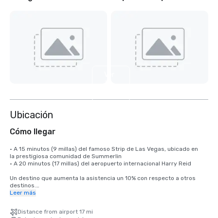
Ver
3
más
Ubicación
Cómo llegar
• A 15 minutos (9 millas) del famoso Strip de Las Vegas, ubicado en 

la prestigiosa comunidad de Summerlin

• A 20 minutos (17 millas) del aeropuerto internacional Harry Reid

Un destino que aumenta la asistencia un 10% con respecto a otros 
destinos.

Leer más
El Aeropuerto Internacional Harry Reid (LAS) ofrece un servicio sin 
escalas a más de 170 destinos estadounidenses e internacionales, 
Distance from airport 17 mi
conectando Las Vegas con los principales mercados de Norteamérica, 