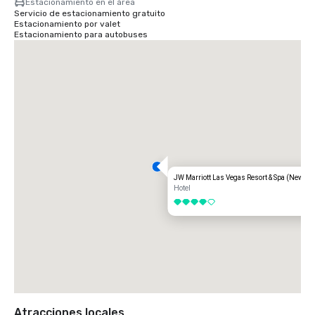
Estacionamiento en el área
Europa, Asia y América Latina.
Servicio de estacionamiento gratuito
Estacionamiento por valet
Estacionamiento para autobuses
JW Marriott Las Vegas Resort & Spa (Newly 
Hotel
4 de 5
Atracciones locales