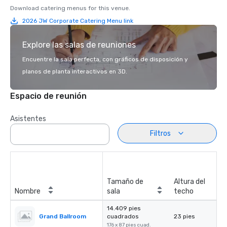
Download catering menus for this venue.
2026 JW Corporate Catering Menu link
Explore las salas de reuniones
Encuentre la sala perfecta, con gráficos de disposición y
planos de planta interactivos en 3D.
Espacio de reunión
Asistentes
Filtros
Tamaño de
Altura del
Nombre
sala
techo
14.409 pies
Grand Ballroom
cuadrados
23 pies
176 x 87 pies cuad.