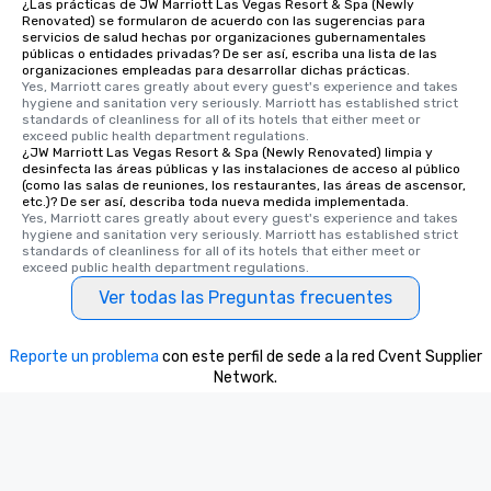
¿Las prácticas de JW Marriott Las Vegas Resort & Spa (Newly
Renovated) se formularon de acuerdo con las sugerencias para
servicios de salud hechas por organizaciones gubernamentales
públicas o entidades privadas? De ser así, escriba una lista de las
organizaciones empleadas para desarrollar dichas prácticas.
Yes, Marriott cares greatly about every guest's experience and takes 
hygiene and sanitation very seriously. Marriott has established strict 
standards of cleanliness for all of its hotels that either meet or 
exceed public health department regulations. 
¿JW Marriott Las Vegas Resort & Spa (Newly Renovated) limpia y
desinfecta las áreas públicas y las instalaciones de acceso al público
(como las salas de reuniones, los restaurantes, las áreas de ascensor,
etc.)? De ser así, describa toda nueva medida implementada.
Yes, Marriott cares greatly about every guest's experience and takes 
hygiene and sanitation very seriously. Marriott has established strict 
standards of cleanliness for all of its hotels that either meet or 
exceed public health department regulations. 
Ver todas las Preguntas frecuentes
Reporte un problema
con este perfil de sede a la red Cvent Supplier
Network.