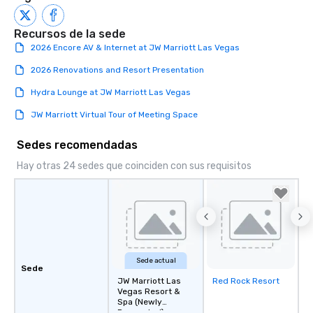
Recursos de la sede
2026 Encore AV & Internet at JW Marriott Las Vegas
2026 Renovations and Resort Presentation
Hydra Lounge at JW Marriott Las Vegas
JW Marriott Virtual Tour of Meeting Space
Sedes recomendadas
Hay otras 24 sedes que coinciden con sus requisitos
Sede actual
Sede
JW Marriott Las
Red Rock Resort
Removed from
Vegas Resort &
favorites
Spa (Newly
Renovated)