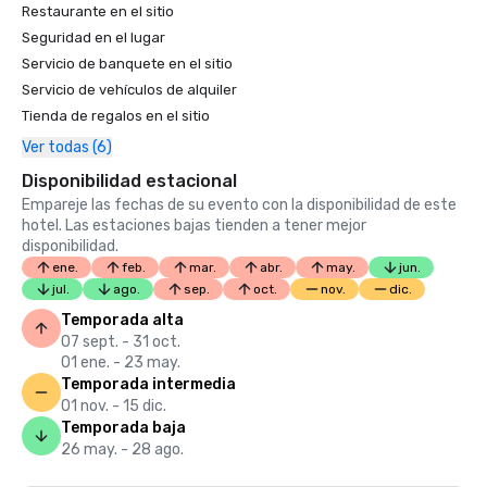
Restaurante en el sitio
Seguridad en el lugar
Servicio de banquete en el sitio
Servicio de vehículos de alquiler
Tienda de regalos en el sitio
Ver todas (6)
Disponibilidad estacional
Empareje las fechas de su evento con la disponibilidad de este
hotel. Las estaciones bajas tienden a tener mejor
disponibilidad.
ene.
feb.
mar.
abr.
may.
jun.
jul.
ago.
sep.
oct.
nov.
dic.
Temporada alta
07 sept. - 31 oct.
01 ene. - 23 may.
Temporada intermedia
01 nov. - 15 dic.
Temporada baja
26 may. - 28 ago.