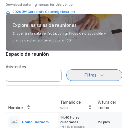
Download catering menus for this venue.
2026 JW Corporate Catering Menu link
Explore las salas de reuniones
Encuentre la sala perfecta, con gráficos de disposición y
planos de planta interactivos en 3D.
Espacio de reunión
Asistentes
Filtros
Tamaño de
Altura del
Nombre
sala
techo
14.409 pies
Grand Ballroom
cuadrados
23 pies
176 x 87 pies cuad.