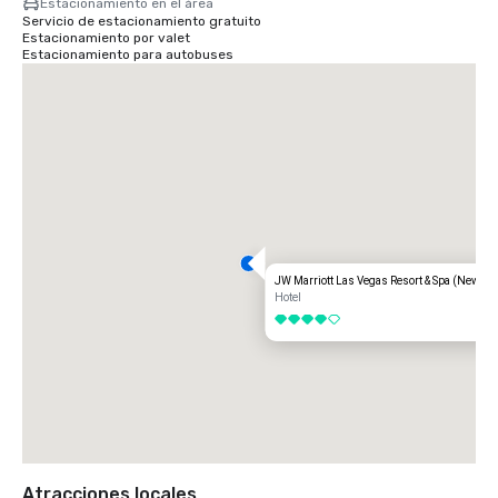
Estacionamiento en el área
Europa, Asia y América Latina.
Servicio de estacionamiento gratuito
Estacionamiento por valet
Estacionamiento para autobuses
JW Marriott Las Vegas Resort & Spa (Newly 
Hotel
4 de 5
Atracciones locales