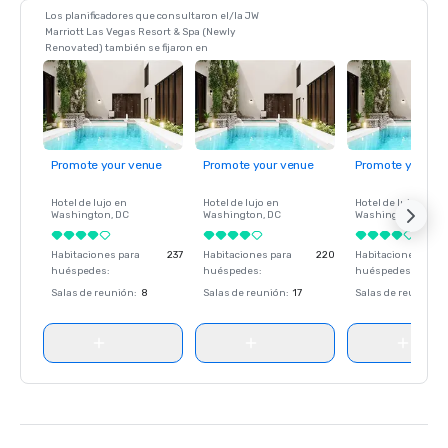
Los planificadores que consultaron el/la JW
Marriott Las Vegas Resort & Spa (Newly
Renovated) también se fijaron en
Promote your venue
Promote your venue
Promote your ve
Hotel de lujo en
Hotel de lujo en
Hotel de lujo en
Washington
, DC
Washington
, DC
Washington
, DC
Habitaciones para
237
Habitaciones para
220
Habitaciones para
huéspedes
:
huéspedes
:
huéspedes
:
Salas de reunión
:
8
Salas de reunión
:
17
Salas de reunión
: