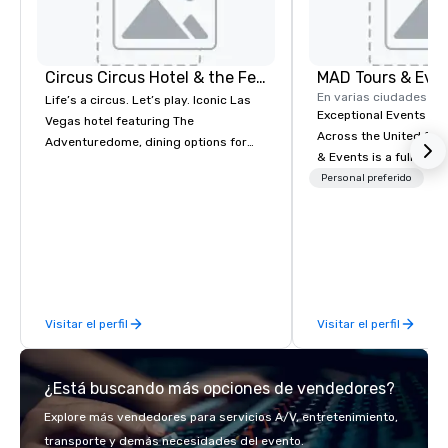
Circus Circus Hotel & the Festival Grounds
MAD Tours & Eve
En varias ciudades
Life’s a circus. Let’s play. Iconic Las
Exceptional Events & 
Vegas hotel featuring The
Across the United States! MAD 
Adventuredome, dining options for
& Events is a full-serv
every appetite from quick eats to the
Management Company s
Personal preferido
award winning and legendary THE
corporate events, incen
Steak House, lively casino action, Pool
executive retreats, co
and Splash Zone, Midway & free world
product launches, tea
class circus acts.
programs, and luxury 
across the U.S. We provide end-to-
end support, includin
Visitar el perfil
Visitar el perfil
sourcing, accommodat
transportation, VIP ser
programs, entertainm
¿Está buscando más opciones de vendedores?
events, exclusive expe
on-site coordination. 
Explore más vendedores para servicios A/V, entretenimiento,
executive gatherings t
transporte y demás necesidades del evento.