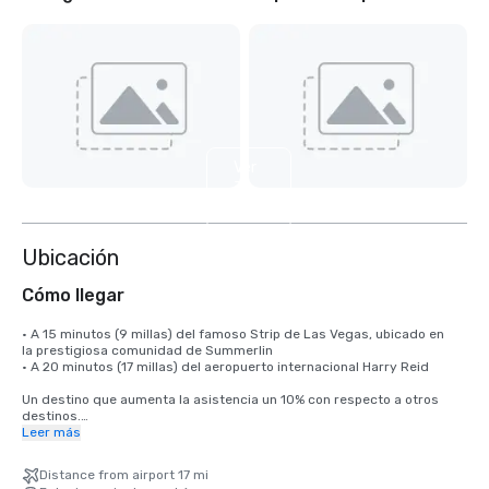
Ver
3
más
Ubicación
Cómo llegar
• A 15 minutos (9 millas) del famoso Strip de Las Vegas, ubicado en 

la prestigiosa comunidad de Summerlin

• A 20 minutos (17 millas) del aeropuerto internacional Harry Reid

Un destino que aumenta la asistencia un 10% con respecto a otros 
destinos.

Leer más
El Aeropuerto Internacional Harry Reid (LAS) ofrece un servicio sin 
escalas a más de 170 destinos estadounidenses e internacionales, 
Distance from airport 17 mi
conectando Las Vegas con los principales mercados de Norteamérica, 