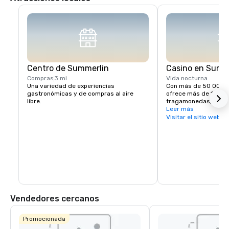
Centro de Summerlin
Casino en Summ
Compras
3 mi
Vida nocturna
Una variedad de experiencias 
Con más de 50 000 p
gastronómicas y de compras al aire 
ofrece más de 1700 
libre.
tragamonedas, 25 me
Caesar's Race & Spo
Leer más
Visitar el sitio web
Vendedores cercanos
Promocionada