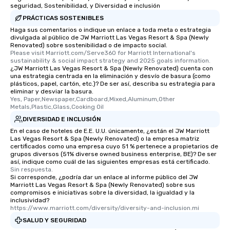
seguridad, Sostenibilidad, y Diversidad e inclusión
PRÁCTICAS SOSTENIBLES
Haga sus comentarios o indique un enlace a toda meta o estrategia
divulgada al público de JW Marriott Las Vegas Resort & Spa (Newly
Renovated) sobre sostenibilidad o de impacto social.
Please visit Marriott.com/Serve360 for Marriott International's 
sustainability & social impact strategy and 2025 goals information.
¿JW Marriott Las Vegas Resort & Spa (Newly Renovated) cuenta con
una estrategia centrada en la eliminación y desvío de basura (como
plásticos, papel, cartón, etc.)? De ser así, describa su estrategia para
eliminar y desviar la basura.
Yes, Paper,Newspaper,Cardboard,Mixed,Aluminum,Other 
Metals,Plastic,Glass,Cooking Oil
DIVERSIDAD E INCLUSIÓN
En el caso de hoteles de E.E. U.U. únicamente, ¿están el JW Marriott
Las Vegas Resort & Spa (Newly Renovated) o la empresa matriz
certificados como una empresa cuyo 51 % pertenece a propietarios de
grupos diversos (51% diverse owned business enterprise, BE)? De ser
así, indique como cuál de las siguientes empresas está certificado.
Sin respuesta.
Si corresponde, ¿podría dar un enlace al informe público del JW
Marriott Las Vegas Resort & Spa (Newly Renovated) sobre sus
compromisos e iniciativas sobre la diversidad, la igualdad y la
inclusividad?
https://www.marriott.com/diversity/diversity-and-inclusion.mi
SALUD Y SEGURIDAD