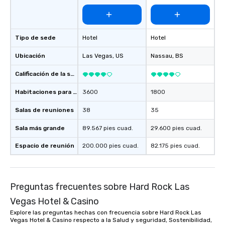
more easily. You’ll tak
knowing that everythin
of from the moment the
booked to the minute i
Tipo de sede
Hotel
Hotel
Since the menu is alre
Ubicación
Las Vegas
, US
Nassau
, BS
have nothing to worry 
remember to submit ah
Calificación de la sede
date any dietary restr
allergies for anyone in
Habitaciones para huéspedes
3600
1800
Feel Like a VIP at Each
Salas de reuniones
38
35
Smacking Foodie Tours
group members never 
Sala más grande
89.567 pies cuad.
29.600 pies cuad.
about waiting in line to
restaurant or being sh
Espacio de reunión
200.000 pies cuad.
82.175 pies cuad.
than desirable table. O
everyone is treated lik
immediate seating upon
What’s more, your gro
Preguntas frecuentes sobre Hard Rock Las
a special warm welcom
Vegas Hotel & Casino
from the restaurant c
Explore las preguntas hechas con frecuencia sobre Hard Rock Las
be printed featuring yo
Vegas Hotel & Casino respecto a la Salud y seguridad, Sostenibilidad,