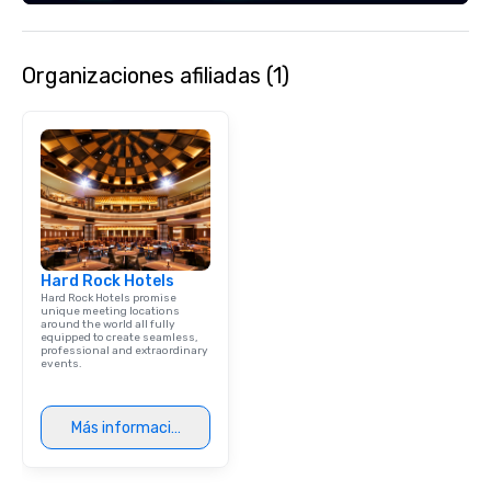
engaging information 
Lip Smacking Foodie T
entertaining activity 
Organizaciones afiliadas (1)
dining experience meld
that are sure to add ne
meeting events, from 
team building. All-Inclusive Group
Dining When meeting p
corporate group event
Smacking Foodie Tours,
group is assured a top
experience with three 
Hard Rock Hotels
signature dishes at ea
Hard Rock Hotels promise
Our affordable tours a
unique meeting locations
around the world all fully
person with tax and gr
equipped to create seamless,
included. The only thi
professional and extraordinary
events.
are drinks. However, 
package upgrade is ava
provides guests a sign
Más información
at various stops. Build Your Network
Our exclusive experien
ultimate networking op