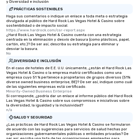
which can be an added 
y Diversidad e inclusión
those Instagram mome
PRÁCTICAS SOSTENIBLES
For added ease, we ca
Haga sus comentarios o indique un enlace a toda meta o estrategia
transportation pick-up
divulgada al público de Hard Rock Las Vegas Hotel & Casino sobre
sostenibilidad o de impacto social.
as well as an event ph
https://www.hardrock.com/csr-report.aspx
for groups that desire 
¿Hard Rock Las Vegas Hotel & Casino cuenta con una estrategia
centrada en la eliminación y desvío de basura (como plásticos, papel,
experience, we can als
cartón, etc.)? De ser así, describa su estrategia para eliminar y
an evening helicopter 
desviar la basura.
glittering lights of The S
No
Memorable Experience f
DIVERSIDAD E INCLUSIÓN
Smacking Foodie Tours
En el caso de hoteles de E.E. U.U. únicamente, ¿están el Hard Rock Las
Vegas Hotel & Casino o la empresa matriz certificados como una
to gather and dine tha
empresa cuyo 51 % pertenece a propietarios de grupos diversos (51%
experienced, and all ar
diverse owned business enterprise, BE)? De ser así, indique como cuál
remember. Our one-of-
de las siguientes empresas está certificado.
Minority-Owned Business Enterprise
are special, from the fi
Si corresponde, ¿podría dar un enlace al informe público del Hard Rock
last. It’s an experienc
Las Vegas Hotel & Casino sobre sus compromisos e iniciativas sobre
la diversidad, la igualdad y la inclusividad?
will reminisce about lo
n/a
leave. Location, Location, Location
SALUD Y SEGURIDAD
One of the best reason
¿Las prácticas de Hard Rock Las Vegas Hotel & Casino se formularon
convenient and efficie
de acuerdo con las sugerencias para servicios de salud hechas por
experience is designed
organizaciones gubernamentales públicas o entidades privadas? De
restaurants are within
ser así, escriba una lista de las organizaciones empleadas para