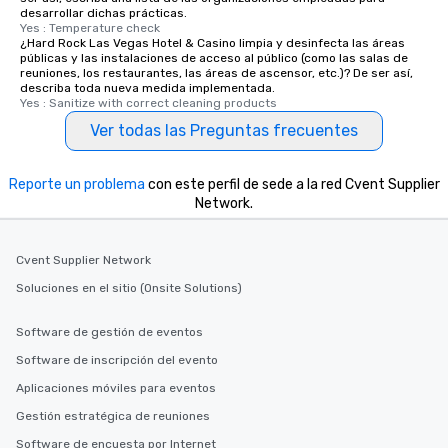
desarrollar dichas prácticas.
walking distance of ea
Yes : Temperature check
short stroll allows you
¿Hard Rock Las Vegas Hotel & Casino limpia y desinfecta las áreas
públicas y las instalaciones de acceso al público (como las salas de
members a chance to 
reuniones, los restaurantes, las áreas de ascensor, etc.)? De ser así,
networking opportunit
describa toda nueva medida implementada.
heading to the next pl
Yes : Sanitize with correct cleaning products
itinerary. You Get a Dinner and a Show
Ver todas las Preguntas frecuentes
Our tours offer an exqu
entertainment. All tour
Reporte un problema
con este perfil de sede a la red Cvent Supplier
knowledgeable, profes
Network.
who leads the group on
offering engaging tidb
fascinating stories. S
Cvent Supplier Network
interactive experience
Soluciones en el sitio (Onsite Solutions)
along the way exclusive
ensuring there is neve
Software de gestión de eventos
Different Types of Cuis
experiences offer the a
Software de inscripción del evento
several renowned rest
Aplicaciones móviles para eventos
convenient outing, inc
Gestión estratégica de reuniones
and your guests might
discovered otherwise 
Software de encuesta por Internet