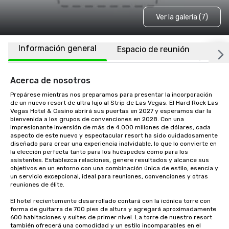
Ver la galería (7)
Información general
Espacio de reunión
Habi
Acerca de nosotros
Prepárese mientras nos preparamos para presentar la incorporación 
de un nuevo resort de ultra lujo al Strip de Las Vegas. El Hard Rock Las 
Vegas Hotel & Casino abrirá sus puertas en 2027 y esperamos dar la 
bienvenida a los grupos de convenciones en 2028. Con una 
impresionante inversión de más de 4.000 millones de dólares, cada 
aspecto de este nuevo y espectacular resort ha sido cuidadosamente 
diseñado para crear una experiencia inolvidable, lo que lo convierte en 
la elección perfecta tanto para los huéspedes como para los 
asistentes. Establezca relaciones, genere resultados y alcance sus 
objetivos en un entorno con una combinación única de estilo, esencia y 
un servicio excepcional, ideal para reuniones, convenciones y otras 
reuniones de élite. 

El hotel recientemente desarrollado contará con la icónica torre con 
forma de guitarra de 700 pies de altura y agregará aproximadamente 
600 habitaciones y suites de primer nivel. La torre de nuestro resort 
también ofrecerá una comodidad y un estilo incomparables en el 