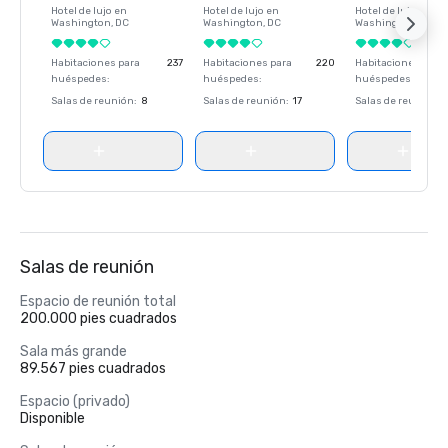
Hotel de lujo en
Hotel de lujo en
Hotel de lujo en
Washington
, DC
Washington
, DC
Washington
, DC
Habitaciones para
237
Habitaciones para
220
Habitaciones para
huéspedes
:
huéspedes
:
huéspedes
:
Salas de reunión
:
8
Salas de reunión
:
17
Salas de reunión
:
Salas de reunión
Espacio de reunión total
200.000 pies cuadrados
Sala más grande
89.567 pies cuadrados
Espacio (privado)
Disponible