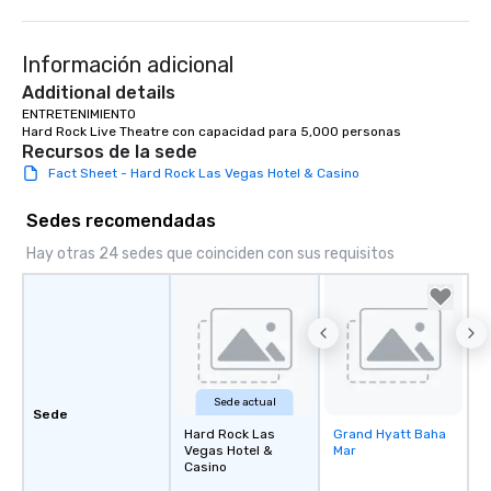
a typical sit-down dinn
to engage the person t
Información adicional
right of you. Because 
place at multiple resta
Additional details
walking in between, th
ENTRETENIMIENTO

Hard Rock Live Theatre con capacidad para 5,000 personas
countless opportunitie
Recursos de la sede
with different people 
Fact Sheet - Hard Rock Las Vegas Hotel & Casino
down at each venue a
traverse along the way
Sedes recomendadas
experiences not only 
ways to network, but a
Hay otras 24 sedes que coinciden con sus requisitos
way to do so. Large Groups Welcome
Lip Smacking Foodie To
groups, small or large.
experiences can acc
groups from as few as
as 500 guests, making
Sede actual
choice for any corpora
Sede
Stress-Free Booking 
Hard Rock Las
Grand Hyatt Baha
Removed from
Vegas Hotel &
Mar
favorites
a tour is stress-free a
Casino
enjoy the company of 