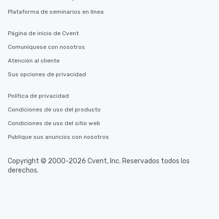
at a typical corporate 
Plataforma de seminarios en línea
a way to try some of t
in the city and dive in
Página de inicio de Cvent
cuisines and dishes. Al
selected dishes are cu
Comuníquese con nosotros
high standards to ensu
Atención al cliente
delight any palate. Tours Available
Sus opciones de privacidad
from Day to Night With
group experience, bookin
Política de privacidad
key. Whether you desir
business hours or earl
Condiciones de uso del producto
after work, we can coo
Condiciones de uso del sitio web
you to provide options 
Publique sus anuncios con nosotros
needs. Go for as Long or as Short as
You Like Along with fle
scheduling, Lip Smack
Copyright © 2000-2026 Cvent, Inc. Reservados todos los
Tours also provides a 
derechos.
durations. Our shortes
2.5 hours; our longest 
hours, with optional 
incentives.