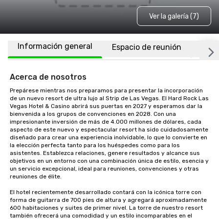
Ver la galería (7)
Información general
Espacio de reunión
Habi
Acerca de nosotros
Prepárese mientras nos preparamos para presentar la incorporación 
de un nuevo resort de ultra lujo al Strip de Las Vegas. El Hard Rock Las 
Vegas Hotel & Casino abrirá sus puertas en 2027 y esperamos dar la 
bienvenida a los grupos de convenciones en 2028. Con una 
impresionante inversión de más de 4.000 millones de dólares, cada 
aspecto de este nuevo y espectacular resort ha sido cuidadosamente 
diseñado para crear una experiencia inolvidable, lo que lo convierte en 
la elección perfecta tanto para los huéspedes como para los 
asistentes. Establezca relaciones, genere resultados y alcance sus 
objetivos en un entorno con una combinación única de estilo, esencia y 
un servicio excepcional, ideal para reuniones, convenciones y otras 
reuniones de élite. 

El hotel recientemente desarrollado contará con la icónica torre con 
forma de guitarra de 700 pies de altura y agregará aproximadamente 
600 habitaciones y suites de primer nivel. La torre de nuestro resort 
también ofrecerá una comodidad y un estilo incomparables en el 