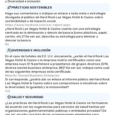
y Diversidad e inclusión
PRÁCTICAS SOSTENIBLES
Haga sus comentarios o indique un enlace a toda meta o estrategia
divulgada al público de Hard Rock Las Vegas Hotel & Casino sobre
sostenibilidad o de impacto social.
https://www.hardrock.com/csr-report.aspx
¿Hard Rock Las Vegas Hotel & Casino cuenta con una estrategia
centrada en la eliminación y desvío de basura (como plásticos, papel,
cartón, etc.)? De ser así, describa su estrategia para eliminar y
desviar la basura.
No
DIVERSIDAD E INCLUSIÓN
En el caso de hoteles de E.E. U.U. únicamente, ¿están el Hard Rock Las
Vegas Hotel & Casino o la empresa matriz certificados como una
empresa cuyo 51 % pertenece a propietarios de grupos diversos (51%
diverse owned business enterprise, BE)? De ser así, indique como cuál
de las siguientes empresas está certificado.
Minority-Owned Business Enterprise
Si corresponde, ¿podría dar un enlace al informe público del Hard Rock
Las Vegas Hotel & Casino sobre sus compromisos e iniciativas sobre
la diversidad, la igualdad y la inclusividad?
n/a
SALUD Y SEGURIDAD
¿Las prácticas de Hard Rock Las Vegas Hotel & Casino se formularon
de acuerdo con las sugerencias para servicios de salud hechas por
organizaciones gubernamentales públicas o entidades privadas? De
ser así, escriba una lista de las organizaciones empleadas para