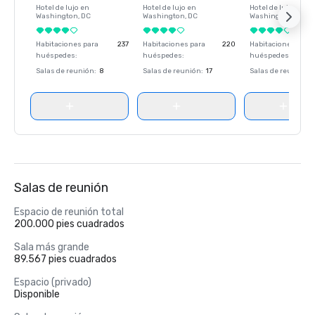
Hotel de lujo en
Hotel de lujo en
Hotel de lujo en
Washington
, DC
Washington
, DC
Washington
, DC
Habitaciones para
237
Habitaciones para
220
Habitaciones para
huéspedes
:
huéspedes
:
huéspedes
:
Salas de reunión
:
8
Salas de reunión
:
17
Salas de reunión
:
Salas de reunión
Espacio de reunión total
200.000 pies cuadrados
Sala más grande
89.567 pies cuadrados
Espacio (privado)
Disponible