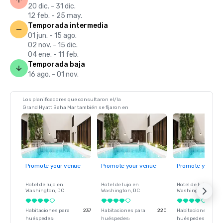
20 dic. - 31 dic.
12 feb. - 25 may.
Temporada intermedia
01 jun. - 15 ago.
02 nov. - 15 dic.
04 ene. - 11 feb.
Temporada baja
16 ago. - 01 nov.
Los planificadores que consultaron el/la
Grand Hyatt Baha Mar también se fijaron en
Promote your venue
Promote your venue
Promote your ve
Hotel de lujo en
Hotel de lujo en
Hotel de lujo en
Washington
, DC
Washington
, DC
Washington
, DC
Habitaciones para
237
Habitaciones para
220
Habitaciones para
huéspedes
:
huéspedes
:
huéspedes
: