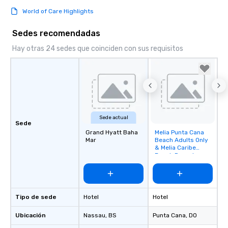
World of Care Highlights
Sedes recomendadas
Hay otras 24 sedes que coinciden con sus requisitos
Sede actual
Sede
Grand Hyatt Baha
Melia Punta Cana
Removed from
Mar
Beach Adults Only
favorites
& Melia Caribe
Beach Resort
Tipo de sede
Hotel
Hotel
Ubicación
Nassau
, BS
Punta Cana
, DO