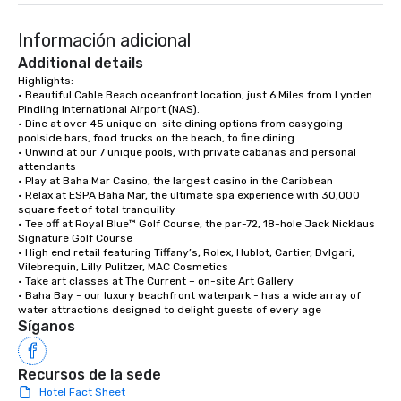
Información adicional
Additional details
Highlights:

• Beautiful Cable Beach oceanfront location, just 6 Miles from Lynden 
Pindling International Airport (NAS).

• Dine at over 45 unique on-site dining options from easygoing 
poolside bars, food trucks on the beach, to fine dining

• Unwind at our 7 unique pools, with private cabanas and personal 
attendants

• Play at Baha Mar Casino, the largest casino in the Caribbean

• Relax at ESPA Baha Mar, the ultimate spa experience with 30,000 
square feet of total tranquility 

• Tee off at Royal Blue™ Golf Course, the par-72, 18-hole Jack Nicklaus 
Signature Golf Course

• High end retail featuring Tiffany’s, Rolex, Hublot, Cartier, Bvlgari, 
Vilebrequin, Lilly Pulitzer, MAC Cosmetics

• Take art classes at The Current – on-site Art Gallery

• Baha Bay - our luxury beachfront waterpark - has a wide array of 
water attractions designed to delight guests of every age
Síganos
Recursos de la sede
Hotel Fact Sheet