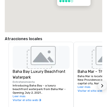
4 de 5
Atracciones locales
Baha Bay Luxury Beachfront
Baha Mar - The 
Baha Mar is located o
Waterpark
New Providence islan
Entretenimiento
capital city, Nassau. 
Introducing Baha Bay - a luxury 
hectares along one of
Leer más
beachfront waterpark from Baha Mar - 
beautiful white sand
Visitar el sitio web
Opening July 2, 2021

is home to astonishin
Leer más
artful luxury unique 
Inspired by the natural beauty of The 
Visitar el sitio web
distinctive melding o
Bahamas, Baha Bay is designed to 
hospitality offering o