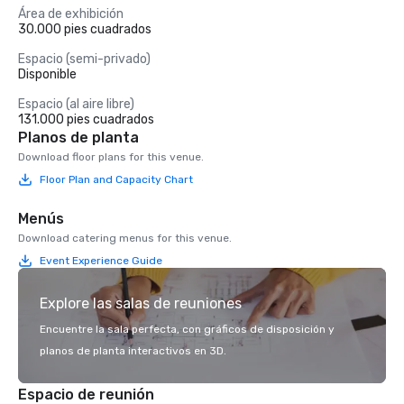
Área de exhibición
30.000 pies cuadrados
Espacio (semi-privado)
Disponible
Espacio (al aire libre)
131.000 pies cuadrados
Planos de planta
Download floor plans for this venue.
Floor Plan and Capacity Chart
Menús
Download catering menus for this venue.
Event Experience Guide
Explore las salas de reuniones
Encuentre la sala perfecta, con gráficos de disposición y
planos de planta interactivos en 3D.
Espacio de reunión