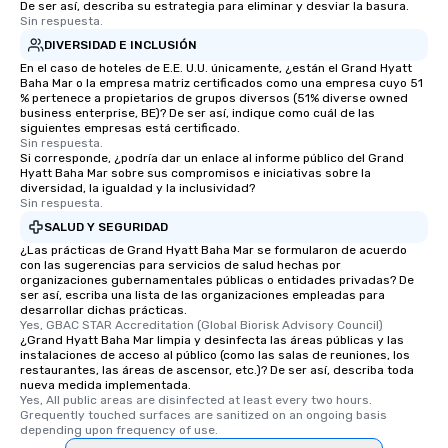
De ser así, describa su estrategia para eliminar y desviar la basura.
Sin respuesta.
DIVERSIDAD E INCLUSIÓN
En el caso de hoteles de E.E. U.U. únicamente, ¿están el Grand Hyatt
Baha Mar o la empresa matriz certificados como una empresa cuyo 51
% pertenece a propietarios de grupos diversos (51% diverse owned
business enterprise, BE)? De ser así, indique como cuál de las
siguientes empresas está certificado.
Sin respuesta.
Si corresponde, ¿podría dar un enlace al informe público del Grand
Hyatt Baha Mar sobre sus compromisos e iniciativas sobre la
diversidad, la igualdad y la inclusividad?
Sin respuesta.
SALUD Y SEGURIDAD
¿Las prácticas de Grand Hyatt Baha Mar se formularon de acuerdo
con las sugerencias para servicios de salud hechas por
organizaciones gubernamentales públicas o entidades privadas? De
ser así, escriba una lista de las organizaciones empleadas para
desarrollar dichas prácticas.
Yes, GBAC STAR Accreditation (Global Biorisk Advisory Council)
¿Grand Hyatt Baha Mar limpia y desinfecta las áreas públicas y las
instalaciones de acceso al público (como las salas de reuniones, los
restaurantes, las áreas de ascensor, etc.)? De ser así, describa toda
nueva medida implementada.
Yes, All public areas are disinfected at least every two hours. 
Grequently touched surfaces are sanitized on an ongoing basis 
depending upon frequency of use.