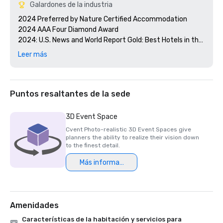
Galardones de la industria
2024 Preferred by Nature Certified Accommodation 

2024 AAA Four Diamond Award

2024: U.S. News and World Report Gold: Best Hotels in the 
Caribbean 

Leer más
2024 Smart Meetings - Best Island Hotel 

2024 Cvent's Top 250 Meeting Hotels in North America

2024 Conde Nast Traveler - Reader's Choice Award Top 
Resorts in the Atlantic Islands

Puntos resaltantes de la sede
3D Event Space
Cvent Photo-realistic 3D Event Spaces give
planners the ability to realize their vision down
to the finest detail.
Más información
Amenidades
Características de la habitación y servicios para