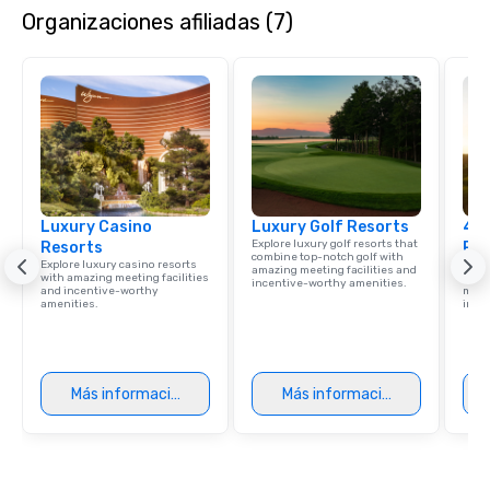
Organizaciones afiliadas (7)
Luxury Casino
Luxury Golf Resorts
4 S
Explore luxury golf resorts that
Resorts
Res
combine top-notch golf with
Explore luxury casino resorts
Disco
amazing meeting facilities and
with amazing meeting facilities
hotel
incentive-worthy amenities.
and incentive-worthy
meeti
amenities.
ince
Más información
Más información