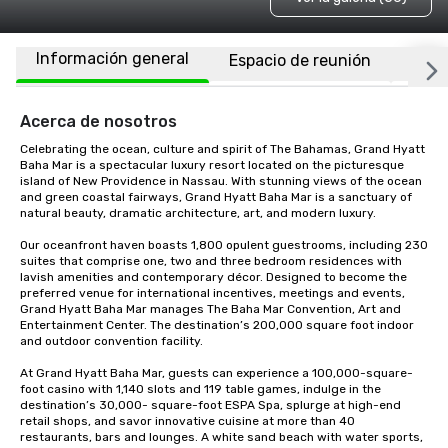
Información general
Espacio de reunión
Habi
Acerca de nosotros
Celebrating the ocean, culture and spirit of The Bahamas, Grand Hyatt 
Baha Mar is a spectacular luxury resort located on the picturesque 
island of New Providence in Nassau. With stunning views of the ocean 
and green coastal fairways, Grand Hyatt Baha Mar is a sanctuary of 
natural beauty, dramatic architecture, art, and modern luxury. 

Our oceanfront haven boasts 1,800 opulent guestrooms, including 230 
suites that comprise one, two and three bedroom residences with 
lavish amenities and contemporary décor. Designed to become the 
preferred venue for international incentives, meetings and events, 
Grand Hyatt Baha Mar manages The Baha Mar Convention, Art and 
Entertainment Center. The destination’s 200,000 square foot indoor 
and outdoor convention facility. 

At Grand Hyatt Baha Mar, guests can experience a 100,000-square-
foot casino with 1,140 slots and 119 table games, indulge in the 
destination’s 30,000- square-foot ESPA Spa, splurge at high-end 
retail shops, and savor innovative cuisine at more than 40 
restaurants, bars and lounges. A white sand beach with water sports, 