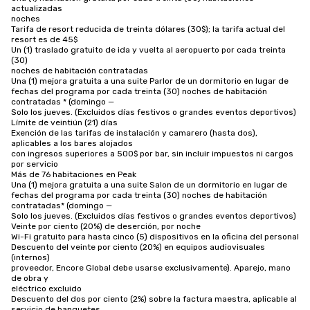
actualizadas

noches

Tarifa de resort reducida de treinta dólares (30$); la tarifa actual del 
resort es de 45$

Un (1) traslado gratuito de ida y vuelta al aeropuerto por cada treinta 
(30)

noches de habitación contratadas

Una (1) mejora gratuita a una suite Parlor de un dormitorio en lugar de

fechas del programa por cada treinta (30) noches de habitación 
contratadas * (domingo —

Solo los jueves. (Excluidos días festivos o grandes eventos deportivos)

Límite de veintiún (21) días

Exención de las tarifas de instalación y camarero (hasta dos), 
aplicables a los bares alojados

con ingresos superiores a 500$ por bar, sin incluir impuestos ni cargos 
por servicio

Más de 76 habitaciones en Peak

Una (1) mejora gratuita a una suite Salon de un dormitorio en lugar de

fechas del programa por cada treinta (30) noches de habitación 
contratadas* (domingo —

Solo los jueves. (Excluidos días festivos o grandes eventos deportivos)

Veinte por ciento (20%) de deserción, por noche

Wi-Fi gratuito para hasta cinco (5) dispositivos en la oficina del personal

Descuento del veinte por ciento (20%) en equipos audiovisuales 
(internos)

proveedor, Encore Global debe usarse exclusivamente). Aparejo, mano 
de obra y

eléctrico excluido

Descuento del dos por ciento (2%) sobre la factura maestra, aplicable al 
servicio de banquetes
