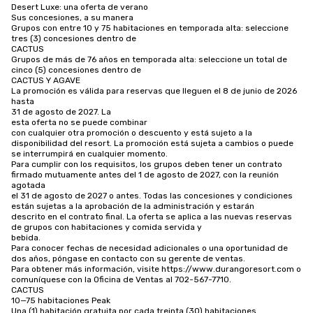
Desert Luxe: una oferta de verano

Sus concesiones, a su manera

Grupos con entre 10 y 75 habitaciones en temporada alta: seleccione 
tres (3) concesiones dentro de

CACTUS

Grupos de más de 76 años en temporada alta: seleccione un total de 
cinco (5) concesiones dentro de

CACTUS Y AGAVE

La promoción es válida para reservas que lleguen el 8 de junio de 2026 
hasta

31 de agosto de 2027. La

esta oferta no se puede combinar

con cualquier otra promoción o descuento y está sujeto a la 
disponibilidad del resort. La promoción está sujeta a cambios o puede

se interrumpirá en cualquier momento.

Para cumplir con los requisitos, los grupos deben tener un contrato 
firmado mutuamente antes del 1 de agosto de 2027, con la reunión 
agotada

el 31 de agosto de 2027 o antes. Todas las concesiones y condiciones 
están sujetas a la aprobación de la administración y estarán

descrito en el contrato final. La oferta se aplica a las nuevas reservas 
de grupos con habitaciones y comida servida y

bebida.

Para conocer fechas de necesidad adicionales o una oportunidad de 
dos años, póngase en contacto con su gerente de ventas.

Para obtener más información, visite https://www.durangoresort.com o 
comuníquese con la Oficina de Ventas al 702-567-7710.

CACTUS

10—75 habitaciones Peak

Una (1) habitación gratuita por cada treinta (30) habitaciones 