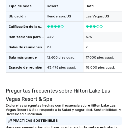
Tipo de sede
Resort
Hotel
Ubicación
Henderson
, US
Las Vegas
, US
Calificación de la sede
Habitaciones para huéspedes
349
575
Salas de reuniones
23
2
Sala más grande
12.600 pies cuad.
17.000 pies cuad.
Espacio de reunión
43.476 pies cuad.
18.000 pies cuad.
Preguntas frecuentes sobre Hilton Lake Las
Vegas Resort & Spa
Explore las preguntas hechas con frecuencia sobre Hilton Lake Las
Vegas Resort & Spa respecto a la Salud y seguridad, Sostenibilidad, y
Diversidad e inclusión
PRÁCTICAS SOSTENIBLES
Haga sus comentarios o indique un enlace a toda meta o estrategia