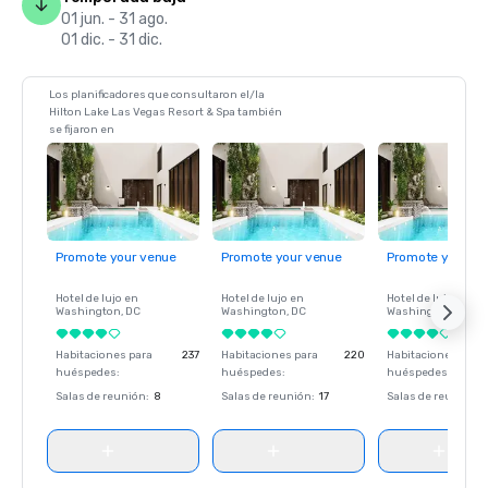
01 jun. - 31 ago.
01 dic. - 31 dic.
Los planificadores que consultaron el/la
Hilton Lake Las Vegas Resort & Spa también
se fijaron en
Promote your venue
Promote your venue
Promote your ve
Hotel de lujo en
Hotel de lujo en
Hotel de lujo en
Washington
, DC
Washington
, DC
Washington
, DC
Habitaciones para
237
Habitaciones para
220
Habitaciones para
huéspedes
:
huéspedes
:
huéspedes
:
Salas de reunión
:
8
Salas de reunión
:
17
Salas de reunión
: