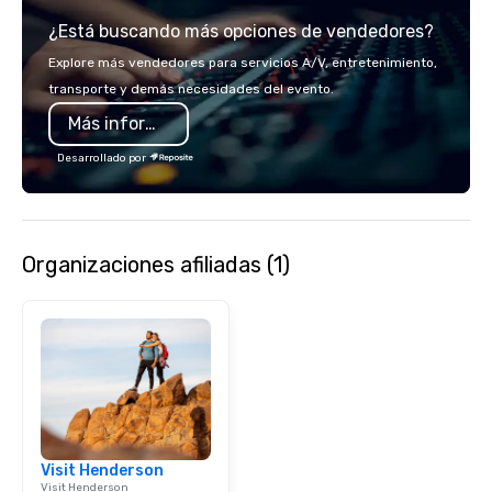
Chocolates leaves a la
¿Está buscando más opciones de vendedores?
impression. We also p
sleeves for our chocol
Explore más vendedores para servicios A/V, entretenimiento,
you to create a truly u
transporte y demás necesidades del evento.
any event. Enjoy our w
Más información
service and an elevat
experience that sets yo
Desarrollado por
Organizaciones afiliadas (1)
Visit Henderson
Visit Henderson