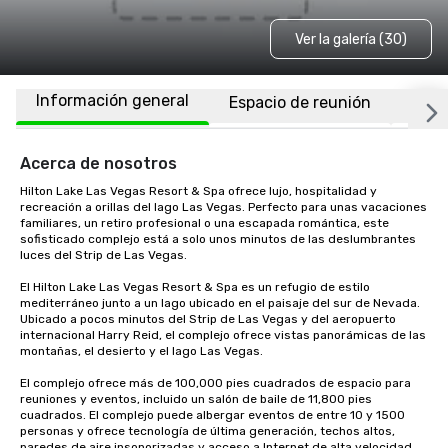
Ver la galería (30)
Información general
Espacio de reunión
Habi
Acerca de nosotros
Hilton Lake Las Vegas Resort & Spa ofrece lujo, hospitalidad y 
recreación a orillas del lago Las Vegas. Perfecto para unas vacaciones 
familiares, un retiro profesional o una escapada romántica, este 
sofisticado complejo está a solo unos minutos de las deslumbrantes 
luces del Strip de Las Vegas.

El Hilton Lake Las Vegas Resort & Spa es un refugio de estilo 
mediterráneo junto a un lago ubicado en el paisaje del sur de Nevada. 
Ubicado a pocos minutos del Strip de Las Vegas y del aeropuerto 
internacional Harry Reid, el complejo ofrece vistas panorámicas de las 
montañas, el desierto y el lago Las Vegas.

El complejo ofrece más de 100,000 pies cuadrados de espacio para 
reuniones y eventos, incluido un salón de baile de 11,800 pies 
cuadrados. El complejo puede albergar eventos de entre 10 y 1500 
personas y ofrece tecnología de última generación, techos altos, 
paredes de aire insonorizadas y acceso a Internet de alta velocidad. 