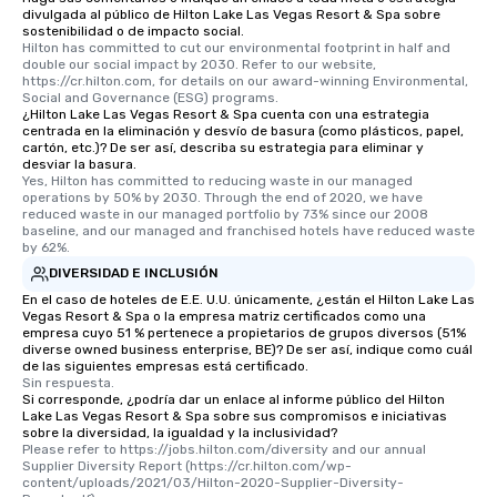
divulgada al público de Hilton Lake Las Vegas Resort & Spa sobre
sostenibilidad o de impacto social.
Hilton has committed to cut our environmental footprint in half and 
double our social impact by 2030. Refer to our website, 
https://cr.hilton.com, for details on our award-winning Environmental, 
Social and Governance (ESG) programs.
¿Hilton Lake Las Vegas Resort & Spa cuenta con una estrategia
centrada en la eliminación y desvío de basura (como plásticos, papel,
cartón, etc.)? De ser así, describa su estrategia para eliminar y
desviar la basura.
Yes, Hilton has committed to reducing waste in our managed 
operations by 50% by 2030. Through the end of 2020, we have 
reduced waste in our managed portfolio by 73% since our 2008 
baseline, and our managed and franchised hotels have reduced waste 
by 62%.
DIVERSIDAD E INCLUSIÓN
En el caso de hoteles de E.E. U.U. únicamente, ¿están el Hilton Lake Las
Vegas Resort & Spa o la empresa matriz certificados como una
empresa cuyo 51 % pertenece a propietarios de grupos diversos (51%
diverse owned business enterprise, BE)? De ser así, indique como cuál
de las siguientes empresas está certificado.
Sin respuesta.
Si corresponde, ¿podría dar un enlace al informe público del Hilton
Lake Las Vegas Resort & Spa sobre sus compromisos e iniciativas
sobre la diversidad, la igualdad y la inclusividad?
Please refer to https://jobs.hilton.com/diversity and our annual 
Supplier Diversity Report (https://cr.hilton.com/wp-
content/uploads/2021/03/Hilton-2020-Supplier-Diversity-