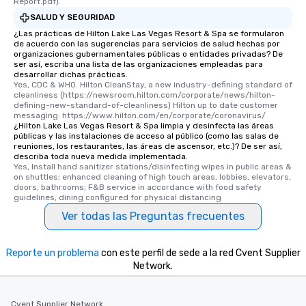
Report.pdf).
SALUD Y SEGURIDAD
¿Las prácticas de Hilton Lake Las Vegas Resort & Spa se formularon
de acuerdo con las sugerencias para servicios de salud hechas por
organizaciones gubernamentales públicas o entidades privadas? De
ser así, escriba una lista de las organizaciones empleadas para
desarrollar dichas prácticas.
Yes, CDC & WHO. Hilton CleanStay, a new industry-defining standard of 
cleanliness (https://newsroom.hilton.com/corporate/news/hilton-
defining-new-standard-of-cleanliness) Hilton up to date customer 
messaging: https://www.hilton.com/en/corporate/coronavirus/
¿Hilton Lake Las Vegas Resort & Spa limpia y desinfecta las áreas
públicas y las instalaciones de acceso al público (como las salas de
reuniones, los restaurantes, las áreas de ascensor, etc.)? De ser así,
describa toda nueva medida implementada.
Yes, Install hand sanitizer stations/disinfecting wipes in public areas & 
on shuttles; enhanced cleaning of high touch areas, lobbies, elevators, 
doors, bathrooms; F&B service in accordance with food safety 
guidelines, dining configured for physical distancing
Ver todas las Preguntas frecuentes
Reporte un problema
con este perfil de sede a la red Cvent Supplier
Network.
Cvent Supplier Network