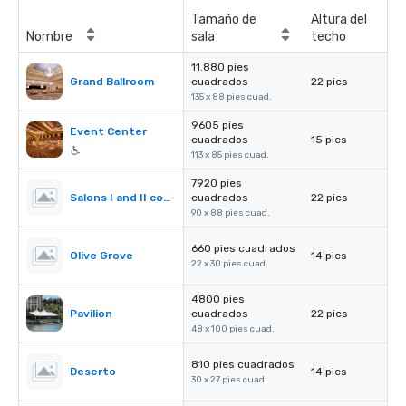
Tamaño de
Altura del
Nombre
sala
techo
11.880 pies
Grand Ballroom
cuadrados
22 pies
135 x 88 pies cuad.
9605 pies
Event Center
cuadrados
15 pies
113 x 85 pies cuad.
7920 pies
Salons I and II combined
cuadrados
22 pies
90 x 88 pies cuad.
660 pies cuadrados
Olive Grove
14 pies
22 x 30 pies cuad.
4800 pies
Pavilion
cuadrados
22 pies
48 x 100 pies cuad.
810 pies cuadrados
Deserto
14 pies
30 x 27 pies cuad.