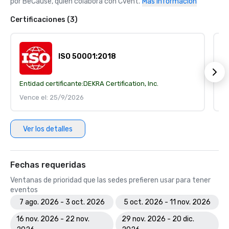
por BeCause, quien colabora con Cvent.
Más información
Certificaciones (3)
ISO 50001:2018
Entidad certificante:
DEKRA Certification, Inc.
En
Vence el: 25/9/2026
V
Ver los detalles
Fechas requeridas
Ventanas de prioridad que las sedes prefieren usar para tener
eventos
7 ago. 2026 - 3 oct. 2026
5 oct. 2026 - 11 nov. 2026
16 nov. 2026 - 22 nov.
29 nov. 2026 - 20 dic.