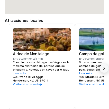
Atracciones locales
Aldea de Montelago
Campo de golf 
Entretenimiento
1 min
Entretenimiento
3 mi
El estilo de vida del lago Las Vegas es la 
Votado como uno de l
máxima expresión del paraíso que se 
campos de golf de Es
encuentra. Navegue en kayak por el lago 
país, South Shore es
de 320 acres o descubra la diversión de 
Leer más
que ha proporcionado
Leer más
una tabla de remo de pie. Relájese en un 
30 Strada Di Villaggio
limitada de horarios d
100 Strada Di Circolo
día soleado con un paseo en Duffy Boat o 
Henderson, NV, US 89011
huéspedes de nuestro
Henderson, NV, US 8
experimente la emoción de un flyboard o 
con vistas al agua y a
Visitar el sitio web
Visitar el sitio web
una mochila propulsora. Un puerto 
Vegas, el campo ofrec
deportivo de servicio completo significa 
excelente para los gol
que puede deslizarse hacia el atardecer 
hándicaps.
en un crucero festivo en yate para esa 
ocasión especial. ¡Te espera tu estilo de 
vida de aventura, ocio y recreación! 
