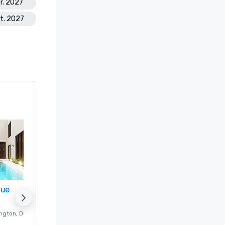
r. 2027
ct. 2027
nue
Promote your venue
ngton
, DC
Hotel de lujo en
Washington
, DC