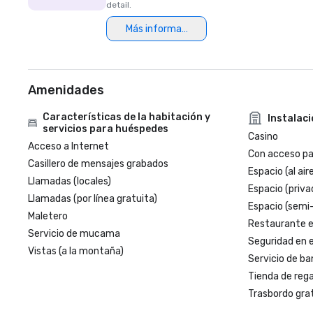
detail.
Más información
Amenidades
Características de la habitación y
Instalac
servicios para huéspedes
Casino
Acceso a Internet
Con acceso par
Casillero de mensajes grabados
Espacio (al aire
Llamadas (locales)
Espacio (priva
Llamadas (por línea gratuita)
Espacio (semi
Maletero
Restaurante en
Servicio de mucama
Seguridad en e
Vistas (a la montaña)
Servicio de ba
Tienda de regal
Trasbordo gra