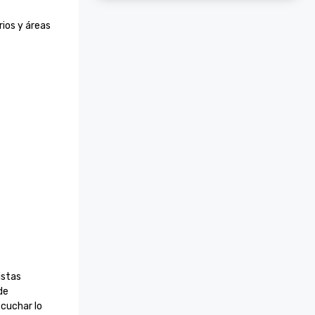
os y áreas 
stas 
e 
cuchar lo 