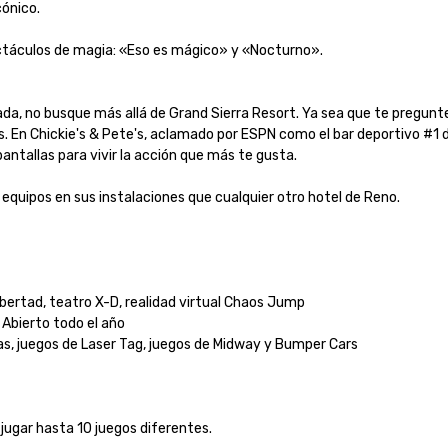
ico.

culos de magia: «Eso es mágico» y «Nocturno». 

da, no busque más allá de Grand Sierra Resort. Ya sea que te pregunt
s. En Chickie's & Pete's, aclamado por ESPN como el bar deportivo #1 d
allas para vivir la acción que más te gusta.

quipos en sus instalaciones que cualquier otro hotel de Reno.

bertad, teatro X-D, realidad virtual Chaos Jump

bierto todo el año

, juegos de Laser Tag, juegos de Midway y Bumper Cars

 jugar hasta 10 juegos diferentes.