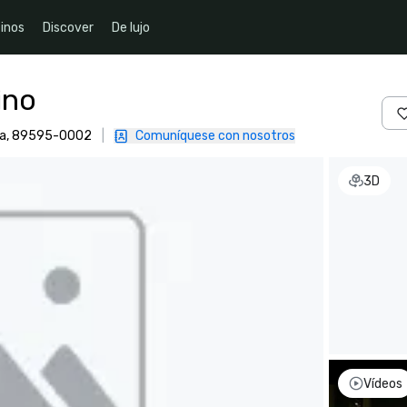
inos
Discover
De lujo
ino
ica, 89595-0002
|
Comuníquese con nosotros
3D
Vídeos