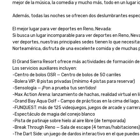
mejor de la música, la comedia y mucho más, todo en un lugar icón
Además, todas las noches se ofrecen dos deslumbrantes espectá
El mejor lugar para ver deportes en Reno, Nevada:

Si busca un lugar incomparable para ver deportes en Reno, Neva
ver deportes, nuestras principales sedes tienen lo que necesita
Norteamérica, disfruta de una excelente comida y de muchas pant
El Grand Sierra Resort ofrece más actividades de formación de e
Los servicios auxiliares incluyen:

-Centro de bolos GSR — Centro de bolos de 50 carriles

-Bolera VIP: 8 pistas privadas (mínimo 4 pistas para reservar)

-Sensología — ¡Pon a prueba tus sentidos!

-Max Action Arena: lanzamiento de hachas, realidad virtual en li
-Grand Bay Aqua Golf - Campo de prácticas en la cima del lago. A
-FUNQUEST: más de 125 videojuegos, juegos de arcade y carreras
-Espectáculo de magia del conejo blanco

-Pista de patinaje sobre hielo al aire libre (de temporada)

-Break Through Reno — Sala de escape (4 temas/habitaciones)

-The Dart Side: un juego de dardos interactivo en el que puedes