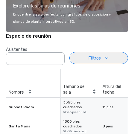
Explore las salas de reuniones
Encuentre la sala perfecta, con gráficos de disposición y
planos de planta interactivos en 3D.
Espacio de reunión
Asistentes
Filtros
Tamaño de
Altura del
Nombre
sala
techo
3355 pies
Sunset Room
cuadrados
11 pies
61 x 55 pies cuad.
1300 pies
Santa Maria
cuadrados
8 pies
51 x 25 pies cuad.