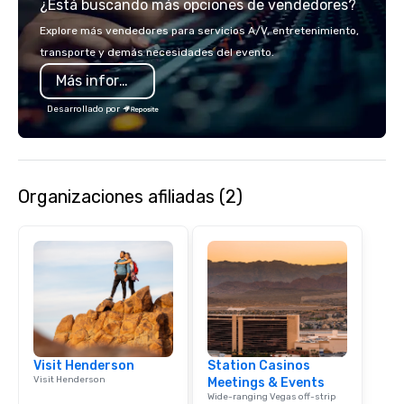
¿Está buscando más opciones de vendedores?
impression. We also p
sleeves for our chocol
Explore más vendedores para servicios A/V, entretenimiento,
you to create a truly u
transporte y demás necesidades del evento.
any event. Enjoy our w
Más información
service and an elevat
experience that sets yo
Desarrollado por
Organizaciones afiliadas (2)
Visit Henderson
Station Casinos
Visit Henderson
Meetings & Events
Wide-ranging Vegas off-strip