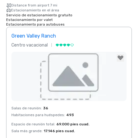
Distance from airport 7 mi
Estacionamiento en el área
Servicio de estacionamiento gratuito
Estacionamiento por valet
Estacionamiento para autobuses
Green Valley Ranch
Centro vacacional
Removed from favorites
Salas de reunión
:
36
Habitaciones para huéspedes
:
493
Espacio de reunión total
:
69.000 pies cuad.
Sala más grande
:
17.146 pies cuad.