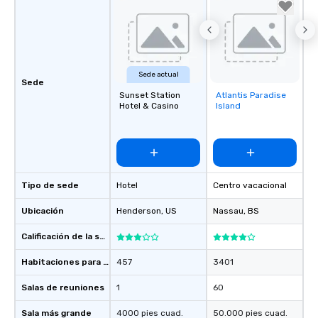
Sede actual
Sede
Sunset Station
Atlantis Paradise
Removed from
Hotel & Casino
Island
favorites
Tipo de sede
Hotel
Centro vacacional
Ubicación
Henderson
, US
Nassau
, BS
Calificación de la sede
Habitaciones para huéspedes
457
3401
Salas de reuniones
1
60
Sala más grande
4000 pies cuad.
50.000 pies cuad.