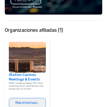
www.speedboatadvent
Desarrollado por
more information on t
event to the water wit
Speedboat Adventure.
Organizaciones afiliadas (1)
Station Casinos
Meetings & Events
Wide-ranging Vegas off-strip
hotel/casinos, perfect for any
occassion or event.
Más información