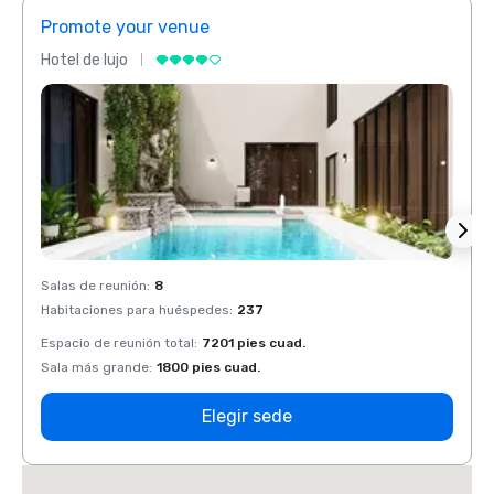
Promote your venue
Prom
Hotel de lujo
Hotel 
Salas de reunión
:
8
Salas 
Habitaciones para huéspedes
:
237
Habit
Espacio de reunión total
:
7201 pies cuad.
Espaci
Sala más grande
:
1800 pies cuad.
Sala 
Elegir sede