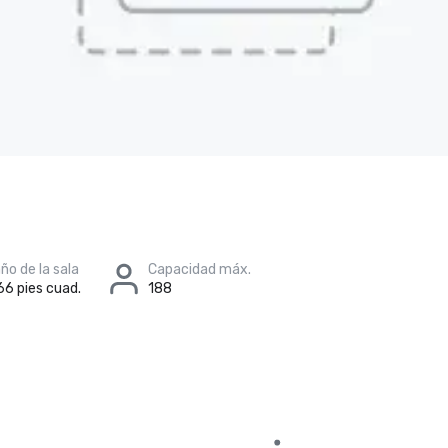
o de la sala
Capacidad máx.
66 pies cuad.
188