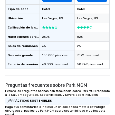
about waiting in line to
Tipo de sede
Hotel
Hotel
restaurant or being sh
than desirable table. O
Ubicación
Las Vegas
, US
Las Vegas
, US
everyone is treated lik
immediate seating upon
Calificación de la sede
What’s more, your gro
a special warm welcom
Habitaciones para huéspedes
2605
826
from the restaurant c
Salas de reuniones
65
26
be printed featuring yo
which can be an added 
Sala más grande
150.000 pies cuad.
7072 pies cuad.
those Instagram mome
For added ease, we ca
Espacio de reunión
60.000 pies cuad.
50.949 pies cuad.
transportation pick-up
as well as an event ph
for groups that desire 
Preguntas frecuentes sobre Park MGM
experience, we can als
an evening helicopter 
Explore las preguntas hechas con frecuencia sobre Park MGM respecto
a la Salud y seguridad, Sostenibilidad, y Diversidad e inclusión
glittering lights of The S
Memorable Experience f
PRÁCTICAS SOSTENIBLES
Smacking Foodie Tours
Haga sus comentarios o indique un enlace a toda meta o estrategia
divulgada al público de Park MGM sobre sostenibilidad o de impacto
to gather and dine tha
social.