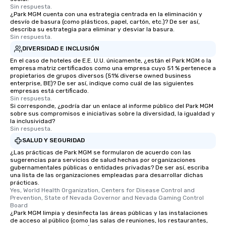
experienced, and all ar
Sin respuesta.
¿Park MGM cuenta con una estrategia centrada en la eliminación y
remember. Our one-of-
desvío de basura (como plásticos, papel, cartón, etc.)? De ser así,
are special, from the fi
describa su estrategia para eliminar y desviar la basura.
last. It’s an experienc
Sin respuesta.
will reminisce about lo
DIVERSIDAD E INCLUSIÓN
leave. Location, Location, Location
En el caso de hoteles de E.E. U.U. únicamente, ¿están el Park MGM o la
One of the best reason
empresa matriz certificados como una empresa cuyo 51 % pertenece a
propietarios de grupos diversos (51% diverse owned business
convenient and efficie
enterprise, BE)? De ser así, indique como cuál de las siguientes
experience is designed
empresas está certificado.
Sin respuesta.
restaurants are within
Si corresponde, ¿podría dar un enlace al informe público del Park MGM
walking distance of ea
sobre sus compromisos e iniciativas sobre la diversidad, la igualdad y
short stroll allows you
la inclusividad?
Sin respuesta.
members a chance to 
SALUD Y SEGURIDAD
networking opportunit
heading to the next pl
¿Las prácticas de Park MGM se formularon de acuerdo con las
sugerencias para servicios de salud hechas por organizaciones
itinerary. You Get a Dinner and a Show
gubernamentales públicas o entidades privadas? De ser así, escriba
Our tours offer an exqu
una lista de las organizaciones empleadas para desarrollar dichas
prácticas.
entertainment. All tour
Yes, World Health Organization, Centers for Disease Control and 
knowledgeable, profes
Prevention, State of Nevada Governor and Nevada Gaming Control 
who leads the group on
Board
¿Park MGM limpia y desinfecta las áreas públicas y las instalaciones
offering engaging tidb
de acceso al público (como las salas de reuniones, los restaurantes,
fascinating stories. S