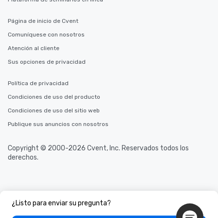
you to provide options 
needs. Go for as Long or as Short as
Página de inicio de Cvent
You Like Along with fle
Comuníquese con nosotros
scheduling, Lip Smack
Tours also provides a 
Atención al cliente
durations. Our shortes
Sus opciones de privacidad
2.5 hours; our longest 
hours, with optional 
Política de privacidad
incentives.
Condiciones de uso del producto
Condiciones de uso del sitio web
Publique sus anuncios con nosotros
Copyright © 2000-2026 Cvent, Inc. Reservados todos los
derechos.
¿Listo para enviar su pregunta?