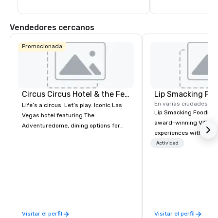
Vendedores cercanos
Promocionada
Circus Circus Hotel & the Festival Grounds
Lip Smacking Foo
En varias ciudades
Life’s a circus. Let’s play. Iconic Las
Lip Smacking Foodie T
Vegas hotel featuring The
award-winning VIP gro
Adventuredome, dining options for
experiences with visits
every appetite from quick eats to the
restaurants throughou
Actividad
award winning and legendary THE
States. Choose either
Steak House, lively casino action, Pool
activity or evening d
and Splash Zone, Midway & free world
groups are escorted i
class circus acts.
the best tables in the 
most-sought-after res
enjoy a parade of sign
Visitar el perfil
Visitar el perfil
and craft cocktails at 