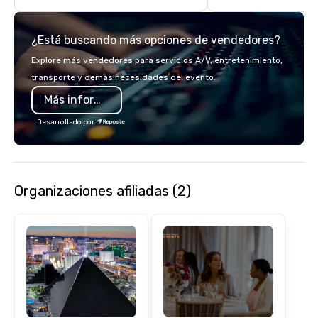
with complete VIP serv
experience gives gues
¿Está buscando más opciones de vendedores?
opportunity to sit next 
colleagues at each ven
Explore más vendedores para servicios A/V, entretenimiento,
mingle, and easily net
transporte y demás necesidades del evento.
is led by a professiona
Más información
specializing in escort
with utmost care, who
Desarrollado por
each experience with 
engaging information 
Lip Smacking Foodie T
entertaining activity 
Organizaciones afiliadas (2)
dining experience meld
that are sure to add ne
meeting events, from 
team building. All-Inclusive Group
Dining When meeting p
corporate group event
Smacking Foodie Tours,
group is assured a top
experience with three 