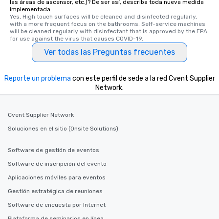
las áreas de ascensor, etc.)? De ser así, describa toda nueva medida
implementada.
interactive experience
Yes, High touch surfaces will be cleaned and disinfected regularly, 
along the way exclusive
with a more frequent focus on the bathrooms. Self-service machines 
ensuring there is neve
will be cleaned regularly with disinfectant that is approved by the EPA 
for use against the virus that causes COVID-19.
Different Types of Cuis
Ver todas las Preguntas frecuentes
experiences offer the a
several renowned rest
convenient outing, inc
Reporte un problema
con este perfil de sede a la red Cvent Supplier
and your guests might
Network.
discovered otherwise 
at a typical corporate 
a way to try some of t
Cvent Supplier Network
in the city and dive in
Soluciones en el sitio (Onsite Solutions)
cuisines and dishes. Al
selected dishes are cu
Software de gestión de eventos
high standards to ensu
Software de inscripción del evento
delight any palate. Tours Available
from Day to Night With
Aplicaciones móviles para eventos
group experience, bookin
Gestión estratégica de reuniones
key. Whether you desir
Software de encuesta por Internet
business hours or earl
after work, we can coo
Plataforma de seminarios en línea