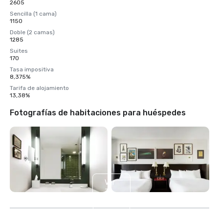
2605
Sencilla (1 cama)
1150
Doble (2 camas)
1285
Suites
170
Tasa impositiva
8,375%
Tarifa de alojamiento
13,38%
Fotografías de habitaciones para huéspedes
Ver
3
más