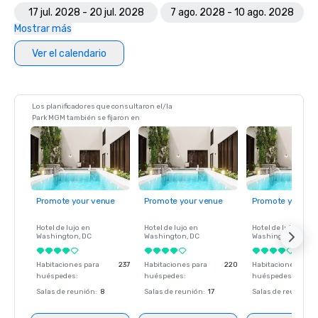
17 jul. 2028 - 20 jul. 2028
7 ago. 2028 - 10 ago. 2028
Mostrar más
Ver el calendario
Los planificadores que consultaron el/la
Park MGM también se fijaron en
Promote your venue
Promote your venue
Promote your ve
Hotel de lujo en
Hotel de lujo en
Hotel de lujo en
Washington
, DC
Washington
, DC
Washington
, DC
Habitaciones para
237
Habitaciones para
220
Habitaciones para
huéspedes
:
huéspedes
:
huéspedes
:
Salas de reunión
:
8
Salas de reunión
:
17
Salas de reunión
: