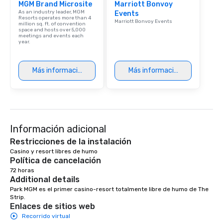
MGM Brand Microsite
Marriott Bonvoy
signature dishes at ea
As an industry leader, MGM
Events
Our affordable tours a
Resorts operates more than 4
Marriott Bonvoy Events
million sq. ft. of convention
person with tax and gr
space and hosts over 5,000
included. The only thi
meetings and events each
year.
are drinks. However, 
package upgrade is ava
provides guests a sign
Más información
Más información
at various stops. Build Your Network
Our exclusive experien
ultimate networking op
a typical sit-down dinn
to engage the person t
Información adicional
right of you. Because 
place at multiple resta
Restricciones de la instalación
walking in between, th
Casino y resort libres de humo
Política de cancelación
countless opportunitie
72 horas
with different people 
Additional details
down at each venue a
Park MGM es el primer casino-resort totalmente libre de humo de The 
traverse along the way
Strip.
experiences not only 
Enlaces de sitios web
ways to network, but a
Recorrido virtual
way to do so. Large Groups Welcome