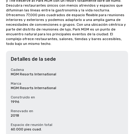
y The Reserve at Park MGM con un resort totalmente libre de humo. 
Descubra restaurantes únicos con menús atrevidos y espacios que 
difuminan las líneas entre la gastronomía y la vida nocturna. 
Ofrecemos 77,000 pies cuadrados de espacio flexible para reuniones 
interiores y exteriores y podemos adaptarlo a una amplia gama de 
necesidades de convenciones o grupos. Con una ubicación céntrica y 
parte del distrito de reuniones de lujo, Park MGM es un punto de 
encuentro natural para los principales eventos de la ciudad. El 
complejo ofrece restaurantes, salones, tiendas y bares accesibles, 
todo bajo un mismo techo.
Detalles de la sede
Cadena
MGM Resorts International
Marca
MGM Resorts International
Construido en
1996
Renovado en
2018
Espacio de reunión total
60.000 pies cuad.