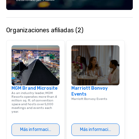
and staffing needs to f
successful program on
time.
Organizaciones afiliadas (2)
MGM Brand Microsite
Marriott Bonvoy
As an industry leader, MGM
Events
Resorts operates more than 4
Marriott Bonvoy Events
million sq. ft. of convention
space and hosts over 5,000
meetings and events each
year.
Más información
Más información