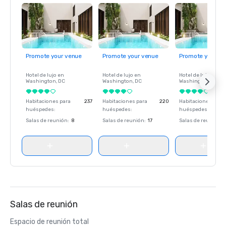
Promote your venue
Promote your venue
Promote your ve
Hotel de lujo en
Hotel de lujo en
Hotel de lujo en
Washington
, DC
Washington
, DC
Washington
, DC
Habitaciones para
237
Habitaciones para
220
Habitaciones para
huéspedes
:
huéspedes
:
huéspedes
:
Salas de reunión
:
8
Salas de reunión
:
17
Salas de reunión
:
Salas de reunión
Espacio de reunión total