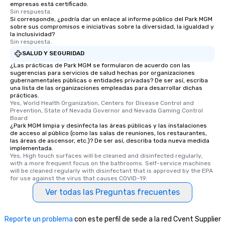
empresas está certificado.
Sin respuesta.
Si corresponde, ¿podría dar un enlace al informe público del Park MGM
sobre sus compromisos e iniciativas sobre la diversidad, la igualdad y
la inclusividad?
Sin respuesta.
SALUD Y SEGURIDAD
¿Las prácticas de Park MGM se formularon de acuerdo con las
sugerencias para servicios de salud hechas por organizaciones
gubernamentales públicas o entidades privadas? De ser así, escriba
una lista de las organizaciones empleadas para desarrollar dichas
prácticas.
Yes, World Health Organization, Centers for Disease Control and 
Prevention, State of Nevada Governor and Nevada Gaming Control 
Board
¿Park MGM limpia y desinfecta las áreas públicas y las instalaciones
de acceso al público (como las salas de reuniones, los restaurantes,
las áreas de ascensor, etc.)? De ser así, describa toda nueva medida
implementada.
Yes, High touch surfaces will be cleaned and disinfected regularly, 
with a more frequent focus on the bathrooms. Self-service machines 
will be cleaned regularly with disinfectant that is approved by the EPA 
for use against the virus that causes COVID-19.
Ver todas las Preguntas frecuentes
Reporte un problema
con este perfil de sede a la red Cvent Supplier