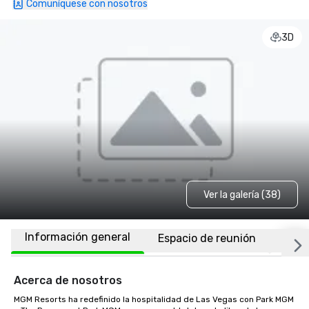
Comuníquese con nosotros
3D
Ver la galería (38)
Información general
Espacio de reunión
Habi
Acerca de nosotros
MGM Resorts ha redefinido la hospitalidad de Las Vegas con Park MGM 