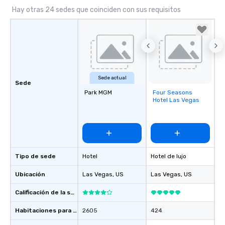
Hay otras 24 sedes que coinciden con sus requisitos
Sede actual
Sede
Park MGM
Four Seasons
Removed from
Hotel Las Vegas
favorites
Tipo de sede
Hotel
Hotel de lujo
Ubicación
Las Vegas
, US
Las Vegas
, US
Calificación de la sede
Habitaciones para huéspedes
2605
424