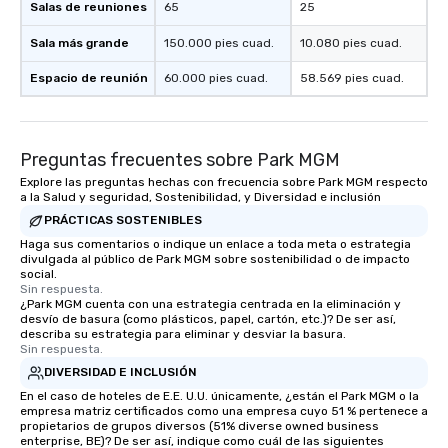
Salas de reuniones
65
25
Sala más grande
150.000 pies cuad.
10.080 pies cuad.
Espacio de reunión
60.000 pies cuad.
58.569 pies cuad.
Preguntas frecuentes sobre Park MGM
Explore las preguntas hechas con frecuencia sobre Park MGM respecto
a la Salud y seguridad, Sostenibilidad, y Diversidad e inclusión
PRÁCTICAS SOSTENIBLES
Haga sus comentarios o indique un enlace a toda meta o estrategia
divulgada al público de Park MGM sobre sostenibilidad o de impacto
social.
Sin respuesta.
¿Park MGM cuenta con una estrategia centrada en la eliminación y
desvío de basura (como plásticos, papel, cartón, etc.)? De ser así,
describa su estrategia para eliminar y desviar la basura.
Sin respuesta.
DIVERSIDAD E INCLUSIÓN
En el caso de hoteles de E.E. U.U. únicamente, ¿están el Park MGM o la
empresa matriz certificados como una empresa cuyo 51 % pertenece a
propietarios de grupos diversos (51% diverse owned business
enterprise, BE)? De ser así, indique como cuál de las siguientes