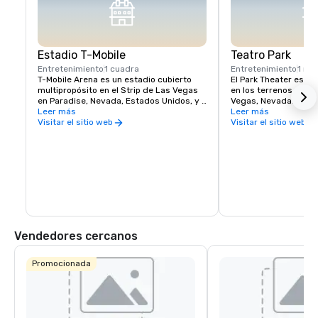
Estadio T-Mobile
Teatro Park
Entretenimiento
1 cuadra
Entretenimiento
1 min
T-Mobile Arena es un estadio cubierto 
El Park Theater es un 
multipropósito en el Strip de Las Vegas 
en los terrenos del P
en Paradise, Nevada, Estados Unidos, y 
Vegas, Nevada. Inaug
es la sede de los Vegas Golden Knights 
Leer más
de 2016, el teatro al
Leer más
de la Liga Nacional de Hockey, que 
conciertos y residenc
Visitar el sitio web
Visitar el sitio web
comenzaron a jugar en 2017
teatro más grande del
Vegas. El teatro se e
Mobile Arena y Toshib
Vendedores cercanos
Promocionada