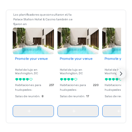
Los planificadores que consultaron el/la
Palace Station Hotel & Casino también se
fijaron en
Promote your venue
Promote your venue
Promote your ve
Hotel de lujo en
Hotel de lujo en
Hotel de lujo en
Washington
, DC
Washington
, DC
Washington
, DC
Habitaciones para
237
Habitaciones para
220
Habitaciones para
huéspedes
:
huéspedes
:
huéspedes
:
Salas de reunión
:
8
Salas de reunión
:
17
Salas de reunión
: