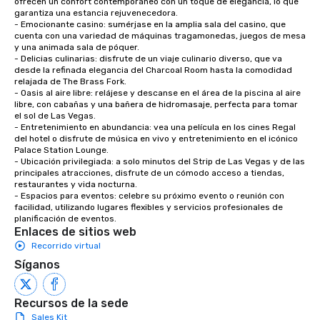
ofrecen un confort contemporáneo con un toque de elegancia, lo que 
garantiza una estancia rejuvenecedora.

- Emocionante casino: sumérjase en la amplia sala del casino, que 
cuenta con una variedad de máquinas tragamonedas, juegos de mesa 
y una animada sala de póquer.

- Delicias culinarias: disfrute de un viaje culinario diverso, que va 
desde la refinada elegancia del Charcoal Room hasta la comodidad 
relajada de The Brass Fork.

- Oasis al aire libre: relájese y descanse en el área de la piscina al aire 
libre, con cabañas y una bañera de hidromasaje, perfecta para tomar 
el sol de Las Vegas.

- Entretenimiento en abundancia: vea una película en los cines Regal 
del hotel o disfrute de música en vivo y entretenimiento en el icónico 
Palace Station Lounge.

- Ubicación privilegiada: a solo minutos del Strip de Las Vegas y de las 
principales atracciones, disfrute de un cómodo acceso a tiendas, 
restaurantes y vida nocturna.

- Espacios para eventos: celebre su próximo evento o reunión con 
facilidad, utilizando lugares flexibles y servicios profesionales de 
planificación de eventos.
Enlaces de sitios web
Recorrido virtual
Síganos
Recursos de la sede
Sales Kit