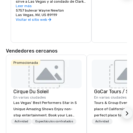
sirve a Las Vegas y al condado de Clark, 
Vegas. Si te gusta el r
Nevada, Estados Unidos. El aeropuerto 
Leer más
techno, la música popu
está a cinco millas al sur del centro de 
5757 bulevar Wayne Newton
vida nocturna de Las 
Las Vegas, en el área no incorporada de 
Las Vegas, NV, US 89119
lugar para ti. El Pala
Paradise en el condado de Clark.
Visitar el sitio web
Casino ofrece un serv
gratuito para los hué
que opera en un horari
vuelta al Strip.
Vendedores cercanos
Promocionada
Cirque Du Soleil
En varias ciudades
En varias ciudades
Las Vegas’ Best Performers Star in 5
Tours & Group Events E
Unique Amazing Shows Enjoy non-
place of California. Sa
stop entertainment. Book your Las
perfect place to visit 
Vegas show tickets.
mix fun with history a
Actividad
Espectáculos contratados
Actividad
with beauty. We delive