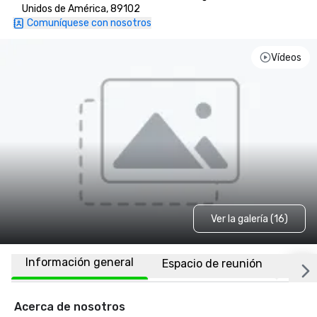
Unidos de América, 89102
Comuníquese con nosotros
Vídeos
Ver la galería (16)
Información general
Espacio de reunión
Habi
Acerca de nosotros