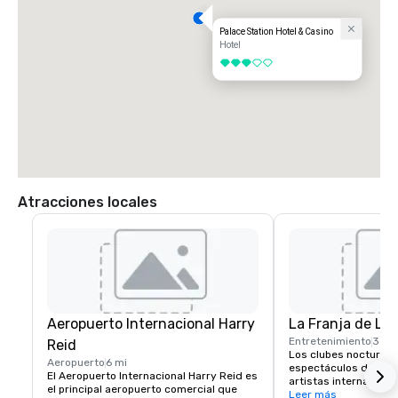
Palace Station Hotel & Casino
Hotel
3 de 5
Atracciones locales
Aeropuerto Internacional Harry
La Franja de La
Entretenimiento
3 mi
Reid
Los clubes nocturnos,
Aeropuerto
6 mi
espectáculos de prod
El Aeropuerto Internacional Harry Reid es 
artistas internaciona
el principal aeropuerto comercial que 
la escena del entrete
Leer más