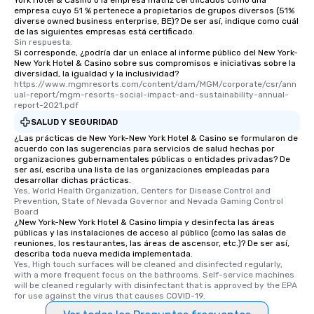
York Hotel & Casino o la empresa matriz certificados como una
empresa cuyo 51 % pertenece a propietarios de grupos diversos (51%
diverse owned business enterprise, BE)? De ser así, indique como cuál
de las siguientes empresas está certificado.
Sin respuesta.
Si corresponde, ¿podría dar un enlace al informe público del New York-
New York Hotel & Casino sobre sus compromisos e iniciativas sobre la
diversidad, la igualdad y la inclusividad?
https://www.mgmresorts.com/content/dam/MGM/corporate/csr/ann
ual-report/mgm-resorts-social-impact-and-sustainability-annual-
report-2021.pdf
SALUD Y SEGURIDAD
¿Las prácticas de New York-New York Hotel & Casino se formularon de
acuerdo con las sugerencias para servicios de salud hechas por
organizaciones gubernamentales públicas o entidades privadas? De
ser así, escriba una lista de las organizaciones empleadas para
desarrollar dichas prácticas.
Yes, World Health Organization, Centers for Disease Control and 
Prevention, State of Nevada Governor and Nevada Gaming Control 
Board
¿New York-New York Hotel & Casino limpia y desinfecta las áreas
públicas y las instalaciones de acceso al público (como las salas de
reuniones, los restaurantes, las áreas de ascensor, etc.)? De ser así,
describa toda nueva medida implementada.
Yes, High touch surfaces will be cleaned and disinfected regularly, 
with a more frequent focus on the bathrooms. Self-service machines 
will be cleaned regularly with disinfectant that is approved by the EPA 
for use against the virus that causes COVID-19.