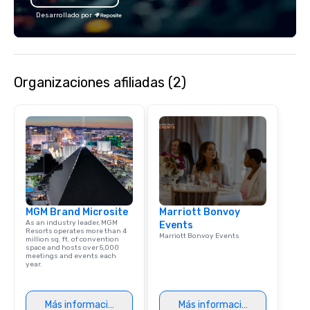
Desarrollado por
Organizaciones afiliadas (2)
MGM Brand Microsite
Marriott Bonvoy
As an industry leader, MGM
Events
Resorts operates more than 4
Marriott Bonvoy Events
million sq. ft. of convention
space and hosts over 5,000
meetings and events each
year.
Más información
Más información