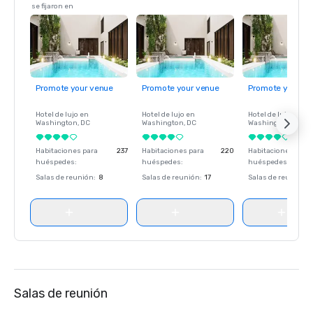
se fijaron en
Promote your venue
Promote your venue
Promote your ve
Hotel de lujo en
Hotel de lujo en
Hotel de lujo en
Washington
, DC
Washington
, DC
Washington
, DC
Habitaciones para
237
Habitaciones para
220
Habitaciones para
huéspedes
:
huéspedes
:
huéspedes
:
Salas de reunión
:
8
Salas de reunión
:
17
Salas de reunión
:
Salas de reunión