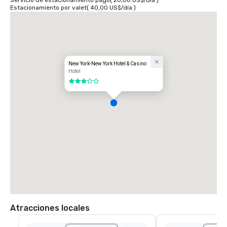
Servicio de estacionamiento pago
(
20,00 US$
/
día
)
Estacionamiento por valet
(
40,00 US$
/
día
)
New York-New York Hotel & Casino
Hotel
3 de 5
Atracciones locales