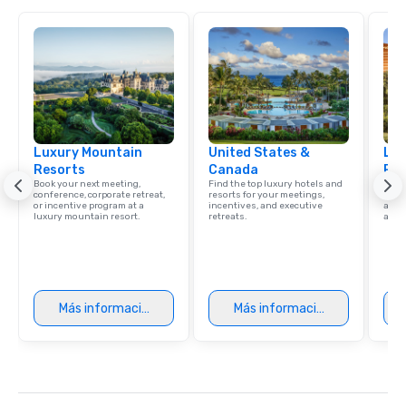
Luxury Mountain
United States &
Lux
Resorts
Canada
Res
Book your next meeting,
Find the top luxury hotels and
Explo
conference, corporate retreat,
resorts for your meetings,
with 
or incentive program at a
incentives, and executive
and 
luxury mountain resort.
retreats.
amen
Más información
Más información