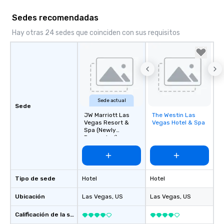
Sedes recomendadas
Hay otras 24 sedes que coinciden con sus requisitos
Sede actual
Sede
JW Marriott Las
The Westin Las
Removed from
Vegas Resort &
Vegas Hotel & Spa
favorites
Spa (Newly
Renovated)
Tipo de sede
Hotel
Hotel
Ubicación
Las Vegas
, US
Las Vegas
, US
Calificación de la sede