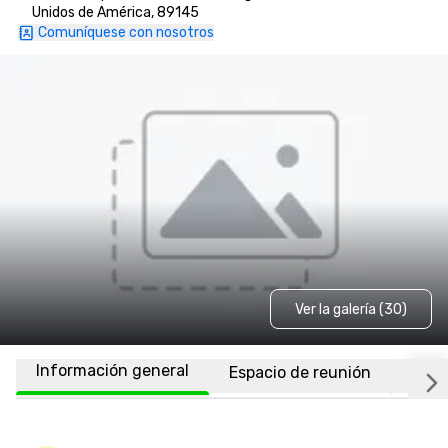
Unidos de América, 89145
Comuníquese con nosotros
Ver la galería (30)
Información general
Espacio de reunión
Habi