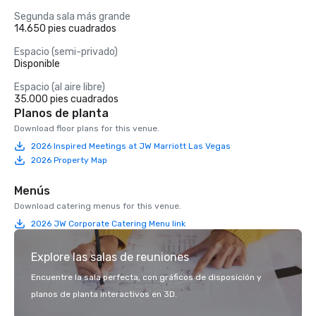
Segunda sala más grande
14.650 pies cuadrados
Espacio (semi-privado)
Disponible
Espacio (al aire libre)
35.000 pies cuadrados
Planos de planta
Download floor plans for this venue.
2026 Inspired Meetings at JW Marriott Las Vegas
2026 Property Map
Menús
Download catering menus for this venue.
2026 JW Corporate Catering Menu link
Explore las salas de reuniones
Encuentre la sala perfecta, con gráficos de disposición y
planos de planta interactivos en 3D.