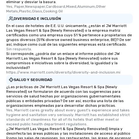
eliminar y desviar la basura.
Yes, Paper,Newspaper,Cardboard,Mixed,Aluminum,Other 
Metals,Plastic,Glass,Cooking Oil
DIVERSIDAD E INCLUSIÓN
En el caso de hoteles de E.E. U.U. únicamente, ¿están el JW Marriott
Las Vegas Resort & Spa (Newly Renovated) o la empresa matriz
certificados como una empresa cuyo 51 % pertenece a propietarios de
grupos diversos (51% diverse owned business enterprise, BE)? De ser
así, indique como cuál de las siguientes empresas está certificado.
Sin respuesta.
Si corresponde, ¿podría dar un enlace al informe público del JW
Marriott Las Vegas Resort & Spa (Newly Renovated) sobre sus
compromisos e iniciativas sobre la diversidad, la igualdad y la
inclusividad?
https://www.marriott.com/diversity/diversity-and-inclusion.mi
SALUD Y SEGURIDAD
¿Las prácticas de JW Marriott Las Vegas Resort & Spa (Newly
Renovated) se formularon de acuerdo con las sugerencias para
servicios de salud hechas por organizaciones gubernamentales
públicas o entidades privadas? De ser así, escriba una lista de las
organizaciones empleadas para desarrollar dichas prácticas.
Yes, Marriott cares greatly about every guest's experience and takes 
hygiene and sanitation very seriously. Marriott has established strict 
standards of cleanliness for all of its hotels that either meet or 
exceed public health department regulations. 
¿JW Marriott Las Vegas Resort & Spa (Newly Renovated) limpia y
desinfecta las áreas públicas y las instalaciones de acceso al público
(como las salas de reuniones, los restaurantes, las áreas de ascensor,