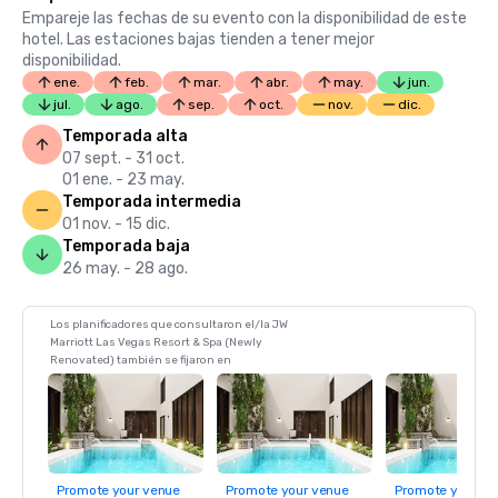
Empareje las fechas de su evento con la disponibilidad de este
hotel. Las estaciones bajas tienden a tener mejor
disponibilidad.
ene.
feb.
mar.
abr.
may.
jun.
jul.
ago.
sep.
oct.
nov.
dic.
Temporada alta
07 sept. - 31 oct.
01 ene. - 23 may.
Temporada intermedia
01 nov. - 15 dic.
Temporada baja
26 may. - 28 ago.
Los planificadores que consultaron el/la JW
Marriott Las Vegas Resort & Spa (Newly
Renovated) también se fijaron en
Promote your venue
Promote your venue
Promote your ve