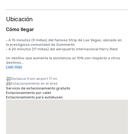
3
más
Ubicación
Cómo llegar
• A 15 minutos (9 millas) del famoso Strip de Las Vegas, ubicado en 

la prestigiosa comunidad de Summerlin

• A 20 minutos (17 millas) del aeropuerto internacional Harry Reid

Un destino que aumenta la asistencia un 10% con respecto a otros 
destinos.

Leer más
El Aeropuerto Internacional Harry Reid (LAS) ofrece un servicio sin 
escalas a más de 170 destinos estadounidenses e internacionales, 
Distance from airport 17 mi
conectando Las Vegas con los principales mercados de Norteamérica, 
Estacionamiento en el área
Europa, Asia y América Latina.
Servicio de estacionamiento gratuito
Estacionamiento por valet
Estacionamiento para autobuses