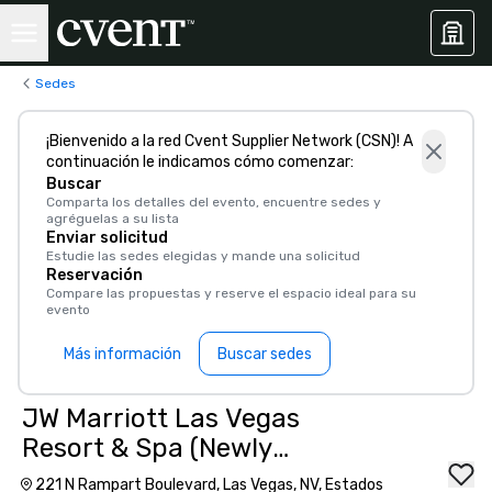
Sedes
¡Bienvenido a la red Cvent Supplier Network (CSN)! A
continuación le indicamos cómo comenzar:
Buscar
Comparta los detalles del evento, encuentre sedes y
agréguelas a su lista
Enviar solicitud
Estudie las sedes elegidas y mande una solicitud
Reservación
Compare las propuestas y reserve el espacio ideal para su
evento
Más información
Buscar sedes
JW Marriott Las Vegas
Resort & Spa (Newly
Renovated)
221 N Rampart Boulevard, Las Vegas, NV, Estados