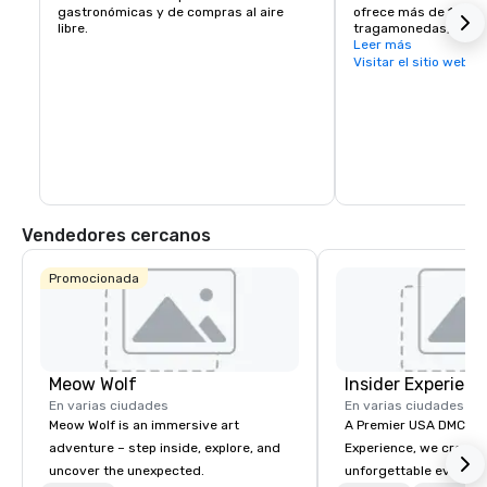
gastronómicas y de compras al aire 
ofrece más de 1700 
libre.
tragamonedas, 25 me
Caesar's Race & Spo
Leer más
Visitar el sitio web
Vendedores cercanos
Promocionada
Meow Wolf
Insider Experienc
En varias ciudades
En varias ciudades
Meow Wolf is an immersive art
A Premier USA DMC Partner At 
adventure – step inside, explore, and
Experience, we create
uncover the unexpected.
unforgettable events w