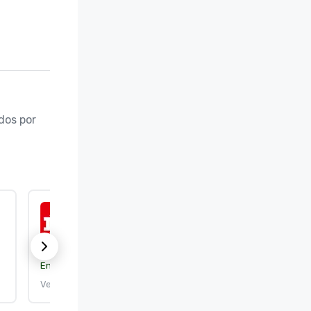
os por 
ISO 50001:2018
Entidad certificante:
DEKRA Certification, Inc.
Vence el: 25/9/2026