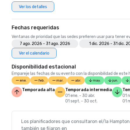
Ver los detalles
Fechas requeridas
Ventanas de prioridad que las sedes prefieren usar para tener 
7 ago. 2026 - 31 ago. 2026
1 dic. 2026 - 31 dic. 
Ver el calendario
Disponibilidad estacional
Empareje las fechas de su evento con la disponibilidad de este h
ene.
feb.
mar.
abr.
may.
jun.
Temporada alta
Temporada intermedia
Tem
01 ene. - 30 abr.
01 n
01 sept. - 30 oct.
01 m
Los planificadores que consultaron el/la Hampton
también se fijaron en