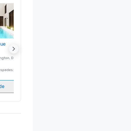
nue
Promote your venue
ngton
, DC
Hotel de lujo en
Washington
, DC
éspedes
:
220
Habitaciones para huéspedes
:
237
Salas de reunión
:
8
ede
Elegir sede