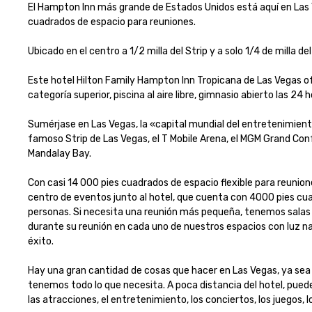
El Hampton Inn más grande de Estados Unidos está aquí en Las V
cuadrados de espacio para reuniones.

Ubicado en el centro a 1/2 milla del Strip y a solo 1/4 de milla del 
Este hotel Hilton Family Hampton Inn Tropicana de Las Vegas o
categoría superior, piscina al aire libre, gimnasio abierto las 24 hor
Sumérjase en Las Vegas, la «capital mundial del entretenimien
famoso Strip de Las Vegas, el T Mobile Arena, el MGM Grand Con
Mandalay Bay.

Con casi 14 000 pies cuadrados de espacio flexible para reunio
centro de eventos junto al hotel, que cuenta con 4000 pies cu
personas. Si necesita una reunión más pequeña, tenemos salas d
durante su reunión en cada uno de nuestros espacios con luz nat
éxito.

Hay una gran cantidad de cosas que hacer en Las Vegas, ya sea 
tenemos todo lo que necesita. A poca distancia del hotel, puede 
las atracciones, el entretenimiento, los conciertos, los juegos,