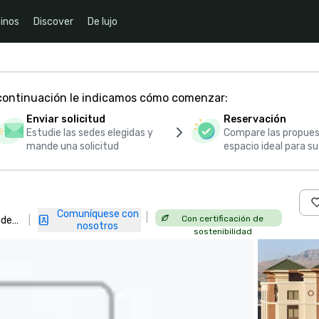
inos
Discover
De lujo
 continuación le indicamos cómo comenzar:
Enviar solicitud
Reservación
Estudie las sedes elegidas y
Compare las propues
mande una solicitud
espacio ideal para s
Comuníquese con
|
Con certificación de
 de
|
nosotros
sostenibilidad