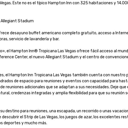
egas. Este no es el típico Hampton Inn con 325 habitaciones y 14.000
Allegiant Stadium

frece desayuno buffet americano completo gratuito, acceso a Interne
as, servicio de lavandería y bar. 

to», el Hampton Inn® Tropicana Las Vegas ofrece fácil acceso al mund
ference Center, el nuevo Allegiant Stadium y el centro de convencione
nes, el Hampton Inn Tropicana Las Vegas también cuenta con nuestro pr
adrados de espacio para reuniones y eventos con capacidad para hast
e reuniones adicionales que se adaptan a sus necesidades. Deje que en
ural, credenzas integradas y amplia flexibilidad para que su reunión s
su destino para reuniones, una escapada, un recorrido o unas vacacion
descubrir el Strip de Las Vegas, los juegos de azar, los excelentes res
 los deportes y mucho más.