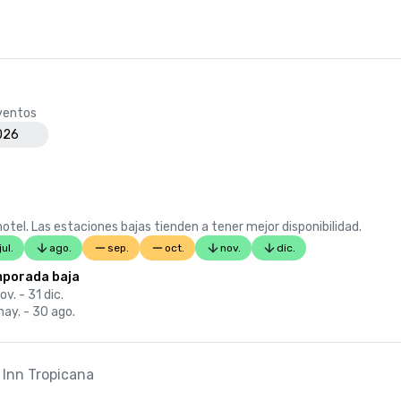
eventos
2026
otel. Las estaciones bajas tienden a tener mejor disponibilidad.
jul.
ago.
sep.
oct.
nov.
dic.
porada baja
ov. - 31 dic.
ay. - 30 ago.
 Inn Tropicana