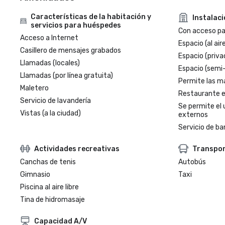
Características de la habitación y
Instalac
servicios para huéspedes
Con acceso par
Acceso a Internet
Espacio (al aire
Casillero de mensajes grabados
Espacio (priva
Llamadas (locales)
Espacio (semi
Llamadas (por línea gratuita)
Permite las m
Maletero
Restaurante en
Servicio de lavandería
Se permite el 
Vistas (a la ciudad)
externos
Servicio de ba
Actividades recreativas
Transpo
Canchas de tenis
Autobús
Gimnasio
Taxi
Piscina al aire libre
Tina de hidromasaje
Capacidad A/V