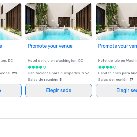
e
Promote your venue
Promote your ve
ton
, DC
Hotel de lujo en
Washington
, DC
Hotel de lujo en
Washi
spedes
:
220
Habitaciones para huéspedes
:
237
Habitaciones para hu
Salas de reunión
:
8
Salas de reunión
:
17
e
Elegir sede
Elegir s