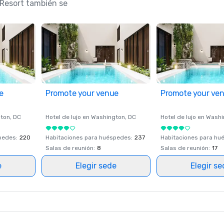
 Resort también se
e
Promote your venue
Promote your ve
ton
, DC
Hotel de lujo en
Washington
, DC
Hotel de lujo en
Washi
spedes
:
220
Habitaciones para huéspedes
:
237
Habitaciones para hu
Salas de reunión
:
8
Salas de reunión
:
17
e
Elegir sede
Elegir s