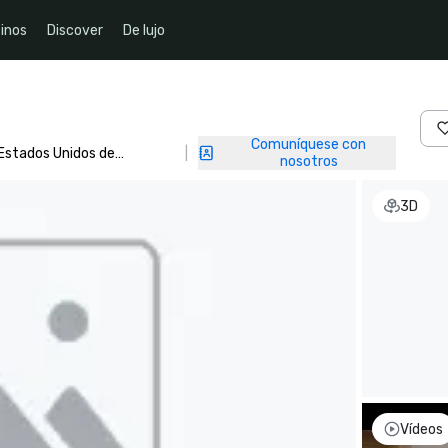
inos
Discover
De lujo
Comuníquese con
 Estados Unidos de
|
nosotros
3D
Vídeos