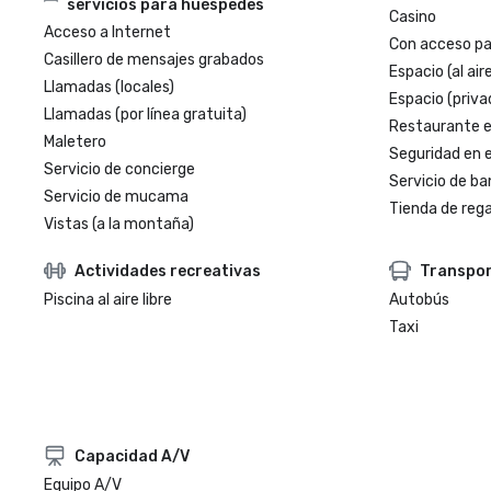
servicios para huéspedes
Casino
Acceso a Internet
Con acceso par
Casillero de mensajes grabados
Espacio (al aire
Llamadas (locales)
Espacio (priva
Llamadas (por línea gratuita)
Restaurante en
Maletero
Seguridad en e
Servicio de concierge
Servicio de ba
Servicio de mucama
Tienda de regal
Vistas (a la montaña)
Actividades recreativas
Transpo
Piscina al aire libre
Autobús
Taxi
Capacidad A/V
Equipo A/V