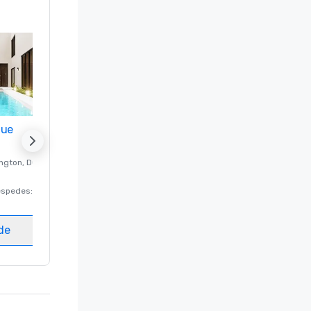
nue
Promote your venue
ngton
, DC
Hotel de lujo en
Washington
, DC
éspedes
:
220
Habitaciones para huéspedes
:
237
Salas de reunión
:
8
ede
Elegir sede