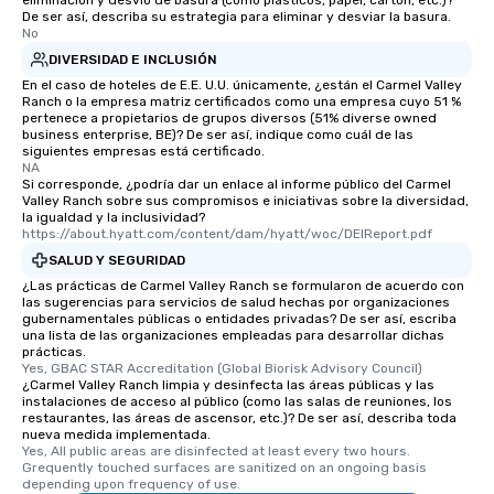
eliminación y desvío de basura (como plásticos, papel, cartón, etc.)?
De ser así, describa su estrategia para eliminar y desviar la basura.
No
DIVERSIDAD E INCLUSIÓN
En el caso de hoteles de E.E. U.U. únicamente, ¿están el Carmel Valley
Ranch o la empresa matriz certificados como una empresa cuyo 51 %
pertenece a propietarios de grupos diversos (51% diverse owned
business enterprise, BE)? De ser así, indique como cuál de las
siguientes empresas está certificado.
NA
Si corresponde, ¿podría dar un enlace al informe público del Carmel
Valley Ranch sobre sus compromisos e iniciativas sobre la diversidad,
la igualdad y la inclusividad?
https://about.hyatt.com/content/dam/hyatt/woc/DEIReport.pdf
SALUD Y SEGURIDAD
¿Las prácticas de Carmel Valley Ranch se formularon de acuerdo con
las sugerencias para servicios de salud hechas por organizaciones
gubernamentales públicas o entidades privadas? De ser así, escriba
una lista de las organizaciones empleadas para desarrollar dichas
prácticas.
Yes, GBAC STAR Accreditation (Global Biorisk Advisory Council)
¿Carmel Valley Ranch limpia y desinfecta las áreas públicas y las
instalaciones de acceso al público (como las salas de reuniones, los
restaurantes, las áreas de ascensor, etc.)? De ser así, describa toda
nueva medida implementada.
Yes, All public areas are disinfected at least every two hours. 
Grequently touched surfaces are sanitized on an ongoing basis 
depending upon frequency of use.