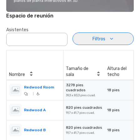
planos de planta interactivos en 3D.
Espacio de reunión
Asistentes
Filtros
Tamaño de
Altura del
Nombre
sala
techo
3278 pies
Redwood Room
cuadrados
18 pies
|
39,3 x 83,3 pies cuad.
820 pies cuadrados
Redwood A
18 pies
19,7 x 41,7 pies cuad.
820 pies cuadrados
Redwood B
18 pies
19,7 x 41,7 pies cuad.