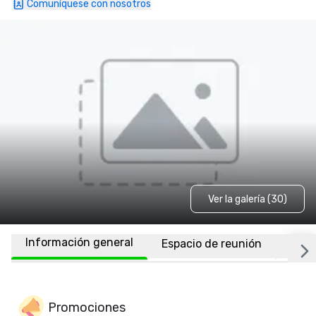
Comuníquese con nosotros
Ver la galería (30)
Información general
Espacio de reunión
Habi
Promociones