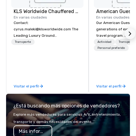
KLS Worldwide Chauffered Services
American Guest
En varias ciudades
En varias ciudades
Contact:
Our American Guest fa
cyrus.maleki@klsworldwide.com The
generations of experie
Leading Luxury Ground
travel program. Since 
Transportation company since 1998
mission has been to c
Transporte
Actividad
Transporte
imagination of your c
Personal preferido
with tailored incentive
meetings, and VIP trav
throughout the USA a
initial contact, throug
sourcing, contracting,
Visitar el perfil
Visitar el perfil
management, we treat 
if we were the client. 
network of global supp
¿Está buscando más opciones de vendedores?
bring your vision to lif
passion, an internatio
Explore más vendedores para servicios A/V, entretenimiento,
American hospitality, 
transporte y demás necesidades del evento.
promise: your busines
Más información