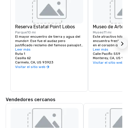
Reserva Estatal Point Lobos
Museo de Arte 
Parque
10 mi
Museo
11 mi
El mayor encuentro de tierra y agua del 
Este atractivo hito de
mundo». Ese fue el audaz pero 
encuentra frente al hi
justificado reclamo del famoso paisajista 
en el corazón del cas
Francis McComas por Point Lobos. Todos 
Leer más
Monterey. El museo c
Leer más
los que vienen aquí coinciden en que la 
Ruta 1
galerías dedicadas a
Calle Pacific 559
belleza de este promontorio revestido de 
Casilla 62
pintura, fotografía y
Monterey, CA, US 93
árboles es inigualable.
Carmelo, CA, US 93923
estadounidenses y de
Visitar el sitio web
de California. Una bib
Visitar el sitio web
referencia artística o
tranquilo para leer e 
que el museo está abi
regalos incluye tarjet
inusuales, joyas y un
selección de libros s
favorita de arte o ar
Vendedores cercanos
El acceso para sillas
disponible en la entr
esculturas situado ent
Pacific y Calle Princip