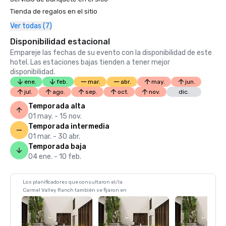
Tienda de regalos en el sitio
Ver todas (7)
Disponibilidad estacional
Empareje las fechas de su evento con la disponibilidad de este
hotel. Las estaciones bajas tienden a tener mejor
disponibilidad.
ene.
feb.
mar.
abr.
may.
jun.
jul.
ago.
sep.
oct.
nov.
dic.
Temporada alta
01 may. - 15 nov.
Temporada intermedia
01 mar. - 30 abr.
Temporada baja
04 ene. - 10 feb.
Los planificadores que consultaron el/la
Carmel Valley Ranch también se fijaron en