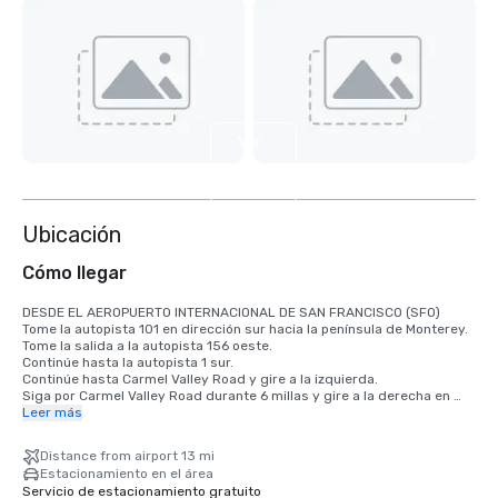
Ver
3
más
Ubicación
Cómo llegar
DESDE EL AEROPUERTO INTERNACIONAL DE SAN FRANCISCO (SFO)

Tome la autopista 101 en dirección sur hacia la península de Monterey.

Tome la salida a la autopista 156 oeste.

Continúe hasta la autopista 1 sur.

Continúe hasta Carmel Valley Road y gire a la izquierda.

Siga por Carmel Valley Road durante 6 millas y gire a la derecha en 
Robinson Canyon Road.

Leer más
Gire a la derecha en la bifurcación. Carmel Valley Ranch será la 
segunda entrada a la izquierda.

Distance from airport 13 mi
Estacionamiento en el área
DESDE EL AEROPUERTO INTERNACIONAL DE SAN JOSE (SJC)

Servicio de estacionamiento gratuito
Tome la autopista 101 en dirección sur hacia la península de Monterey.
