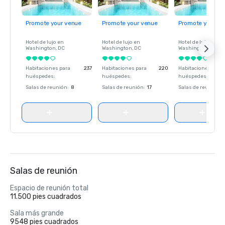
Promote your venue
Promote your venue
Promote your ve
Hotel de lujo en
Hotel de lujo en
Hotel de lujo en
Washington
, DC
Washington
, DC
Washington
, DC
Habitaciones para
237
Habitaciones para
220
Habitaciones para
huéspedes
:
huéspedes
:
huéspedes
:
Salas de reunión
:
8
Salas de reunión
:
17
Salas de reunión
:
Salas de reunión
Espacio de reunión total
11.500 pies cuadrados
Sala más grande
9548 pies cuadrados