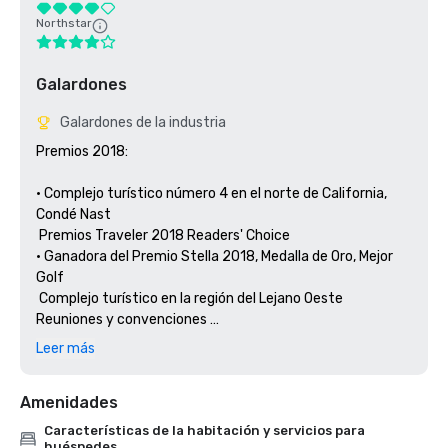
Northstar
Galardones
Galardones de la industria
Premios 2018: 

• Complejo turístico número 4 en el norte de California, 
Condé Nast 

 Premios Traveler 2018 Readers' Choice

• Ganadora del Premio Stella 2018, Medalla de Oro, Mejor 
Golf 

 Complejo turístico en la región del Lejano Oeste 
Reuniones y convenciones 

 y reuniones exitosas

Leer más
• Ganadora del Premio Stella 2018, Medalla de Plata, Mejor 

 Hotel/centro turístico en la región del Lejano Oeste 
Amenidades
Reuniones y 

Características de la habitación y servicios para
huéspedes