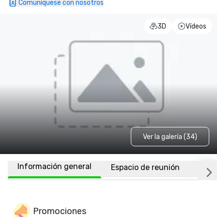
Comuníquese con nosotros
3D
Vídeos
Ver la galería (34)
Información general
Espacio de reunión
Habi
Promociones