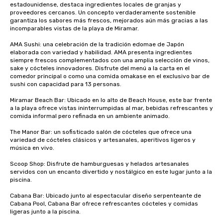
estadounidense, destaca ingredientes locales de granjas y 
proveedores cercanos. Un concepto verdaderamente sostenible 
garantiza los sabores más frescos, mejorados aún más gracias a las 
incomparables vistas de la playa de Miramar.

AMA Sushi: una celebración de la tradición edomae de Japón 
elaborada con variedad y habilidad. AMA presenta ingredientes 
siempre frescos complementados con una amplia selección de vinos, 
sake y cócteles innovadores. Disfrute del menú a la carta en el 
comedor principal o como una comida omakase en el exclusivo bar de 
sushi con capacidad para 13 personas.

Miramar Beach Bar: Ubicado en lo alto de Beach House, este bar frente 
a la playa ofrece vistas ininterrumpidas al mar, bebidas refrescantes y 
comida informal pero refinada en un ambiente animado.

The Manor Bar: un sofisticado salón de cócteles que ofrece una 
variedad de cócteles clásicos y artesanales, aperitivos ligeros y 
música en vivo.

Scoop Shop: Disfrute de hamburguesas y helados artesanales 
servidos con un encanto divertido y nostálgico en este lugar junto a la 
piscina.

Cabana Bar: Ubicado junto al espectacular diseño serpenteante de 
Cabana Pool, Cabana Bar ofrece refrescantes cócteles y comidas 
ligeras junto a la piscina.
