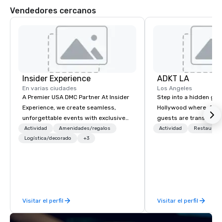
Vendedores cercanos
Insider Experience
ADKT LA
En varias ciudades
Los Angeles
A Premier USA DMC Partner At Insider
Step into a hidden ge
Experience, we create seamless,
Hollywood where, for o
unforgettable events with exclusive
guests are transported
access to premium venues, world-
dinner and a show
Actividad
Amenidades/regalos
Actividad
Restaurant
class entertainment, and VIP sporting
Logística/decorado
+3
experiences. With over 20 years of
expertise, we handle every detail
behind the scenes, ensuring a
flawless, five-star experience.
Planners value our quick response
Visitar el perfil
Visitar el perfil
times, all-inclusive budget
turnarounds, strong industry