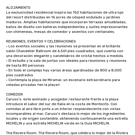
ALOJAMIENTO

La exclusividad residencial inspira las 152 habitaciones de ultra lujo 
del resort distribuidas en 16 acres de césped ondulado y jardines 
maduros. Amplias habitaciones que incorporan terrazas amuebladas, 
baños de diseño con bañeras independientes y suites impresionantes 
con chimeneas, mesas de comedor y asientos con ventanales.

REUNIONES, EVENTOS Y CELEBRACIONES

· Los eventos sociales y las reuniones se presentan en el brillante 
salón Chandelier Ballroom de 6,561 pies cuadrados, que cuenta con 
una decoración elegante y candelabros de cristal hechos a medida.

· El estudio y la sala de juntas son ideales para reuniones y reuniones 
de hasta 80 personas.

· En todo el complejo hay varias áreas ajardinadas de 800 a 8,000 
pies cuadrados.

· Contempla la playa de Miramar, un escenario extraordinario para 
veladas privadas «en la playa».

COMEDOR

Caruso's: este animado y acogedor restaurante frente a la playa 
introduce el sabor del sur de Italia en la costa de Montecito. Con 
comidas al aire libre junto a un interior resplandeciente con vistas 
incomparables al mar, Caruso's destaca lo mejor de los ingredientes 
locales y de origen sostenible, obteniendo continuamente una estrella 
MICHELIN y una estrella MICHELIN verde en la Guía MICHELIN. 

The Revere Room: The Revere Room, que celebra lo mejor de la Riviera 