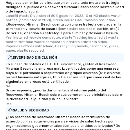
Haga sus comentarios o indique un enlace a toda meta o estrategia
divulgada al público de Rosewood Miramar Beach sobre sostenibilidad
o de impacto social.
Landfill Waste Diversion of 60% goals for 2022,  0 or NO plastic water 
bottles (completed in 2021), Green House Gas Emission reduction
¿Rosewood Miramar Beach cuenta con una estrategia centrada en la
eliminación y desvío de basura (como plásticos, papel, cartón, etc.)?
De ser así, describa su estrategia para eliminar y desviar la basura.
Yes, Installed recycle compactor, Waste Tracking installed at waste 
center, Wet food waste composted, printers print both sides, 
Paperless offices with Icloud, Oil recycling.Towels, cardboard, glass, 
paper, plastic recycled.
DIVERSIDAD E INCLUSIÓN
En el caso de hoteles de E.E. U.U. únicamente, ¿están el Rosewood
Miramar Beach o la empresa matriz certificados como una empresa
cuyo 51 % pertenece a propietarios de grupos diversos (51% diverse
owned business enterprise, BE)? De ser así, indique como cuál de las
siguientes empresas está certificado.
NA
Si corresponde, ¿podría dar un enlace al informe público del
Rosewood Miramar Beach sobre sus compromisos e iniciativas sobre
la diversidad, la igualdad y la inclusividad?
n/a
SALUD Y SEGURIDAD
¿Las prácticas de Rosewood Miramar Beach se formularon de
acuerdo con las sugerencias para servicios de salud hechas por
organizaciones gubernamentales públicas o entidades privadas? De