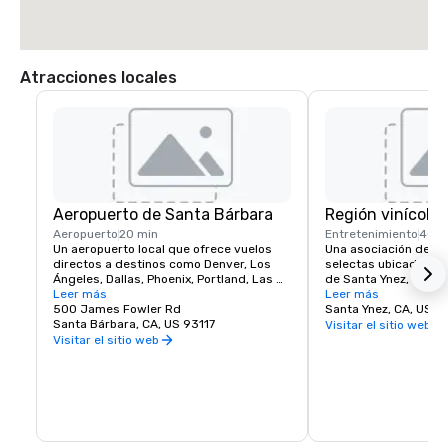
Atracciones locales
Aeropuerto de Santa Bárbara
Región vinícola
Aeropuerto
20 min
Entretenimiento
40 m
Un aeropuerto local que ofrece vuelos 
Una asociación de bo
directos a destinos como Denver, Los 
selectas ubicadas en 
Ángeles, Dallas, Phoenix, Portland, Las 
de Santa Ynez, Califo
Vegas y más.
Leer más
dirigirte a las salas 
Leer más
500 James Fowler Rd
individuales donde p
Santa Ynez, CA, US 
Santa Bárbara, CA, US 93117
todos tus favoritos. 
Visitar el sitio web
el valle de Santa Ynez
Visitar el sitio web
excelente oportunida
variedad de vinos de 
entre los que se inclu
Chardonnay, Sauvignon
Cabernet Sauvignon, P
Merlot (santaynezwin