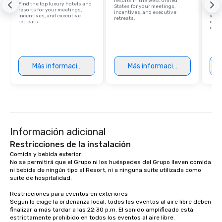
resorts in the West United
Find the top luxury hotels and
Brows
States for your meetings,
resorts for your meetings,
hotel
incentives, and executive
incentives, and executive
villa
retreats.
retreats.
ever
ease
Más información
Más información
Información adicional
Restricciones de la instalación
Comida y bebida exterior:

No se permitirá que el Grupo ni los huéspedes del Grupo lleven comida 
ni bebida de ningún tipo al Resort, ni a ninguna suite utilizada como 
suite de hospitalidad.

Restricciones para eventos en exteriores 

Según lo exige la ordenanza local, todos los eventos al aire libre deben 
finalizar a más tardar a las 22:30 p.m. El sonido amplificado está 
estrictamente prohibido en todos los eventos al aire libre.
