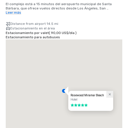
El complejo está a 15 minutos del aeropuerto municipal de Santa 
Bárbara, que ofrece vuelos directos desde Los Ángeles, San 
Francisco, Dallas, Denver, Phoenix, Portland, Atlanta, Las Vegas, Salt 
Leer más
Lake City y Seattle.
Distance from airport 14.5 mi
Estacionamiento en el área
Estacionamiento por valet
(
90,00 US$
/
día
)
Estacionamiento para autobuses
Rosewood Miramar Beach
Hotel
5 de 5