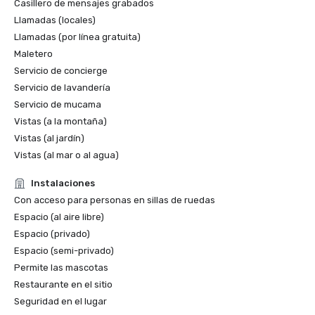
Casillero de mensajes grabados
2021:

Llamadas (locales)
Llamadas (por línea gratuita)
Premios de restaurantes 2021 de Wine Spectator: 
Maletero
nombraron a Caruso's como uno de los «Best of Award of 
Servicio de concierge
Excellence»

Servicio de lavandería
T+L 500 2021 de Travel + Leisure: reconocida como una 
Servicio de mucama
de las 500 mejores propiedades del mundo

Vistas (a la montaña)
Vistas (al jardín)
Calificaciones por estrellas de la Guía de viajes Forbes 
Vistas (al mar o al agua)
2021: Sense, un spa de Rosewood en Rosewood Miramar 
Beach, recibió una calificación de cinco estrellas por 
Instalaciones
segundo año consecutivo

Con acceso para personas en sillas de ruedas
Espacio (al aire libre)
Clasificación de los mejores hoteles de 2021 de U.S. News 
Espacio (privado)
& World Report: recibió la insignia de oro y fue nombrado el 
Espacio (semi-privado)
«Mejor hotel de Santa Bárbara» y el noveno entre los 
«Mejores hoteles de California»

Permite las mascotas
Restaurante en el sitio
2020:

Seguridad en el lugar