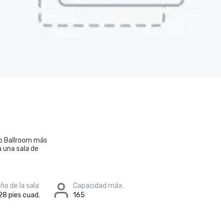
to Ballroom más
 una sala de
o de la sala
Capacidad máx.
28 pies cuad.
165