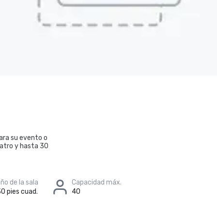
para su evento o
eatro y hasta 30
o de la sala
Capacidad máx.
30 pies cuad.
40