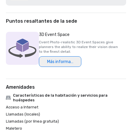
Los 200 mejores campos de golf de resort de la Semana 
del Golf 2021

Mejor hotel/resort de 2020 - Napa Valley Life Magazine

Premio Travellers' Choice 2020 - Tripadvisor

Puntos resaltantes de la sede
Mejor spa de día de 2020 - Revista Napa Valley Life 

Katie Dellich, profesional del año de la USPTA NorCal 2020

3D Event Space
Certificado de excelencia de TripAdvisor 2018 y 2019

Cvent Photo-realistic 3D Event Spaces give
Premio Readers' Choice 2018 y 2019 - Condé Nast 
planners the ability to realize their vision down
Traveler

to the finest detail.
Premios Platinum Choice 2016 y 2017: Reuniones 
Más información
inteligentes

Lo mejor de los resorts de 2017: Meetings Today 

El mejor resort del norte de California en 2016: Condé Nast 
Amenidades
Características de la habitación y servicios para
huéspedes
Acceso a Internet
Llamadas (locales)
Llamadas (por línea gratuita)
Maletero