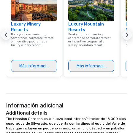
Luxury Winery
Luxury Mountain
Uni
Resorts
Resorts
Ca
Book your next meeting,
Book your next meeting,
Find 
conference, corporate retreat,
conference, corporate retreat,
resor
or incentive program at a
or incentive program at a
ince
luxury winery resort.
luxury mountain resort.
retre
Más información
Más información
Información adicional
Additional details
The Mansion Gardens es el nuevo local interior/exterior de 18 000 pies 
cuadrados de Silverado, que cuenta con jardines al estilo del Valle de 
Napa que incluyen un pequeño viñedo, un amplio césped y un pabellón 