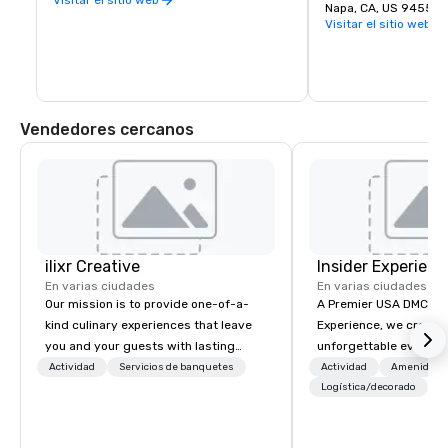
Napa, CA, US 94559
complementan una deliciosa variedad de 
Visitar el sitio web
restaurantes de Wine Country.
Vendedores cercanos
ilixr Creative
Insider Experienc
En varias ciudades
En varias ciudades
Our mission is to provide one-of-a-
A Premier USA DMC Partner At 
kind culinary experiences that leave
Experience, we create
you and your guests with lasting
unforgettable events w
memories and satiated palates. Every
access to premium ve
Actividad
Servicios de banquetes
Actividad
Amenidade
detail is meticulously thought out, and
class entertainment, a
Logística/decorado
+
our commitment to hospitality, with
experiences. With over
over 40 years of experience working
expertise, we handle e