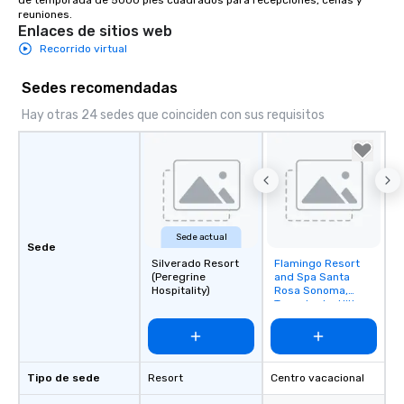
de temporada de 5000 pies cuadrados para recepciones, cenas y 
reuniones.
Enlaces de sitios web
Recorrido virtual
Sedes recomendadas
Hay otras 24 sedes que coinciden con sus requisitos
Sede actual
Sede
Silverado Resort
Flamingo Resort
Removed from
(Peregrine
and Spa Santa
favorites
Hospitality)
Rosa Sonoma,
Tapestry by Hilton
Tipo de sede
Resort
Centro vacacional