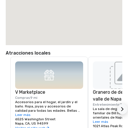
Atracciones locales
V Marketplace
Granero de degu
Compras
9 mi
valle de Napa
Accesorios para el hogar, el jardín y el 
Entretenimiento
3 mi
baño. Ropa, joyas y accesorios de 
La sala de degustaci
calidad para todas las edades. Bellas 
familiar de Bill Hill en
artes, comida gourmet, chocolates, 
Leer más
orientales de Napa.

vinos y degustación de vinos. Regalos 
6525 Washington Street
Visítenos para probar
Leer más
románticos y objetos de colección del 
Napa, CA, US 94599
Solum, Expression 38
1021 Atlas Peak Road
valle de Napa y de todo el mundo, que 
Visitar el sitio web