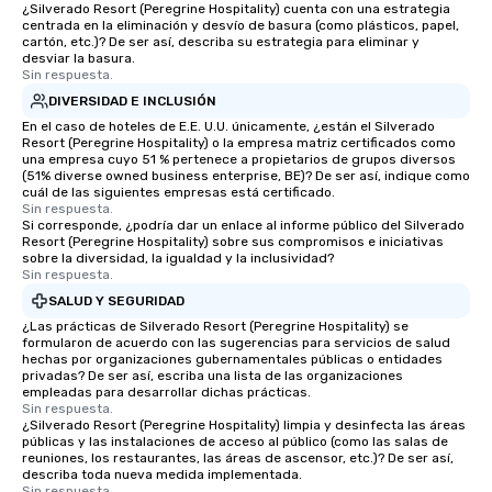
¿Silverado Resort (Peregrine Hospitality) cuenta con una estrategia
centrada en la eliminación y desvío de basura (como plásticos, papel,
cartón, etc.)? De ser así, describa su estrategia para eliminar y
desviar la basura.
Sin respuesta.
DIVERSIDAD E INCLUSIÓN
En el caso de hoteles de E.E. U.U. únicamente, ¿están el Silverado
Resort (Peregrine Hospitality) o la empresa matriz certificados como
una empresa cuyo 51 % pertenece a propietarios de grupos diversos
(51% diverse owned business enterprise, BE)? De ser así, indique como
cuál de las siguientes empresas está certificado.
Sin respuesta.
Si corresponde, ¿podría dar un enlace al informe público del Silverado
Resort (Peregrine Hospitality) sobre sus compromisos e iniciativas
sobre la diversidad, la igualdad y la inclusividad?
Sin respuesta.
SALUD Y SEGURIDAD
¿Las prácticas de Silverado Resort (Peregrine Hospitality) se
formularon de acuerdo con las sugerencias para servicios de salud
hechas por organizaciones gubernamentales públicas o entidades
privadas? De ser así, escriba una lista de las organizaciones
empleadas para desarrollar dichas prácticas.
Sin respuesta.
¿Silverado Resort (Peregrine Hospitality) limpia y desinfecta las áreas
públicas y las instalaciones de acceso al público (como las salas de
reuniones, los restaurantes, las áreas de ascensor, etc.)? De ser así,
describa toda nueva medida implementada.
Sin respuesta.