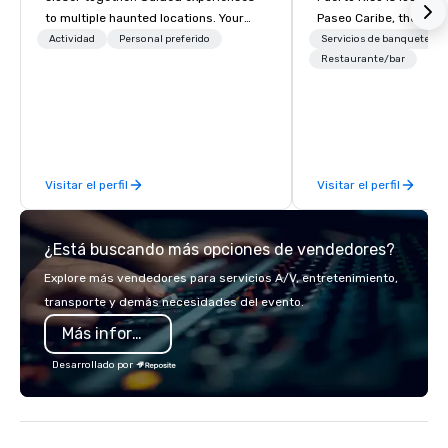
to multiple haunted locations. Your
Paseo Caribe, the hott
group will be treated to a ghostly
neighborhood in San J
Actividad
Personal preferido
Servicios de banquetes
experience during a 90-120 minute
a mixed-use restaurant,
Restaurante/bar
walking tour, 3-hour bus excursion, or
and residential devel
pick a custom experience with food
our second story terra
and alcohol options or a family-
cultural dining experie
oriented experience as well. Your team
discovery with stunni
has been on outings before, but this
unprecedented views 
Visitar el perfil
Visitar el perfil
time they've asked you to find
Lagoon. Experience fir
something different and exciting for
elevated centuries-ol
everybody. When looking for specific
technique of churrasco
¿Está buscando más opciones de vendedores?
venues to host your group, it can be
roasting high-quality 
quite challenging. And the last thing
over an open flame.
Explore más vendedores para servicios A/V, entretenimiento,
you want is another work event that
transporte y demás necesidades del evento.
feels more like a chore than a fun
Más información
activity. Your team doesn’t want to: -
Throw any more axes - Go bowling
Desarrollado por
again - Sit bored at a large group
dinner Experience The City's Haunted
Past with Your Entire Team On this
special evening, you and your team