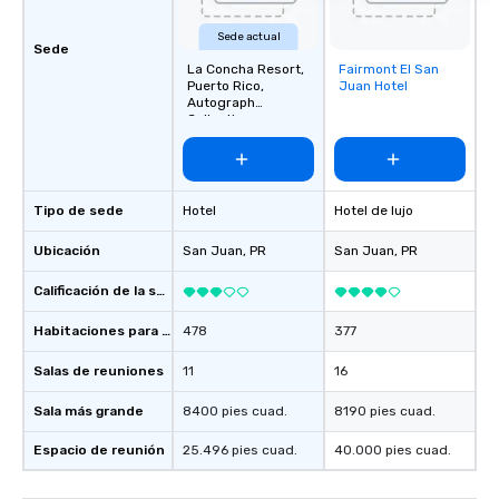
Sede actual
Sede
La Concha Resort,
Fairmont El San
Removed from
Puerto Rico,
Juan Hotel
favorites
Autograph
Collection
Tipo de sede
Hotel
Hotel de lujo
Ubicación
San Juan
, PR
San Juan
, PR
Calificación de la sede
Habitaciones para huéspedes
478
377
Salas de reuniones
11
16
Sala más grande
8400 pies cuad.
8190 pies cuad.
Espacio de reunión
25.496 pies cuad.
40.000 pies cuad.