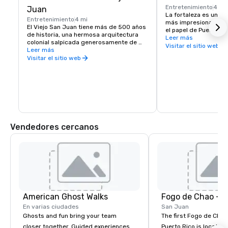
Entretenimiento
4 mi
Juan
La fortaleza es una d
Entretenimiento
4 mi
más impresionantes d
El Viejo San Juan tiene más de 500 años 
el papel de Puerto Ri
de historia, una hermosa arquitectura 
del Nuevo Mundo. Den
Leer más
colonial salpicada generosamente de 
muros, puedes sentir 
Visitar el sitio web
colores tropicales y una magia 
Leer más
que alguna vez tuvo e
atemporal que lo convierte en uno de los 
Visitar el sitio web
defensa, y puedes ser
destinos más encantadores del Caribe.
medio siglo de histori
comenzó con los con
españoles y terminó 
Guerra Mundial.
Vendedores cercanos
American Ghost Walks
Fogo de Chao - 
En varias ciudades
San Juan
Ghosts and fun bring your team
The first Fogo de Chão
closer together. Guided experiences
Puerto Rico is located 