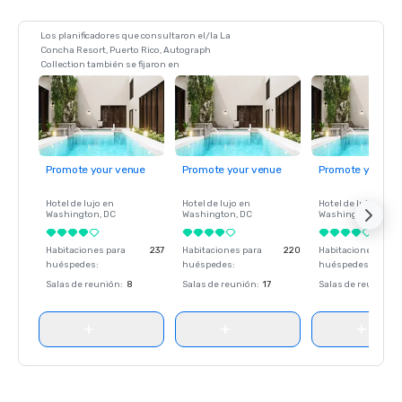
Los planificadores que consultaron el/la La
Concha Resort, Puerto Rico, Autograph
Collection también se fijaron en
Promote your venue
Promote your venue
Promote your ve
Hotel de lujo en
Hotel de lujo en
Hotel de lujo en
Washington
, DC
Washington
, DC
Washington
, DC
Habitaciones para
237
Habitaciones para
220
Habitaciones para
huéspedes
:
huéspedes
:
huéspedes
:
Salas de reunión
:
8
Salas de reunión
:
17
Salas de reunión
: