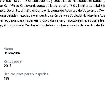
 hotel cuenta con 138 habitaciones y todas las comodidades estándar 
en Ben White Boulevard, cerca de la autopista 183 y la interestatal 35,
le, Deloitte, el IRS y el Centro Regional de Asuntos de Veteranos (VA)
na bebida mezclada en nuestro salón del vestíbulo. El Holiday Inn Austin
en equipos para hacer ejercicio o darse un chapuzón en nuestra refresca
um, el Frank Erwin Center o uno de los muchos museos del centro de Tex
Marca
Holiday Inn
Renovado en
2017
Habitaciones para huéspedes
138