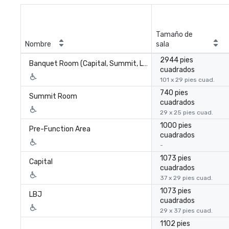
Tamaño de
Nombre
sala
2944 pies
Banquet Room (Capital, Summit, LBJ)
cuadrados
101 x 29 pies cuad.
740 pies
Summit Room
cuadrados
29 x 25 pies cuad.
1000 pies
Pre-Function Area
cuadrados
-
1073 pies
Capital
cuadrados
37 x 29 pies cuad.
1073 pies
LBJ
cuadrados
29 x 37 pies cuad.
1102 pies