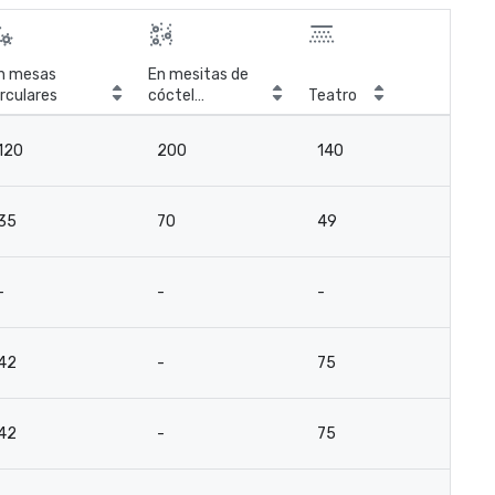
n mesas
En mesitas de
irculares
cóctel
Teatro
Sal
circulares
120
200
140
9
35
70
49
18
-
-
-
-
42
-
75
3
42
-
75
3