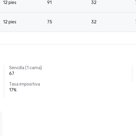
12 pies
91
32
12 pies
75
32
Sencilla (1 cama)
67
Tasa impositiva
17%