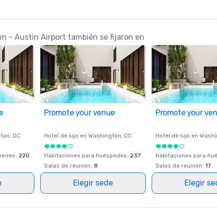
nn - Austin Airport también se fijaron en
e
Promote your venue
Promote your ve
ton
, DC
Hotel de lujo en
Washington
, DC
Hotel de lujo en
Washi
spedes
:
220
Habitaciones para huéspedes
:
237
Habitaciones para hu
Salas de reunión
:
8
Salas de reunión
:
17
e
Elegir sede
Elegir s