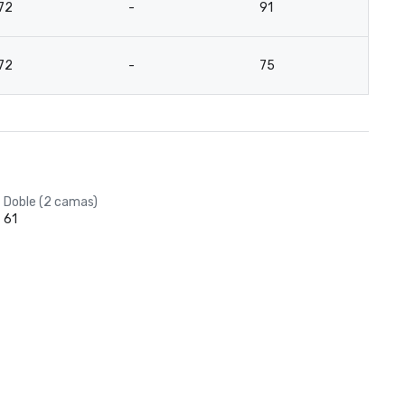
72
-
91
4
72
-
75
4
Doble (2 camas)
61