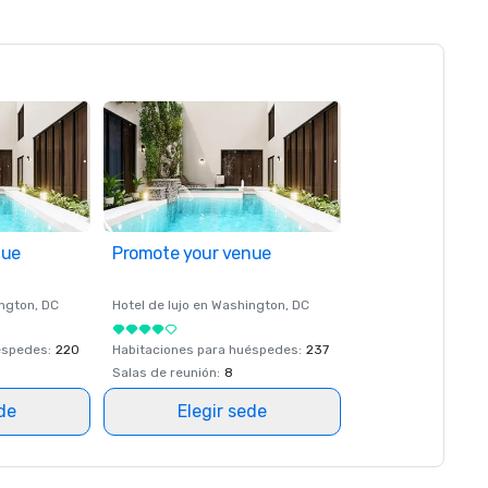
nue
Promote your venue
ngton
, DC
Hotel de lujo en
Washington
, DC
éspedes
:
220
Habitaciones para huéspedes
:
237
Salas de reunión
:
8
ede
Elegir sede