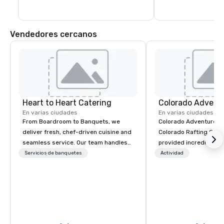
Vendedores cercanos
Heart to Heart Catering
Colorado Advent
En varias ciudades
En varias ciudades
From Boardroom to Banquets, we
Colorado Adventure G
deliver fresh, chef-driven cuisine and
Colorado Rafting Com
seamless service. Our team handles
provided incredible b
everything—menu design, event
experiences to visitors
Servicios de banquetes
Actividad
coordination, and flawless execution—
Colorado for over 25 y
so you can focus on success. Impress
round we offer guided 
your team and clients with Heart to
backcountry education
Heart Catering—Dallas/Fort Worth’s
summer we raft, hike, 
premier choice for corporate and
rock climb, and ascend
private events.
winter we guide backc