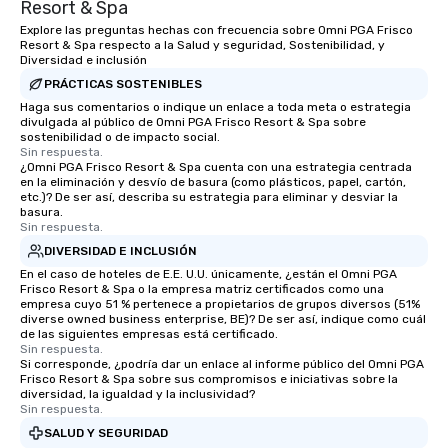
Resort & Spa
Explore las preguntas hechas con frecuencia sobre Omni PGA Frisco
Resort & Spa respecto a la Salud y seguridad, Sostenibilidad, y
Diversidad e inclusión
PRÁCTICAS SOSTENIBLES
Haga sus comentarios o indique un enlace a toda meta o estrategia
divulgada al público de Omni PGA Frisco Resort & Spa sobre
sostenibilidad o de impacto social.
Sin respuesta.
¿Omni PGA Frisco Resort & Spa cuenta con una estrategia centrada
en la eliminación y desvío de basura (como plásticos, papel, cartón,
etc.)? De ser así, describa su estrategia para eliminar y desviar la
basura.
Sin respuesta.
DIVERSIDAD E INCLUSIÓN
En el caso de hoteles de E.E. U.U. únicamente, ¿están el Omni PGA
Frisco Resort & Spa o la empresa matriz certificados como una
empresa cuyo 51 % pertenece a propietarios de grupos diversos (51%
diverse owned business enterprise, BE)? De ser así, indique como cuál
de las siguientes empresas está certificado.
Sin respuesta.
Si corresponde, ¿podría dar un enlace al informe público del Omni PGA
Frisco Resort & Spa sobre sus compromisos e iniciativas sobre la
diversidad, la igualdad y la inclusividad?
Sin respuesta.
SALUD Y SEGURIDAD