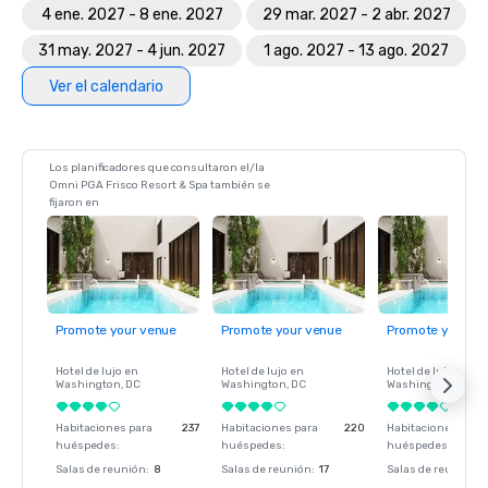
4 ene. 2027 - 8 ene. 2027
29 mar. 2027 - 2 abr. 2027
31 may. 2027 - 4 jun. 2027
1 ago. 2027 - 13 ago. 2027
Ver el calendario
Los planificadores que consultaron el/la
Omni PGA Frisco Resort & Spa también se
fijaron en
Promote your venue
Promote your venue
Promote your ve
Hotel de lujo en
Hotel de lujo en
Hotel de lujo en
Washington
, DC
Washington
, DC
Washington
, DC
Habitaciones para
237
Habitaciones para
220
Habitaciones para
huéspedes
:
huéspedes
:
huéspedes
:
Salas de reunión
:
8
Salas de reunión
:
17
Salas de reunión
: