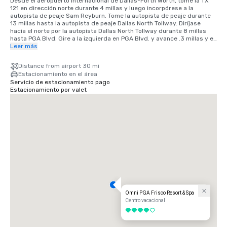
Desde el aeropuerto internacional de Dallas-Forth Worth, tome la TX 
121 en dirección norte durante 4 millas y luego incorpórese a la 
autopista de peaje Sam Reyburn. Tome la autopista de peaje durante 
13 millas hasta la autopista de peaje Dallas North Tollway. Diríjase 
hacia el norte por la autopista Dallas North Tollway durante 8 millas 
hasta PGA Blvd. Gire a la izquierda en PGA Blvd. y avance .3 millas y el 
centro vacacional estará en el lado izquierdo.
Leer más
Distance from airport 30 mi
Estacionamiento en el área
Servicio de estacionamiento pago
Estacionamiento por valet
Omni PGA Frisco Resort & Spa
Centro vacacional
4 de 5