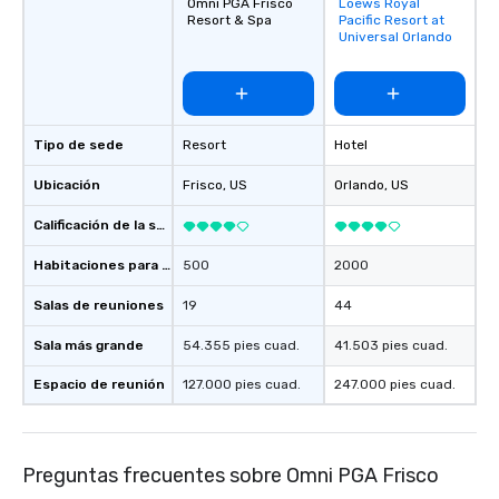
Omni PGA Frisco
Loews Royal
Removed from
Resort & Spa
Pacific Resort at
favorites
Universal Orlando
Tipo de sede
Resort
Hotel
Ubicación
Frisco
, US
Orlando
, US
Calificación de la sede
Habitaciones para huéspedes
500
2000
Salas de reuniones
19
44
Sala más grande
54.355 pies cuad.
41.503 pies cuad.
Espacio de reunión
127.000 pies cuad.
247.000 pies cuad.
Preguntas frecuentes sobre Omni PGA Frisco