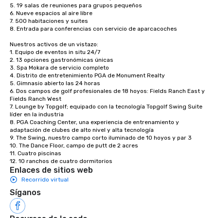
5. 19 salas de reuniones para grupos pequeños

6. Nueve espacios al aire libre

7. 500 habitaciones y suites

8. Entrada para conferencias con servicio de aparcacoches

Nuestros activos de un vistazo: 

1. Equipo de eventos in situ 24/7

2. 13 opciones gastronómicas únicas

3. Spa Mokara de servicio completo

4. Distrito de entretenimiento PGA de Monument Realty 

5. Gimnasio abierto las 24 horas

6. Dos campos de golf profesionales de 18 hoyos: Fields Ranch East y 
Fields Ranch West

7. Lounge by Topgolf; equipado con la tecnología Topgolf Swing Suite 
líder en la industria

8. PGA Coaching Center, una experiencia de entrenamiento y 
adaptación de clubes de alto nivel y alta tecnología

9. The Swing, nuestro campo corto iluminado de 10 hoyos y par 3

10. The Dance Floor, campo de putt de 2 acres

11. Cuatro piscinas

12. 10 ranchos de cuatro dormitorios
Enlaces de sitios web
Recorrido virtual
Síganos