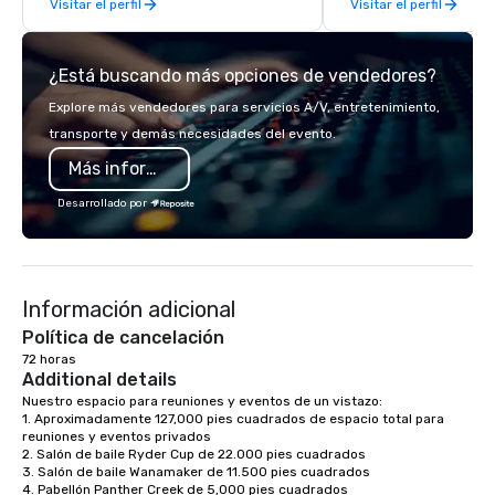
Visitar el perfil
Visitar el perfil
and snowboarders, ice
snowshoe, mountainee
avalanche safety courses. So w
¿Está buscando más opciones de vendedores?
your guests are first-
seasoned experts, let 
Explore más vendedores para servicios A/V, entretenimiento,
their next unforgettab
transporte y demás necesidades del evento.
adventure through cen
Más información
beautiful mountains an
Desarrollado por
Información adicional
Política de cancelación
72 horas
Additional details
Nuestro espacio para reuniones y eventos de un vistazo:

1. Aproximadamente 127,000 pies cuadrados de espacio total para 
reuniones y eventos privados

2. Salón de baile Ryder Cup de 22.000 pies cuadrados

3. Salón de baile Wanamaker de 11.500 pies cuadrados

4. Pabellón Panther Creek de 5,000 pies cuadrados
