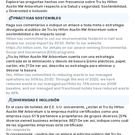
Explore las preguntas hechas con frecuencia sobre Tru by Hilton
Austin NW Arboretum respecto a la Salud y seguridad, Sostenibilidad,
y Diversidad e inclusión
PRÁCTICAS SOSTENIBLES
Haga sus comentarios o indique un enlace a toda meta o estrategia
divulgada al público de Tru by Hilton Austin NW Arboretum sobre
sostenibilidad o de impacto social.
Hilton has committed to cut our environmental footprint in half and 
double our social impact by 2030. Refer to our website, 
https://cr.hilton.com, for details on our award-winning Environmental, 
Social and Governance (ESG) programs.
¿Tru by Hilton Austin NW Arboretum cuenta con una estrategia
centrada en la eliminación y desvío de basura (como plásticos, papel,
cartón, etc.)? De ser así, describa su estrategia para eliminar y
desviar la basura.
Yes, Hilton has committed to reducing waste in our managed 
operations by 50% by 2030. Through the end of 2020, we have 
reduced waste in our managed portfolio by 73% since our 2008 
baseline, and our managed and franchised hotels have reduced waste 
by 62%.
DIVERSIDAD E INCLUSIÓN
En el caso de hoteles de E.E. U.U. únicamente, ¿están el Tru by Hilton
Austin NW Arboretum o la empresa matriz certificados como una
empresa cuyo 51 % pertenece a propietarios de grupos diversos (51%
diverse owned business enterprise, BE)? De ser así, indique como cuál
de las siguientes empresas está certificado.
Sin respuesta.
Si corresponde, ¿podría dar un enlace al informe público del Tru by