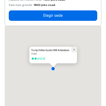
Sala más grande
:
1800 pies cuad.
Sala 
Elegir sede
Tru by Hilton Austin NW Arboretum
Hotel
2 de 5