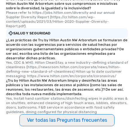
Hilton Austin NW Arboretum sobre sus compromisos e iniciativas
sobre la diversidad, la igualdad y la inclusividad?
Please refer to https://jobs.hilton.com/diversity and our annual 
Supplier Diversity Report (https://cr.hilton.com/wp-
content/uploads/2021/03/Hilton-2020-Supplier-Diversity-
Report.pdf).
SALUD Y SEGURIDAD
¿Las prácticas de Tru by Hilton Austin NW Arboretum se formularon de
acuerdo con las sugerencias para servicios de salud hechas por
organizaciones gubernamentales públicas o entidades privadas? De
ser así, escriba una lista de las organizaciones empleadas para
desarrollar dichas prácticas.
Yes, CDC & WHO. Hilton CleanStay, a new industry-defining standard of 
cleanliness (https://newsroom.hilton.com/corporate/news/hilton-
defining-new-standard-of-cleanliness) Hilton up to date customer 
messaging: https://www.hilton.com/en/corporate/coronavirus/
¿Tru by Hilton Austin NW Arboretum limpia y desinfecta las áreas
públicas y las instalaciones de acceso al público (como las salas de
reuniones, los restaurantes, las áreas de ascensor, etc.)? De ser así,
describa toda nueva medida implementada.
Yes, Install hand sanitizer stations/disinfecting wipes in public areas & 
on shuttles; enhanced cleaning of high touch areas, lobbies, elevators, 
doors, bathrooms; F&B service in accordance with food safety 
guidelines, dining configured for physical distancing
Ver todas las Preguntas frecuentes