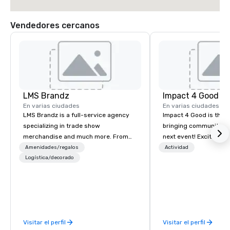
Vendedores cercanos
LMS Brandz
Impact 4 Good
En varias ciudades
En varias ciudades
LMS Brandz is a full-service agency
Impact 4 Good is the o
specializing in trade show
bringing community se
merchandise and much more. From
next event! Exciting a
booth giveaways and branded apparel
team building activitie
Amenidades/regalos
Actividad
to executive gifting, displays,
Logística/decorado
of what we offer. Let u
banners, signage, fulfillment,
best cause/beneficiary
logistics, shipping, along with e-
manage the donation l
commerce solutions we handle it all.
bring the spirit of co
While there are many promotional
to your group. From you
companies to choose from, our 20+
request through the d
Visitar el perfil
Visitar el perfil
years of industry experience and
event, Impact 4 Good h