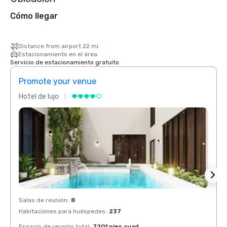
Cómo llegar
Distance from airport 22 mi
Estacionamiento en el área
Servicio de estacionamiento gratuito
Promote your venue
Prom
Hotel de lujo
Hotel 
Salas de reunión
:
8
Salas 
Habitaciones para huéspedes
:
237
Habit
Espacio de reunión total
:
7201 pies cuad.
Espaci