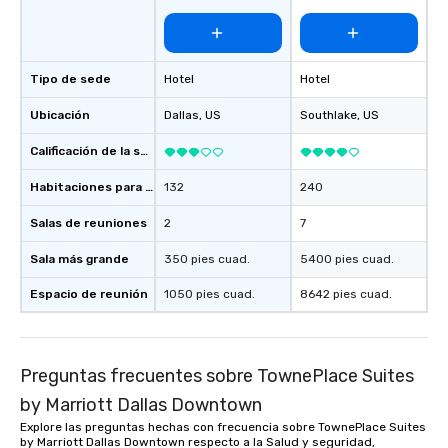
date any dietary restr
allergies for anyone in
Feel Like a VIP at Each
Smacking Foodie Tours
Tipo de sede
Hotel
Hotel
group members never 
Ubicación
Dallas
, US
Southlake
, US
about waiting in line to
restaurant or being sh
Calificación de la sede
than desirable table. O
everyone is treated lik
Habitaciones para huéspedes
132
240
immediate seating upon
What’s more, your gro
Salas de reuniones
2
7
a special warm welcom
Sala más grande
350 pies cuad.
5400 pies cuad.
from the restaurant c
be printed featuring yo
Espacio de reunión
1050 pies cuad.
8642 pies cuad.
which can be an added 
those Instagram mome
For added ease, we ca
transportation pick-up
Preguntas frecuentes sobre TownePlace Suites
as well as an event ph
by Marriott Dallas Downtown
for groups that desire 
Explore las preguntas hechas con frecuencia sobre TownePlace Suites
experience, we can als
by Marriott Dallas Downtown respecto a la Salud y seguridad,