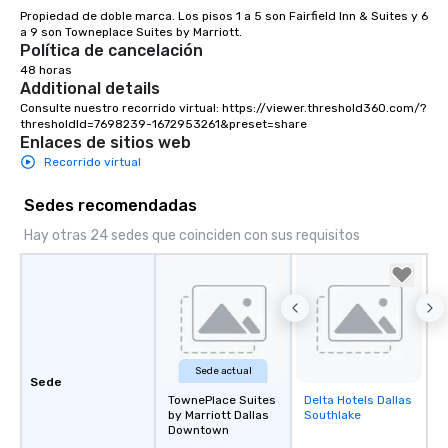
Propiedad de doble marca. Los pisos 1 a 5 son Fairfield Inn & Suites y 6 
down at each venue a
a 9 son Towneplace Suites by Marriott.
traverse along the way
Política de cancelación
experiences not only 
48 horas
ways to network, but a
Additional details
way to do so. Large Groups Welcome
Consulte nuestro recorrido virtual: https://viewer.threshold360.com/?
Lip Smacking Foodie To
thresholdId=7698239-1672953261&preset=share
Enlaces de sitios web
groups, small or large.
Recorrido virtual
experiences can acc
groups from as few as
Sedes recomendadas
as 500 guests, making
choice for any corpora
Hay otras 24 sedes que coinciden con sus requisitos
Stress-Free Booking 
a tour is stress-free a
enjoy the company of 
more easily. You’ll tak
knowing that everythin
of from the moment the
Sede actual
booked to the minute i
Sede
Since the menu is alre
TownePlace Suites
Delta Hotels Dallas
Removed from
by Marriott Dallas
Southlake
have nothing to worry 
favorites
Downtown
remember to submit ah