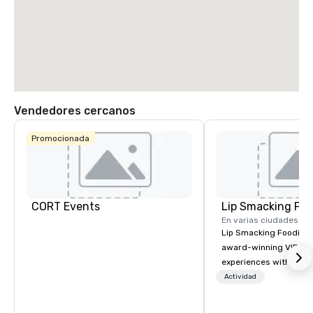
Vendedores cercanos
Promocionada
CORT Events
Lip Smacking Foo
En varias ciudades
Lip Smacking Foodie T
award-winning VIP gro
experiences with visits
restaurants throughou
Actividad
States. Choose either
activity or evening d