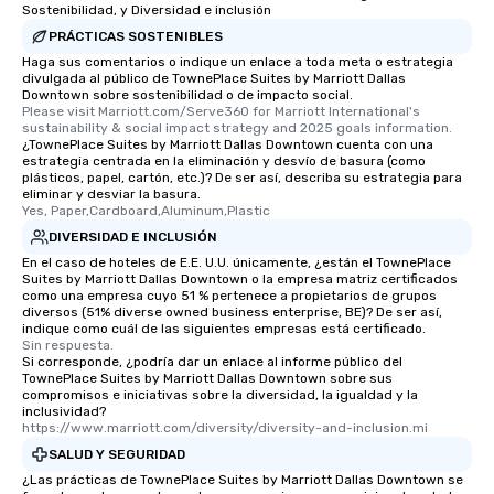
an evening helicopter 
Sostenibilidad, y Diversidad e inclusión
glittering lights of The S
PRÁCTICAS SOSTENIBLES
Memorable Experience f
Haga sus comentarios o indique un enlace a toda meta o estrategia
Smacking Foodie Tours
divulgada al público de TownePlace Suites by Marriott Dallas
Downtown sobre sostenibilidad o de impacto social.
to gather and dine tha
Please visit Marriott.com/Serve360 for Marriott International's 
experienced, and all ar
sustainability & social impact strategy and 2025 goals information.
remember. Our one-of-
¿TownePlace Suites by Marriott Dallas Downtown cuenta con una
estrategia centrada en la eliminación y desvío de basura (como
are special, from the fi
plásticos, papel, cartón, etc.)? De ser así, describa su estrategia para
last. It’s an experienc
eliminar y desviar la basura.
Yes, Paper,Cardboard,Aluminum,Plastic
will reminisce about lo
leave. Location, Location, Location
DIVERSIDAD E INCLUSIÓN
One of the best reason
En el caso de hoteles de E.E. U.U. únicamente, ¿están el TownePlace
Suites by Marriott Dallas Downtown o la empresa matriz certificados
convenient and efficie
como una empresa cuyo 51 % pertenece a propietarios de grupos
experience is designed
diversos (51% diverse owned business enterprise, BE)? De ser así,
indique como cuál de las siguientes empresas está certificado.
restaurants are within
Sin respuesta.
walking distance of ea
Si corresponde, ¿podría dar un enlace al informe público del
short stroll allows you
TownePlace Suites by Marriott Dallas Downtown sobre sus
compromisos e iniciativas sobre la diversidad, la igualdad y la
members a chance to 
inclusividad?
networking opportunit
https://www.marriott.com/diversity/diversity-and-inclusion.mi
heading to the next pl
SALUD Y SEGURIDAD
itinerary. You Get a Dinner and a Show
¿Las prácticas de TownePlace Suites by Marriott Dallas Downtown se
Our tours offer an exqu