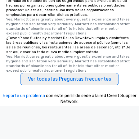
formularon de acuerdo con las sugerencias para servicios de salud
hechas por organizaciones gubernamentales públicas o entidades
entertainment. All tour
privadas? De ser así, escriba una lista de las organizaciones
knowledgeable, profes
empleadas para desarrollar dichas prácticas.
who leads the group on
Yes, Marriott cares greatly about every guest's experience and takes 
hygiene and sanitation very seriously. Marriott has established strict 
offering engaging tidb
standards of cleanliness for all of its hotels that either meet or 
fascinating stories. S
exceed public health department regulations. 
¿TownePlace Suites by Marriott Dallas Downtown limpia y desinfecta
interactive experience
las áreas públicas y las instalaciones de acceso al público (como las
along the way exclusive
salas de reuniones, los restaurantes, las áreas de ascensor, etc.)? De
ensuring there is neve
ser así, describa toda nueva medida implementada.
Yes, Marriott cares greatly about every guest's experience and takes 
Different Types of Cuis
hygiene and sanitation very seriously. Marriott has established strict 
experiences offer the a
standards of cleanliness for all of its hotels that either meet or 
exceed public health department regulations. 
several renowned rest
convenient outing, inc
Ver todas las Preguntas frecuentes
and your guests might
discovered otherwise 
Reporte un problema
con este perfil de sede a la red Cvent Supplier
at a typical corporate 
Network.
a way to try some of t
in the city and dive in
cuisines and dishes. Al
selected dishes are cu
high standards to ensu
delight any palate. Tours Available