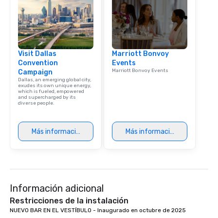
Dining When meeting p
corporate group event
Smacking Foodie Tours,
group is assured a top
experience with three 
Visit Dallas
Marriott Bonvoy
signature dishes at ea
Convention
Events
Our affordable tours a
Marriott Bonvoy Events
Campaign
person with tax and gr
Dallas, an emerging global city,
included. The only thi
exudes its own unique energy,
which is fueled, empowered
are drinks. However, 
and supercharged by its
diverse people.
package upgrade is ava
provides guests a sign
at various stops. Build Your Network
Más información
Más información
Our exclusive experien
ultimate networking op
a typical sit-down dinn
to engage the person t
right of you. Because 
Información adicional
place at multiple resta
walking in between, th
Restricciones de la instalación
countless opportunitie
NUEVO BAR EN EL VESTÍBULO - Inaugurado en octubre de 2025

with different people 