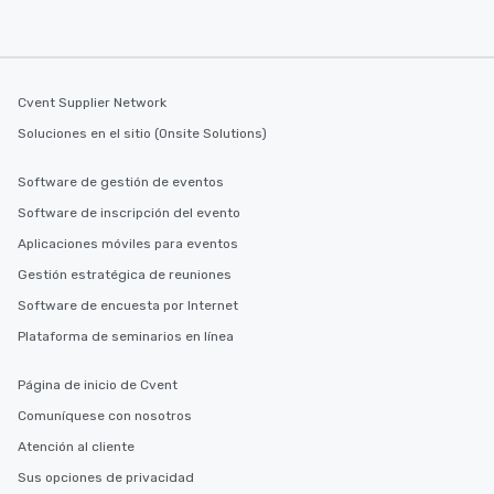
from Day to Night With
group experience, bookin
key. Whether you desir
business hours or earl
Cvent Supplier Network
after work, we can coo
you to provide options 
Soluciones en el sitio (Onsite Solutions)
needs. Go for as Long or as Short as
You Like Along with fle
Software de gestión de eventos
scheduling, Lip Smack
Software de inscripción del evento
Tours also provides a 
Aplicaciones móviles para eventos
durations. Our shortes
2.5 hours; our longest 
Gestión estratégica de reuniones
hours, with optional 
Software de encuesta por Internet
incentives.
Plataforma de seminarios en línea
Página de inicio de Cvent
Comuníquese con nosotros
Atención al cliente
Sus opciones de privacidad