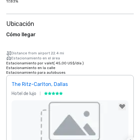
17,83%
Ubicación
Cómo llegar
Distance from airport 22.4 mi
Estacionamiento en el área
Estacionamiento por valet
(
45,00 US$
/
día
)
Estacionamiento en la calle
Estacionamiento para autobuses
The Ritz-Carlton, Dallas
Sher
Hotel de lujo
Hotel