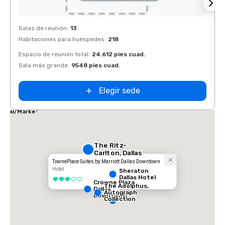
Removed from favorites
Rem
Salas de reunión
:
13
Salas 
Habitaciones para huéspedes
:
218
Habit
Espacio de reunión total
:
24.612 pies cuad.
Espaci
Sala más grande
:
9548 pies cuad.
Sala 
Elegir sede
las Marriott
ites
dical/Market
nter
The Ritz-
Carlton, Dallas
TownePlace Suites by Marriott Dallas Downtown
Hotel
Sheraton
Dallas Hotel
3 de 5
Crowne Plaza
The Adolphus,
Dallas
Autograph
Downtown
Collection