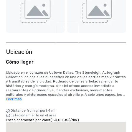
Ver
4
más
Ubicación
Cómo llegar
Ubicado en el corazón de Uptown Dallas, The Stoneleigh, Autograph 
Collection, coloca a los huéspedes en uno de los barrios más vibrantes 
y transitables de la ciudad. Rodeado de calles arboladas, encanto 
histórico y energía moderna, el hotel ofrece acceso inmediato a 
restaurantes de primer nivel, tiendas exclusivas, monumentos 
culturales y pintorescos espacios al aire libre. A solo unos pasos, los 
huéspedes pueden explorar Turtle Creek y Katy Trail, que ofrecen 
Leer más
kilómetros de senderos bellamente mantenidos, perfectos para 
caminar, correr o andar en bicicleta. Las atracciones cercanas 
Distance from airport 4 mi
incluyen el Museo de Arte de Dallas, el Nasher Sculpture Center, el 
Estacionamiento en el área
NorthPark Center y el American Airlines Center, sede de los Dallas 
Estacionamiento por valet
(
50,00 US$
/
día
)
Mavericks y de los principales eventos de entretenimiento.

Desde el aeropuerto Love Field de Dallas (DAL): aproximadamente 15 a 