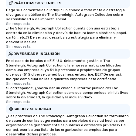
PRÁCTICAS SOSTENIBLES
Haga sus comentarios o indique un enlace a toda meta o estrategia
divulgada al público de The Stoneleigh, Autograph Collection sobre
sostenibilidad o de impacto social.
Sin respuesta.
¿The Stoneleigh, Autograph Collection cuenta con una estrategia
centrada en la eliminación y desvío de basura (como plásticos, papel,
cartón, etc.)? De ser así, describa su estrategia para eliminar y
desviar la basura.
Sin respuesta.
DIVERSIDAD E INCLUSIÓN
En el caso de hoteles de E.E. U.U. únicamente, ¿están el The
Stoneleigh, Autograph Collection o la empresa matriz certificados
como una empresa cuyo 51 % pertenece a propietarios de grupos
diversos (51% diverse owned business enterprise, BE)? De ser así,
indique como cuál de las siguientes empresas está certificado.
Sin respuesta.
Si corresponde, ¿podría dar un enlace al informe público del The
Stoneleigh, Autograph Collection sobre sus compromisos e iniciativas
sobre la diversidad, la igualdad y la inclusividad?
Sin respuesta.
SALUD Y SEGURIDAD
¿Las prácticas de The Stoneleigh, Autograph Collection se formularon
de acuerdo con las sugerencias para servicios de salud hechas por
organizaciones gubernamentales públicas o entidades privadas? De
ser así, escriba una lista de las organizaciones empleadas para
desarrollar dichas prácticas.