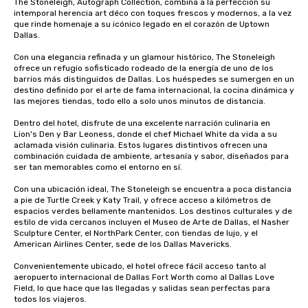
The Stoneleigh, Autograph Collection, combina a la perfección su 
intemporal herencia art déco con toques frescos y modernos, a la vez 
que rinde homenaje a su icónico legado en el corazón de Uptown 
Dallas.

Con una elegancia refinada y un glamour histórico, The Stoneleigh 
ofrece un refugio sofisticado rodeado de la energía de uno de los 
barrios más distinguidos de Dallas. Los huéspedes se sumergen en un 
destino definido por el arte de fama internacional, la cocina dinámica y 
las mejores tiendas, todo ello a solo unos minutos de distancia.

Dentro del hotel, disfrute de una excelente narración culinaria en 
Lion's Den y Bar Leoness, donde el chef Michael White da vida a su 
aclamada visión culinaria. Estos lugares distintivos ofrecen una 
combinación cuidada de ambiente, artesanía y sabor, diseñados para 
ser tan memorables como el entorno en sí.

Con una ubicación ideal, The Stoneleigh se encuentra a poca distancia 
a pie de Turtle Creek y Katy Trail, y ofrece acceso a kilómetros de 
espacios verdes bellamente mantenidos. Los destinos culturales y de 
estilo de vida cercanos incluyen el Museo de Arte de Dallas, el Nasher 
Sculpture Center, el NorthPark Center, con tiendas de lujo, y el 
American Airlines Center, sede de los Dallas Mavericks.

Convenientemente ubicado, el hotel ofrece fácil acceso tanto al 
aeropuerto internacional de Dallas Fort Worth como al Dallas Love 
Field, lo que hace que las llegadas y salidas sean perfectas para 
todos los viajeros.
