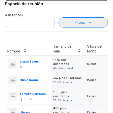
Espacio de reunión
Asistentes
Filtros
Tamaño de
Altura del
Nombre
sala
techo
1476 pies
Grand Salon
cuadrados
13 pies
41 x 36 pies cuad.
667 pies cuadrados
Music Room
16 pies
23 x 29 pies cuad.
1850 pies
Terrace Ballroom
cuadrados
13 pies
|
37 x 50 pies cuad.
455 pies
Library
cuadrados
13 pies