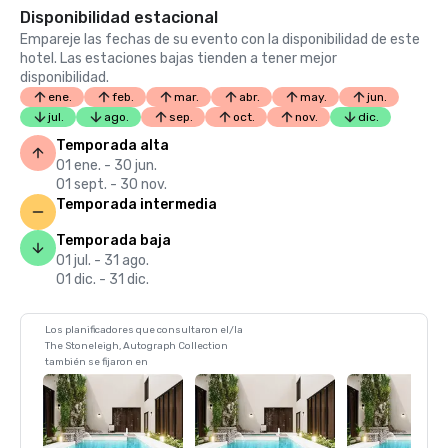
Disponibilidad estacional
Empareje las fechas de su evento con la disponibilidad de este
hotel. Las estaciones bajas tienden a tener mejor
disponibilidad.
ene.
feb.
mar.
abr.
may.
jun.
jul.
ago.
sep.
oct.
nov.
dic.
Temporada alta
01 ene. - 30 jun.
01 sept. - 30 nov.
Temporada intermedia
Temporada baja
01 jul. - 31 ago.
01 dic. - 31 dic.
Los planificadores que consultaron el/la
The Stoneleigh, Autograph Collection
también se fijaron en