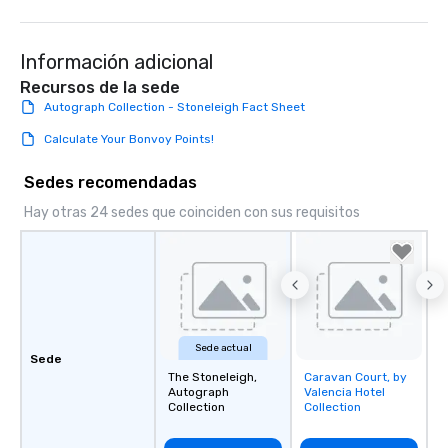
Información adicional
Recursos de la sede
Autograph Collection - Stoneleigh Fact Sheet
Calculate Your Bonvoy Points!
Sedes recomendadas
Hay otras 24 sedes que coinciden con sus requisitos
Sede actual
Sede
The Stoneleigh,
Caravan Court, by
Removed from
Autograph
Valencia Hotel
favorites
Collection
Collection