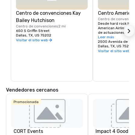
Centro de convenciones Kay
Centro American
Centro de convencio
Bailey Hutchison
Desde hard rock hasta
Centro de convenciones
2 mi
American Airlines Cen
650 S Griffin Street
de actuaciones musica
Dallas, TX, US 75202
mencionar a los Maver
Leer más
Visitar el sitio web
los Stars de la NHL.
2500 Avenida de la V
Dallas, TX, US 75219
Visitar el sitio web
Vendedores cercanos
Promocionada
CORT Events
Impact 4 Good