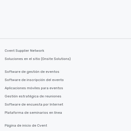
several renowned rest
convenient outing, inc
and your guests might
discovered otherwise 
at a typical corporate 
a way to try some of t
in the city and dive in
cuisines and dishes. Al
Cvent Supplier Network
selected dishes are cu
high standards to ensu
Soluciones en el sitio (Onsite Solutions)
delight any palate. Tours Available
from Day to Night With
Software de gestión de eventos
group experience, bookin
Software de inscripción del evento
key. Whether you desir
Aplicaciones móviles para eventos
business hours or earl
after work, we can coo
Gestión estratégica de reuniones
you to provide options 
Software de encuesta por Internet
needs. Go for as Long or as Short as
Plataforma de seminarios en línea
You Like Along with fle
scheduling, Lip Smack
Tours also provides a 
Página de inicio de Cvent