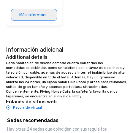
provides guests a sign
at various stops. Build Your Network
Más información
Our exclusive experien
ultimate networking op
a typical sit-down dinn
to engage the person t
right of you. Because 
Información adicional
place at multiple resta
walking in between, th
Additional details
countless opportunitie
Cada habitación de diseño cómodo cuenta con todas las 
with different people 
comodidades estándar, como un teléfono con altavoz de dos líneas y 
televisión por cable, además de acceso a Internet inalámbrico de alta 
down at each venue a
velocidad, disponible en todo el hotel. Además, hay un gimnasio 
traverse along the way
abierto las 24 horas, un lujoso salón Club Room y áreas para reuniones, 
experiences not only 
suites de gran tamaño y «camas perfectas» ultracómodas. 
Convenientemente, Flying Horse Cafe, la cafetería favorita de los 
ways to network, but a
lugareños, se encuentra en el nivel del lobby
way to do so. Large Groups Welcome
Enlaces de sitios web
Lip Smacking Foodie To
Recorrido virtual
groups, small or large.
experiences can acc
Sedes recomendadas
groups from as few as
Hay otras 24 sedes que coinciden con sus requisitos
as 500 guests, making