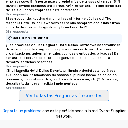
empresa cuyo 51 % pertenece a propietarios de grupos diversos (51%
One of the best reason
diverse owned business enterprise, BE)? De ser así, indique como cuál
de las siguientes empresas está certificado.
convenient and efficie
Sin respuesta.
experience is designed
Si corresponde, ¿podría dar un enlace al informe público del The
restaurants are within
Magnolia Hotel Dallas Downtown sobre sus compromisos e iniciativas
sobre la diversidad, la igualdad y la inclusividad?
walking distance of ea
Sin respuesta.
short stroll allows you
SALUD Y SEGURIDAD
members a chance to 
¿Las prácticas de The Magnolia Hotel Dallas Downtown se formularon
networking opportunit
de acuerdo con las sugerencias para servicios de salud hechas por
heading to the next pl
organizaciones gubernamentales públicas o entidades privadas? De
ser así, escriba una lista de las organizaciones empleadas para
itinerary. You Get a Dinner and a Show
desarrollar dichas prácticas.
Our tours offer an exqu
Sin respuesta.
entertainment. All tour
¿The Magnolia Hotel Dallas Downtown limpia y desinfecta las áreas
públicas y las instalaciones de acceso al público (como las salas de
knowledgeable, profes
reuniones, los restaurantes, las áreas de ascensor, etc.)? De ser así,
who leads the group on
describa toda nueva medida implementada.
Sin respuesta.
offering engaging tidb
fascinating stories. S
Ver todas las Preguntas frecuentes
interactive experience
along the way exclusive
Reporte un problema
con este perfil de sede a la red Cvent Supplier
ensuring there is neve
Network.
Different Types of Cuis
experiences offer the a