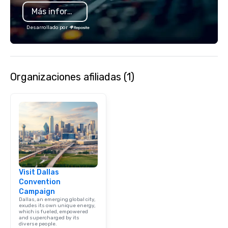
is led by a professiona
Más información
specializing in escort
with utmost care, who
Desarrollado por
each experience with 
engaging information 
Lip Smacking Foodie T
entertaining activity 
Organizaciones afiliadas (1)
dining experience meld
that are sure to add ne
meeting events, from 
team building. All-Inclusive Group
Dining When meeting p
corporate group event
Smacking Foodie Tours,
group is assured a top
experience with three 
Visit Dallas
signature dishes at ea
Convention
Our affordable tours a
Campaign
person with tax and gr
Dallas, an emerging global city,
included. The only thi
exudes its own unique energy,
which is fueled, empowered
are drinks. However, 
and supercharged by its
diverse people.
package upgrade is ava