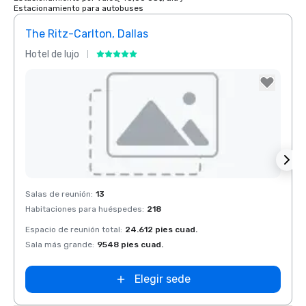
Estacionamiento para autobuses
The Ritz-Carlton, Dallas
Sher
Hotel de lujo
Hotel
Removed from favorites
Rem
Salas de reunión
:
13
Salas 
Habitaciones para huéspedes
:
218
Habit
Espacio de reunión total
:
24.612 pies cuad.
Espaci
Sala más grande
:
9548 pies cuad.
Sala 
Elegir sede
Dallas Marriott