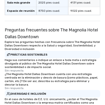
What’s more, your gro
Sala más grande
2025 pies cuad.
4131 pies cuad.
a special warm welcom
from the restaurant c
Espacio de reunión
8750 pies cuad.
9022 pies cuad.
be printed featuring yo
which can be an added 
those Instagram mome
Preguntas frecuentes sobre The Magnolia Hotel
For added ease, we ca
transportation pick-up
Dallas Downtown
as well as an event ph
Explore las preguntas hechas con frecuencia sobre The Magnolia Hotel
for groups that desire 
Dallas Downtown respecto a la Salud y seguridad, Sostenibilidad, y
Diversidad e inclusión
experience, we can als
an evening helicopter 
PRÁCTICAS SOSTENIBLES
glittering lights of The S
Haga sus comentarios o indique un enlace a toda meta o estrategia
divulgada al público de The Magnolia Hotel Dallas Downtown sobre
Memorable Experience f
sostenibilidad o de impacto social.
Smacking Foodie Tours
Sin respuesta.
¿The Magnolia Hotel Dallas Downtown cuenta con una estrategia
to gather and dine tha
centrada en la eliminación y desvío de basura (como plásticos, papel,
experienced, and all ar
cartón, etc.)? De ser así, describa su estrategia para eliminar y
remember. Our one-of-
desviar la basura.
Sin respuesta.
are special, from the fi
DIVERSIDAD E INCLUSIÓN
last. It’s an experienc
will reminisce about lo
En el caso de hoteles de E.E. U.U. únicamente, ¿están el The Magnolia
Hotel Dallas Downtown o la empresa matriz certificados como una
leave. Location, Location, Location