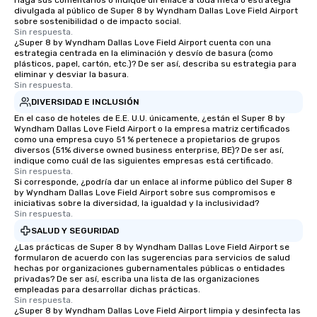
Haga sus comentarios o indique un enlace a toda meta o estrategia
divulgada al público de Super 8 by Wyndham Dallas Love Field Airport
sobre sostenibilidad o de impacto social.
Sin respuesta.
¿Super 8 by Wyndham Dallas Love Field Airport cuenta con una
estrategia centrada en la eliminación y desvío de basura (como
plásticos, papel, cartón, etc.)? De ser así, describa su estrategia para
eliminar y desviar la basura.
Sin respuesta.
DIVERSIDAD E INCLUSIÓN
En el caso de hoteles de E.E. U.U. únicamente, ¿están el Super 8 by
Wyndham Dallas Love Field Airport o la empresa matriz certificados
como una empresa cuyo 51 % pertenece a propietarios de grupos
diversos (51% diverse owned business enterprise, BE)? De ser así,
indique como cuál de las siguientes empresas está certificado.
Sin respuesta.
Si corresponde, ¿podría dar un enlace al informe público del Super 8
by Wyndham Dallas Love Field Airport sobre sus compromisos e
iniciativas sobre la diversidad, la igualdad y la inclusividad?
Sin respuesta.
SALUD Y SEGURIDAD
¿Las prácticas de Super 8 by Wyndham Dallas Love Field Airport se
formularon de acuerdo con las sugerencias para servicios de salud
hechas por organizaciones gubernamentales públicas o entidades
privadas? De ser así, escriba una lista de las organizaciones
empleadas para desarrollar dichas prácticas.
Sin respuesta.
¿Super 8 by Wyndham Dallas Love Field Airport limpia y desinfecta las