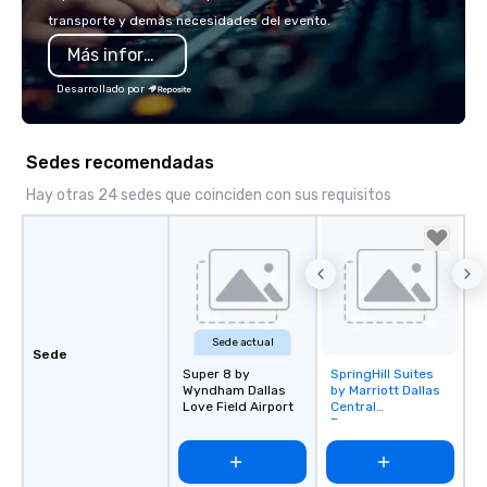
transporte y demás necesidades del evento.
Más información
Desarrollado por
Sedes recomendadas
Hay otras 24 sedes que coinciden con sus requisitos
Sede actual
Sede
Super 8 by
SpringHill Suites
Removed from
Wyndham Dallas
by Marriott Dallas
favorites
Love Field Airport
Central
Expressway