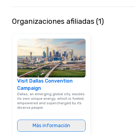
to finish. We are also a certified
WOSB.
Organizaciones afiliadas (1)
Visit Dallas Convention
Campaign
Dallas, an emerging global city, exudes
its own unique energy, which is fueled,
empowered and supercharged by its
diverse people.
Más información