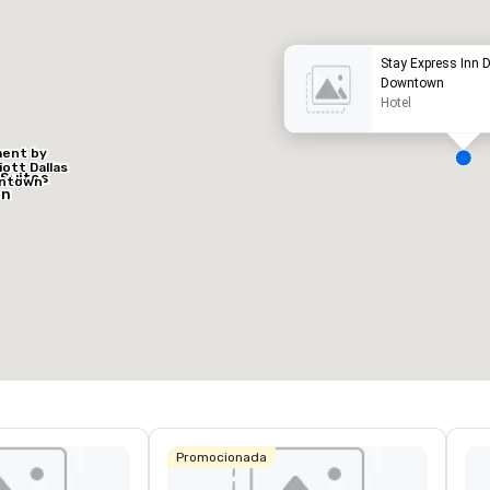
Stay Express Inn Da
Downtown
Hotel
ment by
iott Dallas
Suites
ntown
on
t
Removed from favorites
alas de reunión
:
Habitaciones para huéspedes
:
wn at
3
151
Scott &
spacio de reunión total
:
Sala más grande
:
025 pies cuad.
992 pies cuad.
Elegir sede
Promocionada