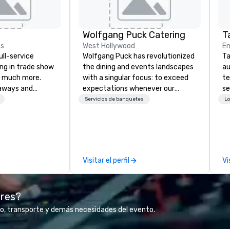
Wolfgang Puck Catering
Ta
es
West Hollywood
En
ull-service
Wolfgang Puck has revolutionized
Ta
ing in trade show
the dining and events landscapes
au
 much more.
with a singular focus: to exceed
te
aways and
expectations whenever our
se
to executive
guests gather for a meal.
cr
Servicios de banquetes
Lo
 banners, signage,
Austrian-born Chef Wolfgang
th
ics, shipping,
Puck founded Wolfgang Puck
te
mmerce solutions
Catering in 1998, bringing best-in-
co
class catering and dining services
ev
l companies to
to diverse environments. Our
de
Visitar el perfil
Vi
 20+ years of
team continues to set the
co
nce and
standard for culinary excellence,
co
exceptional
bringing Wolfgang’s legendary
ex
ores?
 set us apart. We
combination of innovative cuisine
sa
iable solutions
and refined service to the worlds’
to
o, transporte y demás necesidades del evento.
e the end-user
most renowned and demanding
in
less from start
corporate, cultural and
li