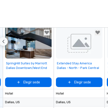
Removed from favorites
Removed from favorites
SpringHill Suites by Marriott
Extended Stay America
Dallas Downtown/West End
Dallas - North - Park Central
Elegir sede
Elegir sede
Hotel
Hotel
Dallas
, US
Dallas
, US