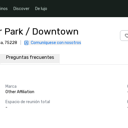
inos
Discover
De lujo
air Park / Downtown
ca, 75228
|
Comuníquese con nosotros
Preguntas frecuentes
Marca
Other Affiliation
Espacio de reunión total
-