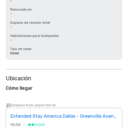
-
Renovado en
-
Espacio de reunión total
-
Habitaciones para huéspedes
-
Tipo de sede
Hotel
Ubicación
Cómo llegar
Distance from airport 25 mi
Extended Stay America Dallas - Greenville Avenue
InTo
Hotel
Hotel