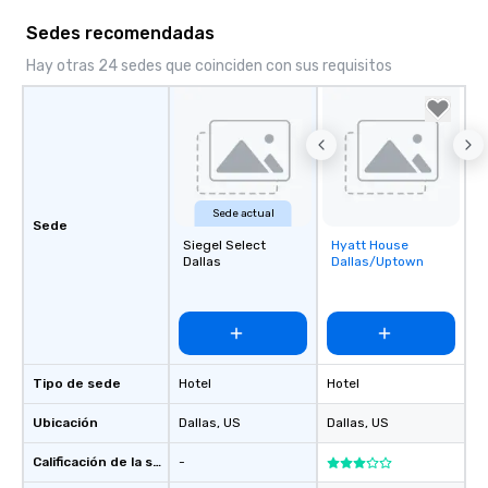
Sedes recomendadas
Hay otras 24 sedes que coinciden con sus requisitos
Sede actual
Sede
Siegel Select
Hyatt House
Removed from
Dallas
Dallas/Uptown
favorites
Tipo de sede
Hotel
Hotel
Ubicación
Dallas
, US
Dallas
, US
Calificación de la sede
-