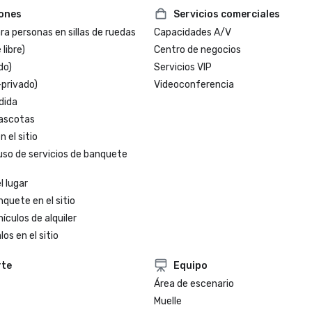
iones
Servicios comerciales
a personas en sillas de ruedas
Capacidades A/V
 libre)
Centro de negocios
do)
Servicios VIP
-privado)
Videoconferencia
dida
ascotas
 el sitio
uso de servicios de banquete
l lugar
nquete en el sitio
ículos de alquiler
os en el sitio
rte
Equipo
Área de escenario
Muelle