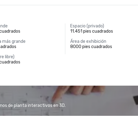
ande
Espacio (privado)
 cuadrados
11.451 pies cuadrados
a más grande
Área de exhibición
uadrados
8000 pies cuadrados
re libre)
 cuadrados
anos de planta interactivos en 3D.