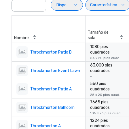
Disposiciön
Característica
Tamaño de
Nombre
sala
1080 pies
Throckmorton Patio B
cuadrados
54 x 20 pies cuad.
63.000 pies
Throckmorton Event Lawn
cuadrados
-
560 pies
Throckmorton Patio A
cuadrados
28 x 20 pies cuad.
7665 pies
Throckmorton Ballroom
cuadrados
105 x 73 pies cuad.
1224 pies
Throckmorton A
cuadrados