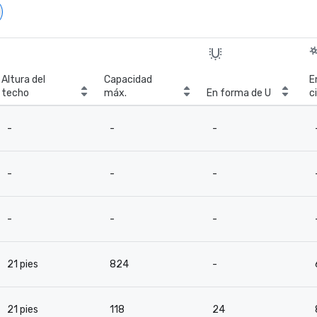
Altura del
Capacidad
E
techo
máx.
En forma de U
c
-
-
-
-
-
-
-
-
-
21 pies
824
-
21 pies
118
24