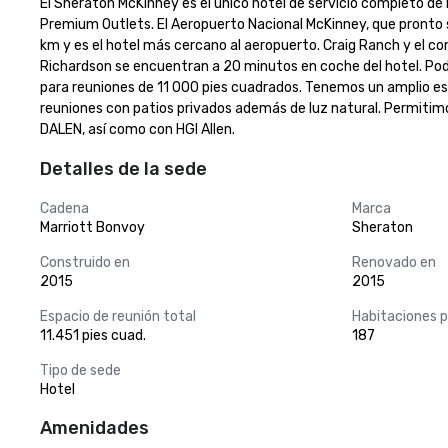
El Sheraton McKinney es el único hotel de servicio completo de 
Premium Outlets. El Aeropuerto Nacional McKinney, que pronto s
km y es el hotel más cercano al aeropuerto. Craig Ranch y el co
Richardson se encuentran a 20 minutos en coche del hotel. Po
para reuniones de 11 000 pies cuadrados. Tenemos un amplio esta
reuniones con patios privados además de luz natural. Permitim
DALEN, así como con HGI Allen.
Detalles de la sede
Cadena
Marca
Marriott Bonvoy
Sheraton
Construido en
Renovado en
2015
2015
Espacio de reunión total
Habitaciones 
11.451 pies cuad.
187
Tipo de sede
Hotel
Amenidades