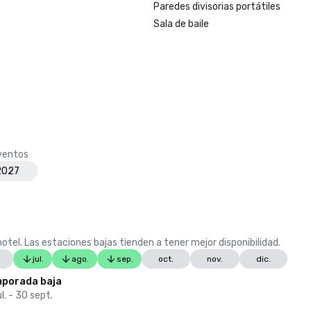
Paredes divisorias portátiles
Sala de baile
eventos
 2027
otel. Las estaciones bajas tienden a tener mejor disponibilidad.
jul.
ago.
sep.
oct.
nov.
dic.
porada baja
ul. - 30 sept.