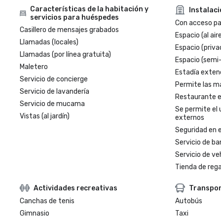
Características de la habitación y
Instalac
servicios para huéspedes
Con acceso par
Casillero de mensajes grabados
Espacio (al aire
Llamadas (locales)
Espacio (priva
Llamadas (por línea gratuita)
Espacio (semi
Maletero
Estadía exten
Servicio de concierge
Permite las m
Servicio de lavandería
Restaurante en
Servicio de mucama
Se permite el 
Vistas (al jardín)
externos
Seguridad en e
Servicio de ba
Servicio de veh
Tienda de regal
Actividades recreativas
Transpo
Canchas de tenis
Autobús
Gimnasio
Taxi