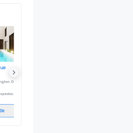
nue
Promote your venue
ngton
, DC
Hotel de lujo en
Washington
, DC
éspedes
:
220
Habitaciones para huéspedes
:
237
Salas de reunión
:
8
ede
Elegir sede