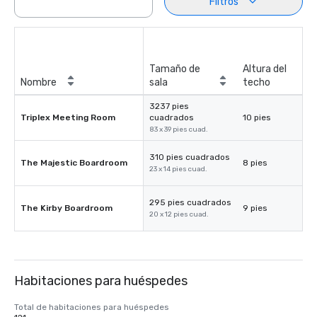
Filtros
Tamaño de
Altura del
Nombre
sala
techo
3237 pies
Triplex Meeting Room
cuadrados
10 pies
83 x 39 pies cuad.
310 pies cuadrados
The Majestic Boardroom
8 pies
23 x 14 pies cuad.
295 pies cuadrados
The Kirby Boardroom
9 pies
20 x 12 pies cuad.
Habitaciones para huéspedes
Total de habitaciones para huéspedes