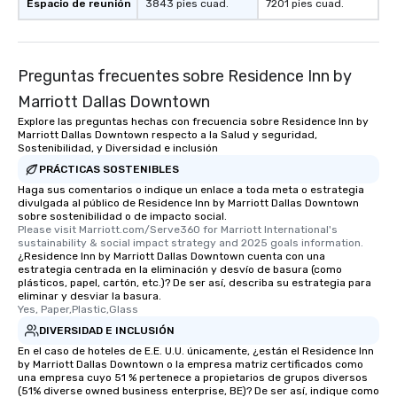
Espacio de reunión
3843 pies cuad.
7201 pies cuad.
date any dietary restr
allergies for anyone in
Feel Like a VIP at Each
Smacking Foodie Tours
Preguntas frecuentes sobre Residence Inn by
group members never 
Marriott Dallas Downtown
about waiting in line to
Explore las preguntas hechas con frecuencia sobre Residence Inn by
restaurant or being sh
Marriott Dallas Downtown respecto a la Salud y seguridad,
than desirable table. O
Sostenibilidad, y Diversidad e inclusión
everyone is treated lik
PRÁCTICAS SOSTENIBLES
immediate seating upon
Haga sus comentarios o indique un enlace a toda meta o estrategia
What’s more, your gro
divulgada al público de Residence Inn by Marriott Dallas Downtown
sobre sostenibilidad o de impacto social.
a special warm welcom
Please visit Marriott.com/Serve360 for Marriott International's 
from the restaurant c
sustainability & social impact strategy and 2025 goals information.
¿Residence Inn by Marriott Dallas Downtown cuenta con una
be printed featuring yo
estrategia centrada en la eliminación y desvío de basura (como
which can be an added 
plásticos, papel, cartón, etc.)? De ser así, describa su estrategia para
those Instagram mome
eliminar y desviar la basura.
Yes, Paper,Plastic,Glass
For added ease, we ca
DIVERSIDAD E INCLUSIÓN
transportation pick-up
as well as an event ph
En el caso de hoteles de E.E. U.U. únicamente, ¿están el Residence Inn
by Marriott Dallas Downtown o la empresa matriz certificados como
for groups that desire 
una empresa cuyo 51 % pertenece a propietarios de grupos diversos
experience, we can als
(51% diverse owned business enterprise, BE)? De ser así, indique como