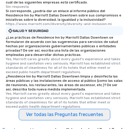
cuál de las siguientes empresas está certificado.
an evening helicopter 
Sin respuesta.
glittering lights of The S
Si corresponde, ¿podría dar un enlace al informe público del
Memorable Experience f
Residence Inn by Marriott Dallas Downtown sobre sus compromisos e
iniciativas sobre la diversidad, la igualdad y la inclusividad?
Smacking Foodie Tours
https://www.marriott.com/diversity/diversity-and-inclusion.mi
to gather and dine tha
SALUD Y SEGURIDAD
experienced, and all ar
¿Las prácticas de Residence Inn by Marriott Dallas Downtown se
remember. Our one-of-
formularon de acuerdo con las sugerencias para servicios de salud
are special, from the fi
hechas por organizaciones gubernamentales públicas o entidades
privadas? De ser así, escriba una lista de las organizaciones
last. It’s an experienc
empleadas para desarrollar dichas prácticas.
will reminisce about lo
Yes, Marriott cares greatly about every guest's experience and takes 
leave. Location, Location, Location
hygiene and sanitation very seriously. Marriott has established strict 
standards of cleanliness for all of its hotels that either meet or 
One of the best reason
exceed public health department regulations. 
convenient and efficie
¿Residence Inn by Marriott Dallas Downtown limpia y desinfecta las
áreas públicas y las instalaciones de acceso al público (como las salas
experience is designed
de reuniones, los restaurantes, las áreas de ascensor, etc.)? De ser
restaurants are within
así, describa toda nueva medida implementada.
walking distance of ea
Yes, Marriott cares greatly about every guest's experience and takes 
hygiene and sanitation very seriously. Marriott has established strict 
short stroll allows you
standards of cleanliness for all of its hotels that either meet or 
members a chance to 
exceed public health department regulations. 
networking opportunit
Ver todas las Preguntas frecuentes
heading to the next pl
itinerary. You Get a Dinner and a Show