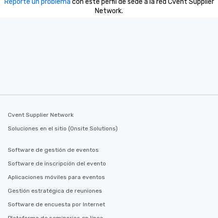
Reporte un problema
con este perfil de sede a la red Cvent Supplier
Our tours offer an exqu
Network.
entertainment. All tour
knowledgeable, profes
who leads the group on
offering engaging tidb
fascinating stories. S
interactive experience
along the way exclusive
ensuring there is neve
Different Types of Cuis
experiences offer the a
several renowned rest
Cvent Supplier Network
convenient outing, inc
Soluciones en el sitio (Onsite Solutions)
and your guests might
discovered otherwise 
Software de gestión de eventos
at a typical corporate 
Software de inscripción del evento
a way to try some of t
in the city and dive in
Aplicaciones móviles para eventos
cuisines and dishes. Al
Gestión estratégica de reuniones
selected dishes are cu
Software de encuesta por Internet
high standards to ensu
delight any palate. Tours Available