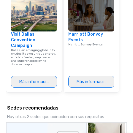
Dining When meeting p
corporate group event
Smacking Foodie Tours,
group is assured a top
experience with three 
Visit Dallas
Marriott Bonvoy
signature dishes at ea
Convention
Events
Our affordable tours a
Marriott Bonvoy Events
Campaign
person with tax and gr
Dallas, an emerging global city,
included. The only thi
exudes its own unique energy,
which is fueled, empowered
are drinks. However, 
and supercharged by its
diverse people.
package upgrade is ava
provides guests a sign
at various stops. Build Your Network
Más información
Más información
Our exclusive experien
ultimate networking op
a typical sit-down dinn
to engage the person t
Sedes recomendadas
right of you. Because 
place at multiple resta
Hay otras 2 sedes que coinciden con sus requisitos
walking in between, th
countless opportunitie