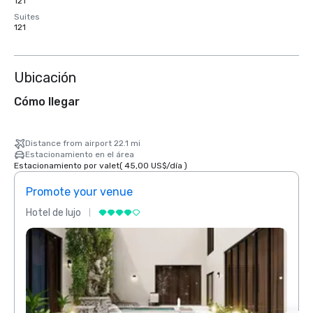
121
Suites
121
Ubicación
Cómo llegar
Distance from airport 22.1 mi
Estacionamiento en el área
Estacionamiento por valet
(
45,00 US$
/
día
)
Promote your venue
Prom
Hotel de lujo
Hotel 