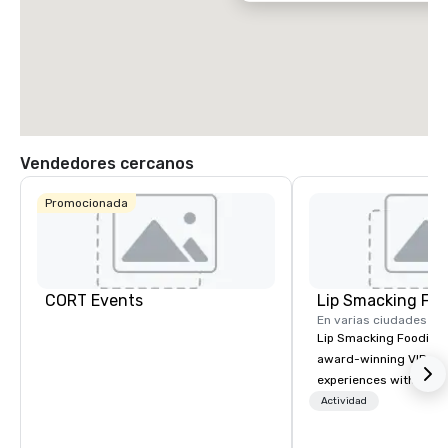
Vendedores cercanos
Promocionada
CORT Events
Lip Smacking Foo
En varias ciudades
Lip Smacking Foodie T
award-winning VIP gro
experiences with visits
restaurants throughou
Actividad
States. Choose either
activity or evening d