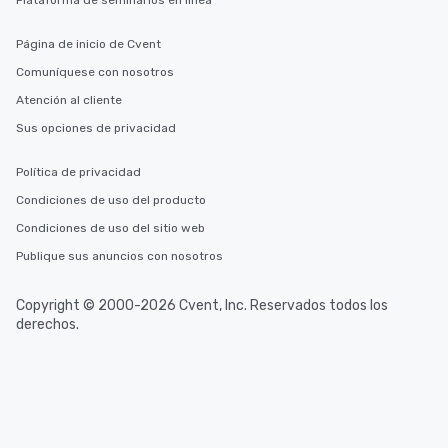
Plataforma de seminarios en línea
from Day to Night With
group experience, bookin
Página de inicio de Cvent
key. Whether you desir
Comuníquese con nosotros
business hours or earl
Atención al cliente
after work, we can coo
you to provide options 
Sus opciones de privacidad
needs. Go for as Long or as Short as
You Like Along with fle
Política de privacidad
scheduling, Lip Smack
Condiciones de uso del producto
Tours also provides a 
durations. Our shortes
Condiciones de uso del sitio web
2.5 hours; our longest 
Publique sus anuncios con nosotros
hours, with optional 
incentives.
Copyright © 2000-2026 Cvent, Inc. Reservados todos los
derechos.