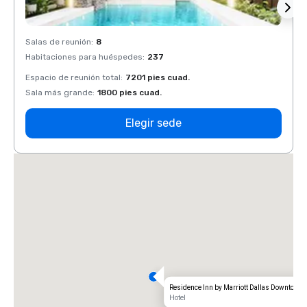
Salas de reunión
:
8
Salas 
Habitaciones para huéspedes
:
237
Habit
Espacio de reunión total
:
7201 pies cuad.
Espaci
Sala más grande
:
1800 pies cuad.
Sala 
Elegir sede
Residence Inn by Marriott Dallas Downtown
Hotel