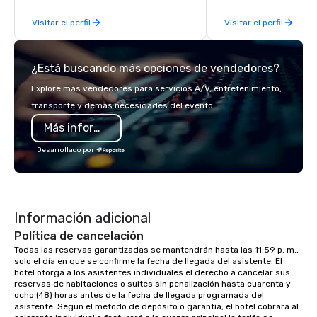
every moment. Guests
Visitar el perfil
Visitar el perfil
photos directly on thei
access a live event gal
and download images 
¿Está buscando más opciones de vendedores?
event. Fun, professional, and built for
engagement.
Explore más vendedores para servicios A/V, entretenimiento,
transporte y demás necesidades del evento.
Más información
Desarrollado por
Información adicional
Política de cancelación
Todas las reservas garantizadas se mantendrán hasta las 11:59 p. m., 
solo el día en que se confirme la fecha de llegada del asistente. El 
hotel otorga a los asistentes individuales el derecho a cancelar sus 
reservas de habitaciones o suites sin penalización hasta cuarenta y 
ocho (48) horas antes de la fecha de llegada programada del 
asistente. Según el método de depósito o garantía, el hotel cobrará al 