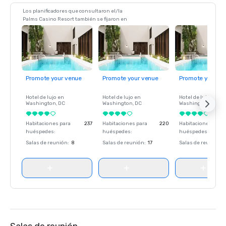
Los planificadores que consultaron el/la
Palms Casino Resort también se fijaron en
Promote your venue
Promote your venue
Promote your ve
Hotel de lujo en
Hotel de lujo en
Hotel de lujo en
Washington
, DC
Washington
, DC
Washington
, DC
Habitaciones para
237
Habitaciones para
220
Habitaciones para
huéspedes
:
huéspedes
:
huéspedes
:
Salas de reunión
:
8
Salas de reunión
:
17
Salas de reunión
: