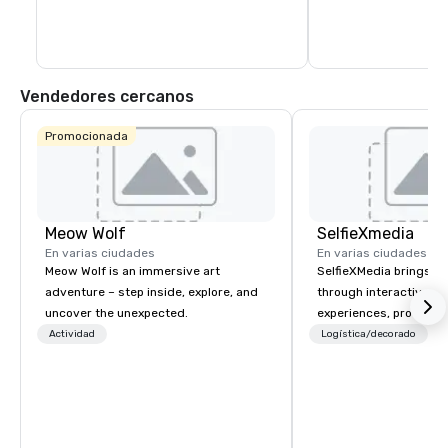
o quieres planificar una función 
grifería ofrecen una m
corporativa única, K1 Speed está listo 
cultura cervecera en
para ti.
Vendedores cercanos
Promocionada
Meow Wolf
SelfieXmedia
En varias ciudades
En varias ciudades
Meow Wolf is an immersive art
SelfieXMedia brings eve
adventure – step inside, explore, and
through interactive ph
uncover the unexpected.
experiences, professi
photography, and insta
Actividad
Logística/decorado
delivery. From photo booths, AI
activations, headshot
photography to full c
coverage, we make it 
attendees to capture, 