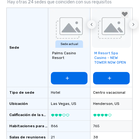
Hay otras 24 sedes que coinciden con sus requisitos
Sede actual
Sede
Palms Casino
M Resort Spa
Removed from
Resort
Casino - NEW
favorites
TOWER NOW OPEN
Tipo de sede
Hotel
Centro vacacional
Ubicación
Las Vegas
, US
Henderson
, US
Calificación de la sede
Habitaciones para huéspedes
866
765
Salas de reuniones
21
38