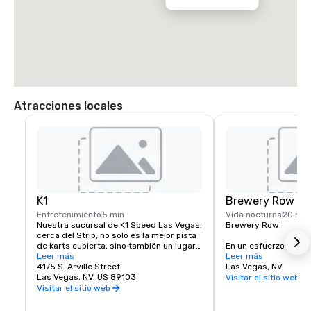
Atracciones locales
K1
Brewery Row
Entretenimiento
5 min
Vida nocturna
20 min
Nuestra sucursal de K1 Speed Las Vegas, 
Brewery Row

cerca del Strip, no solo es la mejor pista 
de karts cubierta, sino también un lugar 
En un esfuerzo por un
de entretenimiento de primera clase 
Leer más
de la cerveza artesan
Leer más
diseñado para mantenerte entretenido y 
4175 S. Arville Street
ciudades de todo el 
Las Vegas, NV
ocupado. Si quieres experimentar el 
Las Vegas, NV, US 89103
Brewery Row en el ce
Visitar el sitio web
karting bajo techo, estás interesado en 
donde un grupo natur
Visitar el sitio web
organizar una fiesta divertida e 
artesanales ya ha es
inolvidable para un amigo o ser querido, 
sirviendo. Once cerve