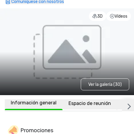
Comuníquese con nosotros
3D
Vídeos
Ver la galería (30)
Información general
Espacio de reunión
Habi
Promociones