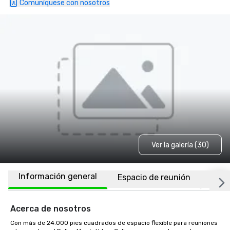
Comuníquese con nosotros
Ver la galería (30)
Información general
Espacio de reunión
Habi
Acerca de nosotros
Con más de 24.000 pies cuadrados de espacio flexible para reuniones 