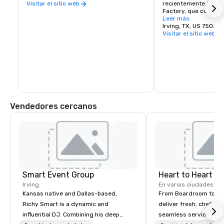
recientemente inaugu
Visitar el sitio web
Factory, que cuenta c
conciertos, restauran
Leer más
tiendas minoristas, ed
Irving, TX, US 75039
y un cine.
Visitar el sitio web
Vendedores cercanos
Smart Event Group
Heart to Heart C
Irving
En varias ciudades
Kansas native and Dallas-based,
From Boardroom to Ba
Richy Smart is a dynamic and
deliver fresh, chef-dr
influential DJ. Combining his deep
seamless service. Our