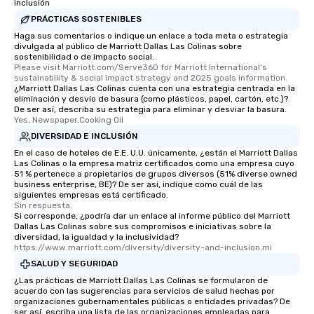
inclusión
PRÁCTICAS SOSTENIBLES
Haga sus comentarios o indique un enlace a toda meta o estrategia
divulgada al público de Marriott Dallas Las Colinas sobre
sostenibilidad o de impacto social.
Please visit Marriott.com/Serve360 for Marriott International's 
sustainability & social impact strategy and 2025 goals information.
¿Marriott Dallas Las Colinas cuenta con una estrategia centrada en la
eliminación y desvío de basura (como plásticos, papel, cartón, etc.)?
De ser así, describa su estrategia para eliminar y desviar la basura.
Yes, Newspaper,Cooking Oil
DIVERSIDAD E INCLUSIÓN
En el caso de hoteles de E.E. U.U. únicamente, ¿están el Marriott Dallas
Las Colinas o la empresa matriz certificados como una empresa cuyo
51 % pertenece a propietarios de grupos diversos (51% diverse owned
business enterprise, BE)? De ser así, indique como cuál de las
siguientes empresas está certificado.
Sin respuesta.
Si corresponde, ¿podría dar un enlace al informe público del Marriott
Dallas Las Colinas sobre sus compromisos e iniciativas sobre la
diversidad, la igualdad y la inclusividad?
https://www.marriott.com/diversity/diversity-and-inclusion.mi
SALUD Y SEGURIDAD
¿Las prácticas de Marriott Dallas Las Colinas se formularon de
acuerdo con las sugerencias para servicios de salud hechas por
organizaciones gubernamentales públicas o entidades privadas? De
ser así, escriba una lista de las organizaciones empleadas para