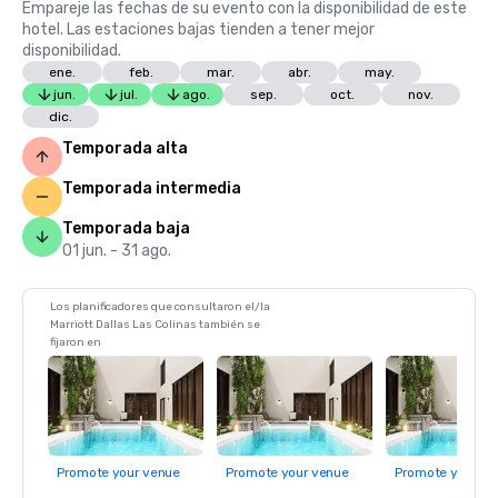
Empareje las fechas de su evento con la disponibilidad de este
hotel. Las estaciones bajas tienden a tener mejor
disponibilidad.
ene.
feb.
mar.
abr.
may.
jun.
jul.
ago.
sep.
oct.
nov.
dic.
Temporada alta
Temporada intermedia
Temporada baja
01 jun. - 31 ago.
Los planificadores que consultaron el/la
Marriott Dallas Las Colinas también se
fijaron en
Promote your venue
Promote your venue
Promote your ve