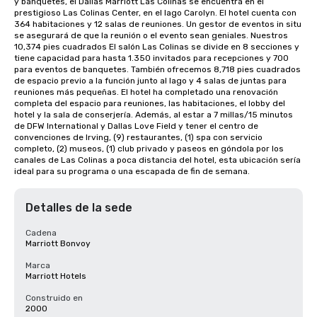
y banquetes, el Dallas Marriott Las Colinas se encuentra en el 
prestigioso Las Colinas Center, en el lago Carolyn. El hotel cuenta con 
364 habitaciones y 12 salas de reuniones. Un gestor de eventos in situ 
se asegurará de que la reunión o el evento sean geniales. Nuestros 
10,374 pies cuadrados El salón Las Colinas se divide en 8 secciones y 
tiene capacidad para hasta 1.350 invitados para recepciones y 700 
para eventos de banquetes. También ofrecemos 8,718 pies cuadrados 
de espacio previo a la función junto al lago y 4 salas de juntas para 
reuniones más pequeñas. El hotel ha completado una renovación 
completa del espacio para reuniones, las habitaciones, el lobby del 
hotel y la sala de conserjería. Además, al estar a 7 millas/15 minutos 
de DFW International y Dallas Love Field y tener el centro de 
convenciones de Irving, (9) restaurantes, (1) spa con servicio 
completo, (2) museos, (1) club privado y paseos en góndola por los 
canales de Las Colinas a poca distancia del hotel, esta ubicación sería 
ideal para su programa o una escapada de fin de semana.
Detalles de la sede
Cadena
Marriott Bonvoy
Marca
Marriott Hotels
Construido en
2000