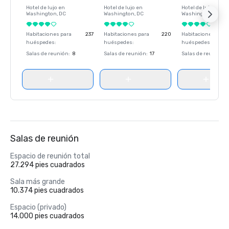
Hotel de lujo en
Hotel de lujo en
Hotel de lujo en
Washington
, DC
Washington
, DC
Washington
, DC
Habitaciones para
237
Habitaciones para
220
Habitaciones para
huéspedes
:
huéspedes
:
huéspedes
:
Salas de reunión
:
8
Salas de reunión
:
17
Salas de reunión
:
Salas de reunión
Espacio de reunión total
27.294 pies cuadrados
Sala más grande
10.374 pies cuadrados
Espacio (privado)
14.000 pies cuadrados