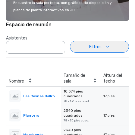
Encuentre la sala perfecta, con gráficos de disposición y
planos de planta interactivos en 3D.
Espacio de reunión
Asistentes
Filtros
Tamaño de
Altura del
Nombre
sala
techo
10.374 pies
Las Colinas Ballroom
cuadrados
17 pies
78 x 133 pies cuad.
2340 pies
Planters
cuadrados
17 pies
78 x 30 pies cuad.
2340 pies
Merchants
cuadrados
17 pies