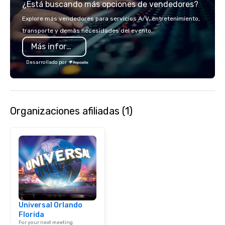
¿Está buscando más opciones de vendedores?
fast, reliable turnarou
same-day gallery deli
Explore más vendedores para servicios A/V, entretenimiento,
agenda demands it), 
transporte y demás necesidades del evento.
site professionalism, a
Más información
to extend the life of y
marketing, social, and
Desarrollado por
channels. From multi-
to executive headshot
team scales to your ev
of contact, consistent 
Organizaciones afiliadas (1)
market.
Universal Orlando
Florida
For your next meeting