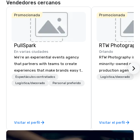
Vendedores cercanos
Promocionada
Promocionada
PullSpark
RTW Photograph
En varias ciudades
Orlando
We’re an experiential events agency
RTW Photography is a c
that partners with teams to create
minority-owned corpor
experiences that make brands easy to
production agency he
love and hard to forget. Most
Orlando, with teams s
Espectáculos contratados
Logística/decorado
P
companies already know what makes
Logística/decorado
Personal preferido
Atlanta, Miami, and L
them easy to love; we help teams
coverage available na
design moments that truly stick
specialize in conferen
backed by our trademarked
conventions, trade sh
neuroscience tool, Nistinct.
corporate events, deli
photography, videogra
Visitar el perfil
Visitar el perfil
lounges, photo booths
and our signature Pho
activation. Planners c