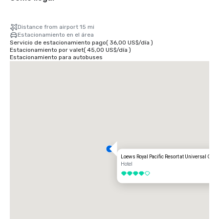
Distance from airport 15 mi
Estacionamiento en el área
Servicio de estacionamiento pago
(
36,00 US$
/
día
)
Estacionamiento por valet
(
45,00 US$
/
día
)
Estacionamiento para autobuses
Loews Royal Pacific Resort at Universal Orla
Hotel
4 de 5