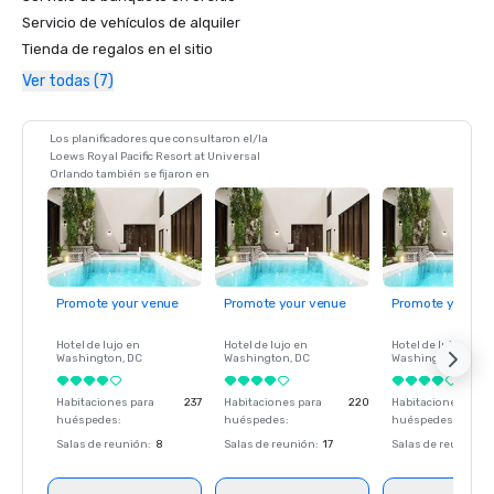
Servicio de vehículos de alquiler
Tienda de regalos en el sitio
Ver todas (7)
Los planificadores que consultaron el/la
Loews Royal Pacific Resort at Universal
Orlando también se fijaron en
Promote your venue
Promote your venue
Promote your ve
Hotel de lujo en
Hotel de lujo en
Hotel de lujo en
Washington
, DC
Washington
, DC
Washington
, DC
Habitaciones para
237
Habitaciones para
220
Habitaciones para
huéspedes
:
huéspedes
:
huéspedes
:
Salas de reunión
:
8
Salas de reunión
:
17
Salas de reunión
: