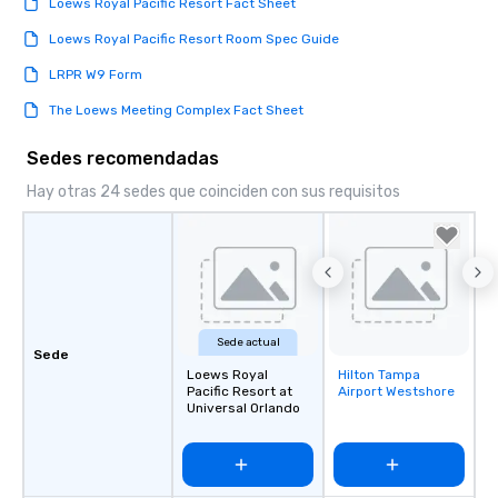
Loews Royal Pacific Resort Fact Sheet
Loews Royal Pacific Resort Room Spec Guide
LRPR W9 Form
The Loews Meeting Complex Fact Sheet
Sedes recomendadas
Hay otras 24 sedes que coinciden con sus requisitos
Sede actual
Sede
Loews Royal
Hilton Tampa
Removed from
Pacific Resort at
Airport Westshore
favorites
Universal Orlando