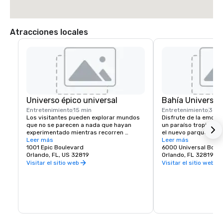
Atracciones locales
Universo épico universal
Bahía Universal
Entretenimiento
15 min
Entretenimiento
3 mi
Los visitantes pueden explorar mundos 
Disfrute de la emoción
que no se parecen a nada que hayan 
un paraíso tropical c
experimentado mientras recorren 
el nuevo parque acuát
increíbles portales que los transportan a 
Leer más
Volcano Bay, encontra
Leer más
la emoción de The Wizarding World of 
1001 Epic Boulevard
emoción junto con luj
6000 Universal Boul
Harry Potter™: Ministry of Magic™, SUPER 
Orlando, FL, US 32819
crean una experiencia
Orlando, FL 32819
NINTENDO WORLD™, How to Train Your 
completamente nuev
Visitar el sitio web
Visitar el sitio web
Dragon — Isle of Berk, Dark Universe y 
más. Cinco mundos inmersivos. Un 
parque temático increíble.