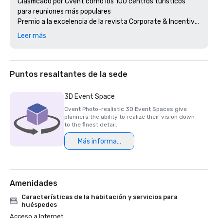
Clasificado por Cvent como los 100 centros turísticos 
para reuniones más populares

Premio a la excelencia de la revista Corporate & Incentive 
Travel Magazine

Leer más
Premio Gold Key de la revista Meetings & Conventions

Reuniones exitosas: premio Pinnacle
Puntos resaltantes de la sede
3D Event Space
Cvent Photo-realistic 3D Event Spaces give
planners the ability to realize their vision down
to the finest detail.
Más información
Amenidades
Características de la habitación y servicios para
huéspedes
Acceso a Internet