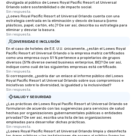
divulgada al público de Loews Royal Pacific Resort at Universal
Orlando sobre sostenibilidad o de impacto social.
Sin respuesta.
¿Loews Royal Pacific Resort at Universal Orlando cuenta con una
estrategia centrada en la eliminación y desvío de basura (como
plásticos, papel, cartón, etc.)? De ser así, describa su estrategia para
eliminar y desviar la basura.
Sin respuesta.
DIVERSIDAD E INCLUSIÓN
En el caso de hoteles de E.E. U.U. únicamente, ¿están el Loews Royal
Pacific Resort at Universal Orlando o la empresa matriz certificados
como una empresa cuyo 51 % pertenece a propietarios de grupos
diversos (51% diverse owned business enterprise, BE)? De ser así,
indique como cuál de las siguientes empresas está certificado.
Sin respuesta.
Si corresponde, ¿podría dar un enlace al informe público del Loews
Royal Pacific Resort at Universal Orlando sobre sus compromisos e
iniciativas sobre la diversidad, la igualdad y la inclusividad?
Sin respuesta.
SALUD Y SEGURIDAD
¿Las prácticas de Loews Royal Pacific Resort at Universal Orlando se
formularon de acuerdo con las sugerencias para servicios de salud
hechas por organizaciones gubernamentales públicas o entidades
privadas? De ser así, escriba una lista de las organizaciones
empleadas para desarrollar dichas prácticas.
Sin respuesta.
¿Loews Royal Pacific Resort at Universal Orlando limpia y desinfecta
las áreas públicas y las instalaciones de acceso al público (como las