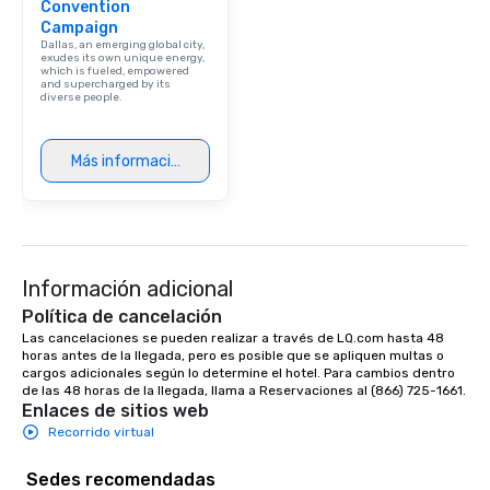
Convention
Campaign
Dallas, an emerging global city,
exudes its own unique energy,
which is fueled, empowered
and supercharged by its
diverse people.
Más información
Información adicional
Política de cancelación
Las cancelaciones se pueden realizar a través de LQ.com hasta 48 
horas antes de la llegada, pero es posible que se apliquen multas o 
cargos adicionales según lo determine el hotel. Para cambios dentro 
de las 48 horas de la llegada, llama a Reservaciones al (866) 725-1661.
Enlaces de sitios web
Recorrido virtual
Sedes recomendadas