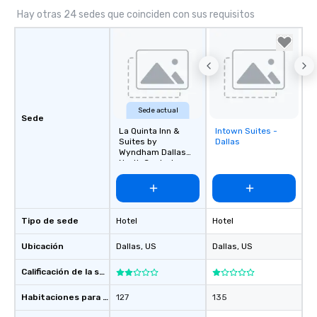
Hay otras 24 sedes que coinciden con sus requisitos
Sede actual
Sede
La Quinta Inn &
Intown Suites -
Removed from
Suites by
Dallas
favorites
Wyndham Dallas
North Central
Tipo de sede
Hotel
Hotel
Ubicación
Dallas
, US
Dallas
, US
Calificación de la sede
Habitaciones para huéspedes
127
135