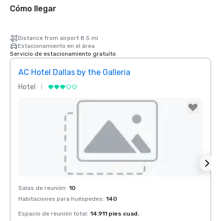
Cómo llegar
Distance from airport 8.5 mi
Estacionamiento en el área
Servicio de estacionamiento gratuito
AC Hotel Dallas by the Galleria
The 
Hotel
Hotel
Red Roof Inn
North Dallas -
Park Central
Removed from favorites
Rem
Salas de reunión
:
10
Salas 
otel Dallas
Habitaciones para huéspedes
:
140
Habit
he Galleria
Espacio de reunión total
:
14.911 pies cuad.
Espaci