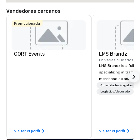
Vendedores cercanos
Promocionada
Hotel
Mockingbird
The Highland
Dallas, Curio
Collection by
CORT Events
LMS Brandz
Hilton
En varias ciudades
LMS Brandz is a full-s
specializing in trade 
merchandise and muc
La Quinta Inn
by Wyndham
booth giveaways and 
Amenidades/regalos
Dallas Uptown
to executive gifting, d
Logística/decorado
banners, signage, fulfi
logistics, shipping, al
commerce solutions we 
While there are many 
companies to choose f
Visitar el perfil
Visitar el perfil
years of industry exp
commitment to except