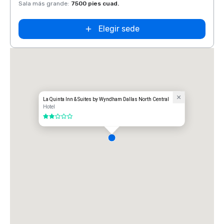
Sala más grande
:
7500 pies cuad.
Sala 
Extended
Elegir sede
Stay America
Dallas - North
- Park Central
La Quinta Inn & Suites by Wyndham Dallas North Central
Hotel
2 de 5