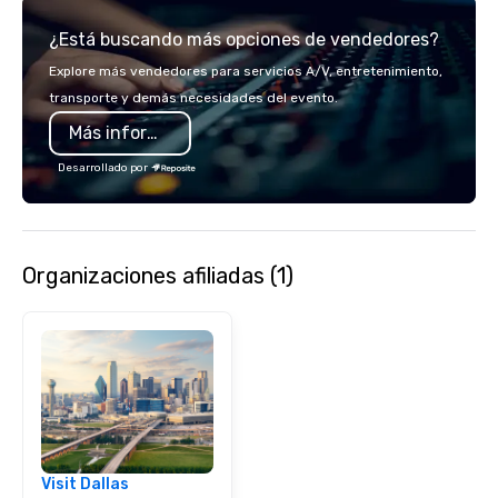
service set us apart. W
¿Está buscando más opciones de vendedores?
smart, reliable soluti
make the end-user ex
Explore más vendedores para servicios A/V, entretenimiento,
seamless from start to fini
transporte y demás necesidades del evento.
also a certified WOSB.
Más información
Desarrollado por
Organizaciones afiliadas (1)
Visit Dallas