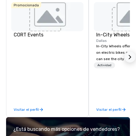
Promocionada
CORT Events
In-City Wheels
Dallas
In-City Wheels offers t
on electric bikes and 
can see the city in th
possible. Our tours ar
Actividad
customizable, so you 
which parts of Dallas 
And our guides are the
business, so you’re g
have a good time.
Visitar el perfil
Visitar el perfil
¿Está buscando más opciones de vendedores?