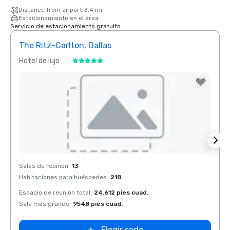
Distance from airport 3.4 mi
Estacionamiento en el área
Servicio de estacionamiento gratuito
The Ritz-Carlton, Dallas
Dall
Hotel de lujo
Hotel
Removed from favorites
Rem
Salas de reunión
:
13
Salas 
Habitaciones para huéspedes
:
218
Habit
Espacio de reunión total
:
24.612 pies cuad.
Espaci
Sala más grande
:
9548 pies cuad.
Sala 
Elegir sede