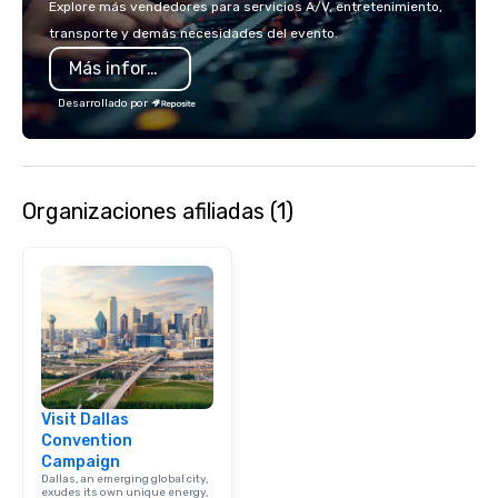
Explore más vendedores para servicios A/V, entretenimiento,
transporte y demás necesidades del evento.
Más información
Desarrollado por
Organizaciones afiliadas (1)
Visit Dallas
Convention
Campaign
Dallas, an emerging global city,
exudes its own unique energy,