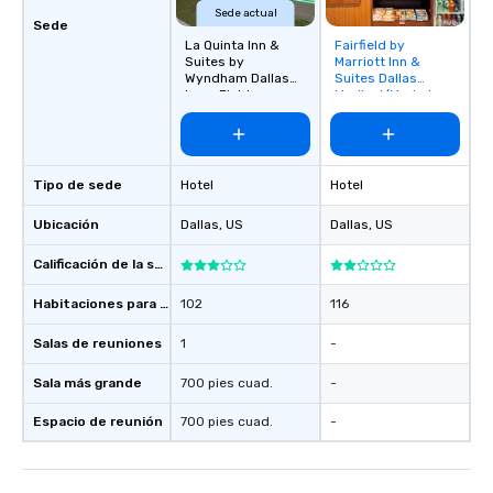
Sede actual
Sede
La Quinta Inn &
Fairfield by
Removed from
Suites by
Marriott Inn &
favorites
Wyndham Dallas
Suites Dallas
Love Field
Medical/Market
Center
Tipo de sede
Hotel
Hotel
Ubicación
Dallas
, US
Dallas
, US
Calificación de la sede
Habitaciones para huéspedes
102
116
Salas de reuniones
1
-
Sala más grande
700 pies cuad.
-
Espacio de reunión
700 pies cuad.
-