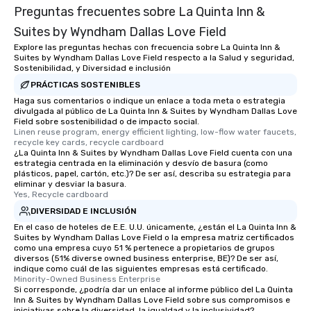
Preguntas frecuentes sobre La Quinta Inn &
Suites by Wyndham Dallas Love Field
Explore las preguntas hechas con frecuencia sobre La Quinta Inn &
Suites by Wyndham Dallas Love Field respecto a la Salud y seguridad,
Sostenibilidad, y Diversidad e inclusión
PRÁCTICAS SOSTENIBLES
Haga sus comentarios o indique un enlace a toda meta o estrategia
divulgada al público de La Quinta Inn & Suites by Wyndham Dallas Love
Field sobre sostenibilidad o de impacto social.
Linen reuse program, energy efficient lighting, low-flow water faucets, 
recycle key cards, recycle cardboard
¿La Quinta Inn & Suites by Wyndham Dallas Love Field cuenta con una
estrategia centrada en la eliminación y desvío de basura (como
plásticos, papel, cartón, etc.)? De ser así, describa su estrategia para
eliminar y desviar la basura.
Yes, Recycle cardboard
DIVERSIDAD E INCLUSIÓN
En el caso de hoteles de E.E. U.U. únicamente, ¿están el La Quinta Inn &
Suites by Wyndham Dallas Love Field o la empresa matriz certificados
como una empresa cuyo 51 % pertenece a propietarios de grupos
diversos (51% diverse owned business enterprise, BE)? De ser así,
indique como cuál de las siguientes empresas está certificado.
Minority-Owned Business Enterprise
Si corresponde, ¿podría dar un enlace al informe público del La Quinta
Inn & Suites by Wyndham Dallas Love Field sobre sus compromisos e
iniciativas sobre la diversidad, la igualdad y la inclusividad?