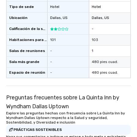
Tipo de sede
Hotel
Hotel
Ubicación
Dallas
, US
Dallas
, US
Calificación de la sede
-
Habitaciones para huéspedes
101
103
Salas de reuniones
-
1
Sala más grande
-
480 pies cuad.
Espacio de reunión
-
480 pies cuad.
Preguntas frecuentes sobre La Quinta Inn by
Wyndham Dallas Uptown
Explore las preguntas hechas con frecuencia sobre La Quinta Inn by
Wyndham Dallas Uptown respecto a la Salud y seguridad,
Sostenibilidad, y Diversidad e inclusión
PRÁCTICAS SOSTENIBLES
Haga sus comentarios o indique un enlace a toda meta o estrategia