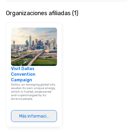
Organizaciones afiliadas (1)
Visit Dallas
Convention
Campaign
Dallas, an emerging global city,
exudes its own unique energy,
which is fueled, empowered
and supercharged by its
diverse people.
Más información