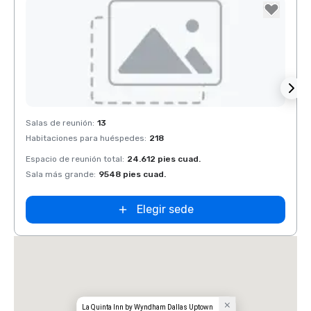
La Quinta Inn
& Suites by
Wyndham
Dallas North
Central
Removed from favorites
Rem
Salas de reunión
:
13
Salas 
Habitaciones para huéspedes
:
218
Habit
Espacio de reunión total
:
24.612 pies cuad.
Espaci
Sala más grande
:
9548 pies cuad.
Sala 
Elegir sede
La Quinta Inn by Wyndham Dallas Uptown