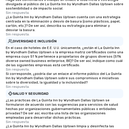
divulgada al público de La Quinta Inn by Wyndham Dallas Uptown sobre
sostenibilidad o de impacto social.
Sin respuesta.
¿La Quinta Inn by Wyndham Dallas Uptown cuenta con una estrategia
centrada en la eliminación y desvío de basura (como plásticos, papel,
cartón, etc.)? De ser así, describa su estrategia para eliminar y
desviar la basura.
Sin respuesta.
DIVERSIDAD E INCLUSIÓN
En el caso de hoteles de E.E. U.U. únicamente, ¿están el La Quinta Inn
by Wyndham Dallas Uptown o la empresa matriz certificados como una
empresa cuyo 51 % pertenece a propietarios de grupos diversos (51%
diverse owned business enterprise, BE)? De ser así, indique como cuál
de las siguientes empresas está certificado.
Sin respuesta.
Si corresponde, ¿podría dar un enlace al informe público del La Quinta
Inn by Wyndham Dallas Uptown sobre sus compromisos e iniciativas
sobre la diversidad, la igualdad y la inclusividad?
Sin respuesta.
SALUD Y SEGURIDAD
¿Las prácticas de La Quinta Inn by Wyndham Dallas Uptown se
formularon de acuerdo con las sugerencias para servicios de salud
hechas por organizaciones gubernamentales públicas o entidades
privadas? De ser así, escriba una lista de las organizaciones
empleadas para desarrollar dichas prácticas.
Sin respuesta.
¿La Quinta Inn by Wyndham Dallas Uptown limpia y desinfecta las