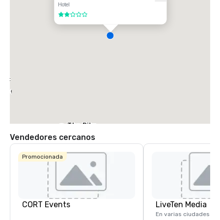
Hotel
2 de 5
iott
arket
The Ritz-
Carlton, Dallas
Vendedores cercanos
Sheraton
Dallas Hotel
Promocionada
Crowne Plaza
Dallas
Downtown
CORT Events
LiveTen Media
En varias ciudades