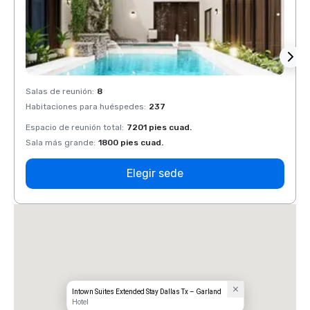
Salas de reunión
:
8
Salas 
Habitaciones para huéspedes
:
237
Habit
Espacio de reunión total
:
7201 pies cuad.
Espaci
Sala más grande
:
1800 pies cuad.
Sala 
Elegir sede
Intown Suites Extended Stay Dallas Tx – Garland
Hotel