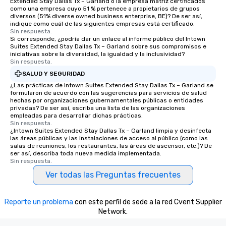
Extended Stay Dallas Tx – Garland o la empresa matriz certificados
como una empresa cuyo 51 % pertenece a propietarios de grupos
diversos (51% diverse owned business enterprise, BE)? De ser así,
indique como cuál de las siguientes empresas está certificado.
Sin respuesta.
Si corresponde, ¿podría dar un enlace al informe público del Intown
Suites Extended Stay Dallas Tx – Garland sobre sus compromisos e
iniciativas sobre la diversidad, la igualdad y la inclusividad?
Sin respuesta.
SALUD Y SEGURIDAD
¿Las prácticas de Intown Suites Extended Stay Dallas Tx – Garland se
formularon de acuerdo con las sugerencias para servicios de salud
hechas por organizaciones gubernamentales públicas o entidades
privadas? De ser así, escriba una lista de las organizaciones
empleadas para desarrollar dichas prácticas.
Sin respuesta.
¿Intown Suites Extended Stay Dallas Tx – Garland limpia y desinfecta
las áreas públicas y las instalaciones de acceso al público (como las
salas de reuniones, los restaurantes, las áreas de ascensor, etc.)? De
ser así, describa toda nueva medida implementada.
Sin respuesta.
Ver todas las Preguntas frecuentes
Reporte un problema
con este perfil de sede a la red Cvent Supplier
Network.