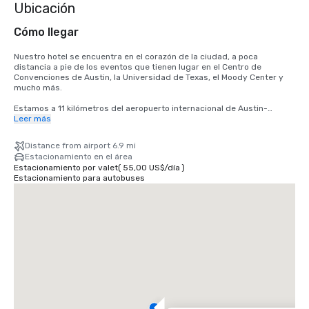
Ubicación
Cómo llegar
Nuestro hotel se encuentra en el corazón de la ciudad, a poca 
distancia a pie de los eventos que tienen lugar en el Centro de 
Convenciones de Austin, la Universidad de Texas, el Moody Center y 
mucho más. 

Estamos a 11 kilómetros del aeropuerto internacional de Austin-
Bergstrom (AUS) y a pocos pasos del Capitolio del estado de Texas, 
Leer más
con su majestuosa cúpula que se puede ver desde muchas de 
nuestras habitaciones de hotel.
Distance from airport 6.9 mi
Estacionamiento en el área
Estacionamiento por valet
(
55,00 US$
/
día
)
Estacionamiento para autobuses