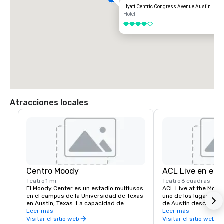
Hyatt Centric Congress Avenue Austin
Hotel
4 de 5
Atracciones locales
Centro Moody
ACL Live en el 
Teatro
1 mi
Teatro
6 cuadras
El Moody Center es un estadio multiusos 
ACL Live at the Moody
en el campus de la Universidad de Texas 
uno de los lugares de
en Austin, Texas. La capacidad de 
de Austin desde su ap
asientos del estadio es de más de 
Leer más
Sede del famoso prog
Leer más
15.000 asientos, en total.
Austin City Limits y 
Visitar el sitio web
Visitar el sitio web