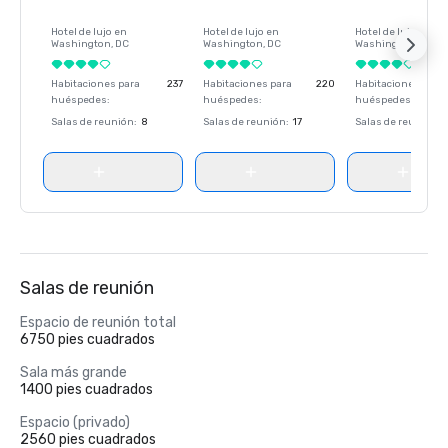
Hotel de lujo en
Hotel de lujo en
Hotel de lujo en
Washington
, DC
Washington
, DC
Washington
, DC
Habitaciones para
237
Habitaciones para
220
Habitaciones para
huéspedes
:
huéspedes
:
huéspedes
:
Salas de reunión
:
8
Salas de reunión
:
17
Salas de reunión
:
Salas de reunión
Espacio de reunión total
6750 pies cuadrados
Sala más grande
1400 pies cuadrados
Espacio (privado)
2560 pies cuadrados