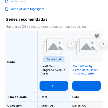
Instagram
World of Care Highlights
Sedes recomendadas
Hay otras 24 sedes que coinciden con sus requisitos
Sede actual
Sede
Hyatt Centric
DoubleTree by
Removed from
Congress Avenue
Hilton Hotel Dallas
favorites
Austin
- Market Center
Tipo de sede
Hotel
Hotel
Ubicación
Austin
, US
Dallas
, US