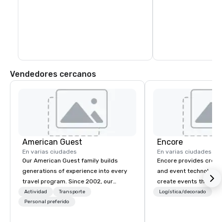
conciertos cada año, 
musical en el centro 
apoya a artistas loca
Vendedores cercanos
American Guest
Encore
En varias ciudades
En varias ciudades
Our American Guest family builds
Encore provides creati
generations of experience into every
and event technology 
travel program. Since 2002, our
create events that tr
mission has been to capture the
creates memorable ev
Actividad
Transporte
Logística/decorado
P
imagination of your corporate guests
Personal preferido
that engage and tran
with tailored incentives, events,
organizations. As the g