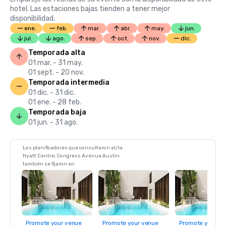
hotel. Las estaciones bajas tienden a tener mejor
disponibilidad.
ene.
feb.
mar.
abr.
may.
jun.
jul.
ago.
sep.
oct.
nov.
dic.
Temporada alta
01 mar. - 31 may.
01 sept. - 20 nov.
Temporada intermedia
01 dic. - 31 dic.
01 ene. - 28 feb.
Temporada baja
01 jun. - 31 ago.
Los planificadores que consultaron el/la
Hyatt Centric Congress Avenue Austin
también se fijaron en
Promote your venue
Promote your venue
Promote your ve