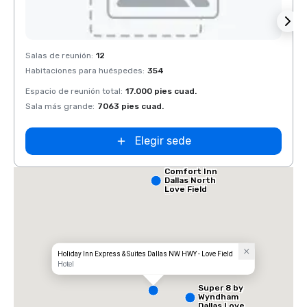
Removed from favorites
Rem
Salas de reunión
:
12
Salas 
Habitaciones para huéspedes
:
354
Habit
Espacio de reunión total
:
17.000 pies cuad.
Espaci
Sala más grande
:
7063 pies cuad.
Sala 
Elegir sede
Comfort Inn
Dallas North
Love Field
Airport
Holiday Inn Express & Suites Dallas NW HWY - Love Field
Hotel
Super 8 by
Wyndham
Dallas Love