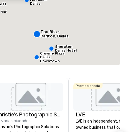
Dallas
iott
arket
ed from favorites
Removed from
reunión
:
Habitaciones para huéspedes
:
Salas de reunión
:
291
12
The Ritz-
Carlton, Dallas
e reunión total
:
Sala más grande
:
Espacio de reunió
pies cuad.
7201 pies cuad.
17.000 pies cu
Sheraton
Dallas Hotel
Crowne Plaza
Dallas
Elegir sede
Downtown
Promocionada
Christie's Photographic Solutions
LVE
 varias ciudades
LVE is an independent, family
ristie's Photographic Solutions
owned business that our clie