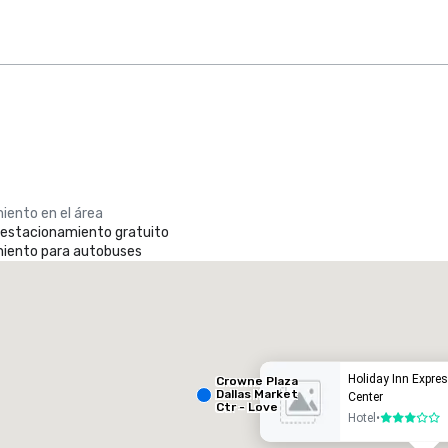
iento en el área
e estacionamiento gratuito
iento para autobuses
heraton Dallas Hotel
Crowne
otel
Hotel
Holiday Inn Expre
Crowne Plaza
Dallas Market
Center
Ctr - Love
Hotel
•
3 de 5
Field