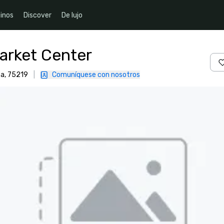
inos
Discover
De lujo
Market Center
ca, 75219
|
Comuníquese con nosotros