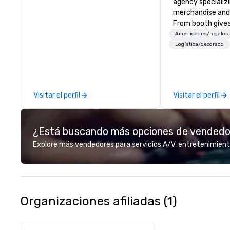
agency specializ
merchandise and
From booth give
branded apparel 
Amenidades/regalos
gifting, displays,
Logística/decorado
fulfillment, logist
along with e-co
we handle it all. While there are
many promotiona
Visitar el perfil
Visitar el perfil
choose from, our
industry experie
commitment to 
¿Está buscando más opciones de vended
customer service
deliver smart, rel
Explore más vendedores para servicios A/V, entretenimient
designed to mak
experience seam
to finish. We are also a certified
WOSB.
Organizaciones afiliadas (1)