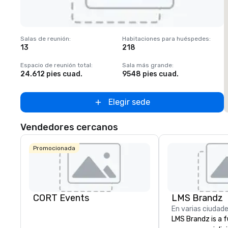
Removed from favorites
Salas de reunión
:
Habitaciones para huéspedes
:
S
13
218
Espacio de reunión total
:
Sala más grande
:
E
24.612 pies cuad.
9548 pies cuad.
2
Elegir sede
Vendedores cercanos
Promocionada
CORT Events
LMS Brandz
En varias ciudad
LMS Brandz is a f