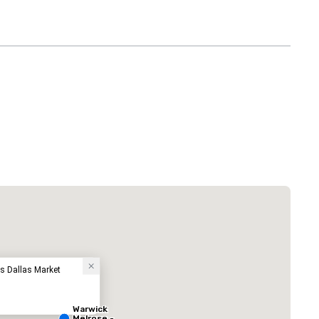
 Plaza Dallas Downtown
Hotel
ss Dallas Market
Warwick
Melrose -