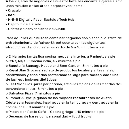
A los viajeros de negocios de nuestro hotel les encanta alojarse a solo 
unos minutos de las áreas corporativas, como:

• Oráculo

• Intel

• H-E-B Digital y Favor Eastside Tech Hub 

• Capitolio del Estado 

• Centro de convenciones de Austin

Para aquellos que buscan combinar negocios con placer, el distrito de 
entretenimiento de Rainey Street cuenta con las siguientes 
atracciones disponibles en un radio de 5 a 10 minutos a pie:

o El Naranjo: fantástica cocina mexicana interior, a 9 minutos a pie

o G'Raj Majal — Cocina india, a 7 minutos a pie

o Banster's Sausage House and Beer Garden: 8 minutos a pie

o Royal Blue Grocery: repleto de productos locales y artesanales, 
sándwiches y ensaladas prefabricados, algo para todas y cada una 
de las restricciones dietéticas

o East Side Pies: pizza por porción, artículos típicos de las tiendas de 
conveniencia, etc.: 8 minutos a pie

o Salvation Pizza: 7 minutos a pie

o Emmer & Rye: ¡algunos de los mejores restaurantes de Austin! 
Cócteles artesanales, inspirados en la temporada y centrados en la 
cocina local... 8 minutos a pie

o Phoenician Resto Café — Cocina griega — 10 minutos a pie

o Decenas de bares con personalidad y food trucks
