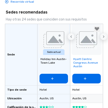
Recorrido virtual
Sedes recomendadas
Hay otras 24 sedes que coinciden con sus requisitos
Sede actual
Sede
Holiday Inn Austin-
Hyatt Centric
Removed from
Town Lake
Congress Avenue
favorites
Austin
Tipo de sede
Hotel
Hotel
Ubicación
Austin
, US
Austin
, US
Calificación de la sede