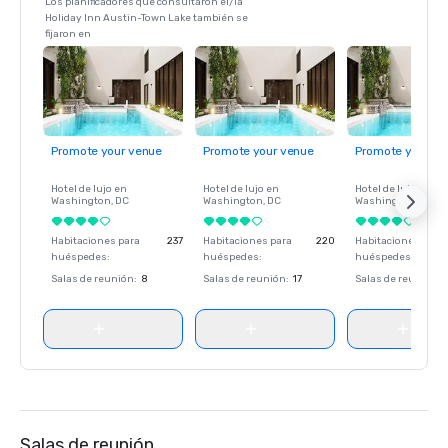
Los planificadores que consultaron el/la
Holiday Inn Austin-Town Lake también se
fijaron en
Promote your venue
Promote your venue
Promote your ve
Hotel de lujo en
Hotel de lujo en
Hotel de lujo en
Washington
, DC
Washington
, DC
Washington
, DC
Habitaciones para
237
Habitaciones para
220
Habitaciones para
huéspedes
:
huéspedes
:
huéspedes
:
Salas de reunión
:
8
Salas de reunión
:
17
Salas de reunión
:
Salas de reunión