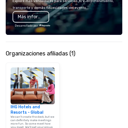
Explore más vendedores para servicios A/V, entretenimiento,
American hospitality, we deliver our
transporte y demás necesidades del evento.
promise: your business matters.
Más información
Desarrollado por
Organizaciones afiliadas (1)
IHG Hotels and
Resorts - Global
We can't create the deck, but we
can definitely make meetings
more fun. So come meet how
you meet. We'll get your group