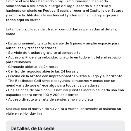
Explore el aire libre haciendo piragüismo, remando, haciendo 
senderismo o ciclismo a lo largo del lago, asando a la parrilla y 
haciendo un picnic en Festival Beach, o recorra el Capitolio del Estado 
y explore la Biblioteca Presidencial Lyndon Johnson. ¡Hay algo para 
todos aquí en Austin! 

Estamos orgullosos de ofrecer comodidades pensadas al detalle, 
como 

• Estacionamiento gratuito: garaje de 5 pisos y amplio espacio para 
autobuses y transbordadores

• Servicio de traslado gratuito al aeropuerto

• Acceso WiFi de alta velocidad gratuito en todo el hotel y el espacio 
para reuniones

• Gimnasio abierto las 24 horas

• Centro de negocios abierto las 24 horas y

• Piscina en la azotea con impresionantes vistas al lago y al horizonte. 

• The Boathouse Grill sirve desayunos, almuerzos y cenas con un 
menú variado que ofrece algo para todos los paladares

• Dos salones de baile con luz natural y vistas increíbles, cada uno con 
capacidad para entre 100 y 200 asistentes

• Acceso directo a la ruta de senderismo y bicicleta 

Sea cual sea el motivo de su visita a Austin, aproveche al máximo su 
viaje en el Holiday Inn
Detalles de la sede