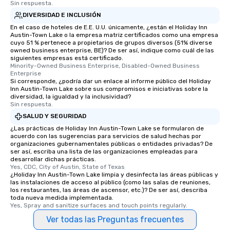
Sin respuesta.
DIVERSIDAD E INCLUSIÓN
En el caso de hoteles de E.E. U.U. únicamente, ¿están el Holiday Inn
Austin-Town Lake o la empresa matriz certificados como una empresa
cuyo 51 % pertenece a propietarios de grupos diversos (51% diverse
owned business enterprise, BE)? De ser así, indique como cuál de las
siguientes empresas está certificado.
Minority-Owned Business Enterprise, Disabled-Owned Business 
Enterprise
Si corresponde, ¿podría dar un enlace al informe público del Holiday
Inn Austin-Town Lake sobre sus compromisos e iniciativas sobre la
diversidad, la igualdad y la inclusividad?
Sin respuesta.
SALUD Y SEGURIDAD
¿Las prácticas de Holiday Inn Austin-Town Lake se formularon de
acuerdo con las sugerencias para servicios de salud hechas por
organizaciones gubernamentales públicas o entidades privadas? De
ser así, escriba una lista de las organizaciones empleadas para
desarrollar dichas prácticas.
Yes, CDC, City of Austin, State of Texas
¿Holiday Inn Austin-Town Lake limpia y desinfecta las áreas públicas y
las instalaciones de acceso al público (como las salas de reuniones,
los restaurantes, las áreas de ascensor, etc.)? De ser así, describa
toda nueva medida implementada.
Yes, Spray and sanitize surfaces and touch points regularly.
Ver todas las Preguntas frecuentes