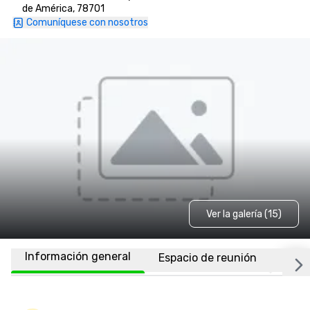
de América, 78701
Comuníquese con nosotros
Ver la galería (15)
Información general
Espacio de reunión
Habi