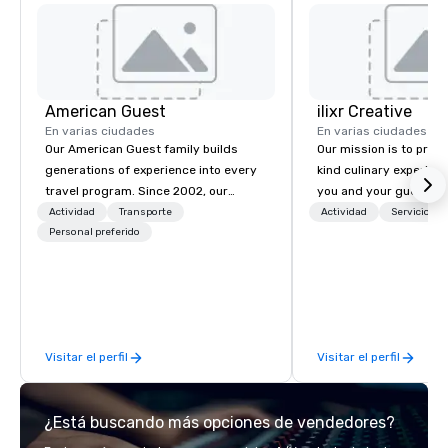
American Guest
ilixr Creative
En varias ciudades
En varias ciudades
Our American Guest family builds
Our mission is to prov
generations of experience into every
kind culinary experien
travel program. Since 2002, our
you and your guests wi
mission has been to capture the
memories and satiated
Actividad
Transporte
Actividad
Servicios 
imagination of your corporate guests
Personal preferido
detail is meticulously 
with tailored incentives, events,
our commitment to hosp
meetings, and VIP travel experiences
over 40 years of expe
throughout the USA and beyond. From
in some of the world'
initial contact, through planning,
acclaimed restaurants,
sourcing, contracting, and on-site
of excellence rarely fo
Visitar el perfil
Visitar el perfil
management, we treat your project as
catering industry.
if we were the client. Our personal
network of global suppliers helps us
¿Está buscando más opciones de vendedores?
bring your vision to life. With genuine
passion, an international team, and