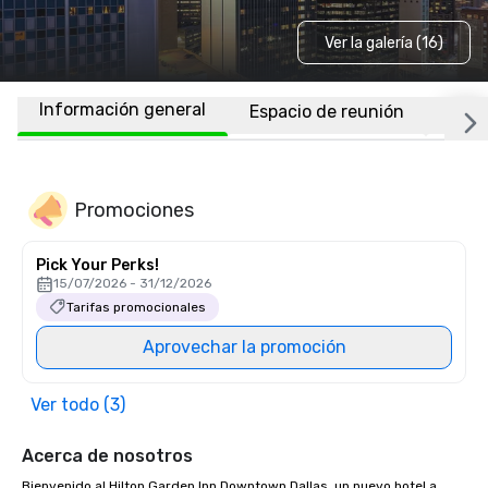
Ver la galería (16)
Información general
Espacio de reunión
Habi
Promociones
Pick Your Perks!
15/07/2026 - 31/12/2026
Tarifas promocionales
Aprovechar la promoción
Ver todo (3)
Acerca de nosotros
Bienvenido al Hilton Garden Inn Downtown Dallas, un nuevo hotel a 