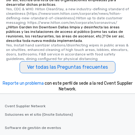
ser así, escriba una lista de las organizaciones empleadas para
desarrollar dichas prácticas.
Yes, CDC & WHO. Hilton CleanStay, a new industry-defining standard of 
cleanliness (https://newsroom.hilton.com/corporate/news/hilton-
defining-new-standard-of-cleanliness) Hilton up to date customer 
messaging: https://www.hilton.com/en/corporate/coronavirus/
¿Hilton Garden Inn Downtown Dallas limpia y desinfecta las áreas
públicas y las instalaciones de acceso al público (como las salas de
reuniones, los restaurantes, las áreas de ascensor, etc.)? De ser así,
describa toda nueva medida implementada.
Yes, Install hand sanitizer stations/disinfecting wipes in public areas & 
on shuttles; enhanced cleaning of high touch areas, lobbies, elevators, 
doors, bathrooms; F&B service in accordance with food safety 
guidelines, dining configured for physical distancing
Ver todas las Preguntas frecuentes
Reporte un problema
con este perfil de sede a la red Cvent Supplier
Network.
Cvent Supplier Network
Soluciones en el sitio (Onsite Solutions)
Software de gestión de eventos