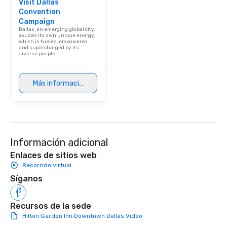
Visit Dallas
Convention
Campaign
Dallas, an emerging global city,
exudes its own unique energy,
which is fueled, empowered
and supercharged by its
diverse people.
Más información
Información adicional
Enlaces de sitios web
Recorrido virtual
Síganos
Recursos de la sede
Hilton Garden Inn Downtown Dallas Video