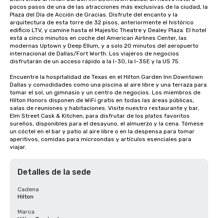
pocos pasos de una de las atracciones más exclusivas de la ciudad, la 
Plaza del Día de Acción de Gracias. Disfrute del encanto y la 
arquitectura de esta torre de 32 pisos, anteriormente el histórico 
edificio LTV, y camine hasta el Majestic Theatre y Dealey Plaza. El hotel 
está a cinco minutos en coche del American Airlines Center, las 
modernas Uptown y Deep Ellum, y a solo 20 minutos del aeropuerto 
internacional de Dallas/Fort Worth. Los viajeros de negocios 
disfrutarán de un acceso rápido a la I-30, la I-35E y la US 75.

Encuentre la hospitalidad de Texas en el Hilton Garden Inn Downtown 
Dallas y comodidades como una piscina al aire libre y una terraza para 
tomar el sol, un gimnasio y un centro de negocios. Los miembros de 
Hilton Honors disponen de WiFi gratis en todas las áreas públicas, 
salas de reuniones y habitaciones. Visite nuestro restaurante y bar, 
Elm Street Cask & Kitchen, para disfrutar de los platos favoritos 
sureños, disponibles para el desayuno, el almuerzo y la cena. Tómese 
un cóctel en el bar y patio al aire libre o en la despensa para tomar 
aperitivos, comidas para microondas y artículos esenciales para 
viajar.
Detalles de la sede
Cadena
Hilton
Marca