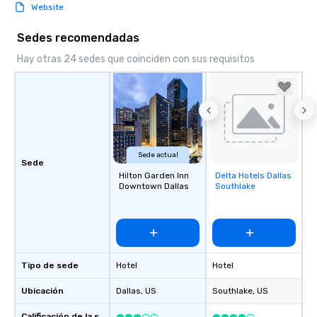
Website
Sedes recomendadas
Hay otras 24 sedes que coinciden con sus requisitos
Sede actual
Sede
Hilton Garden Inn
Delta Hotels Dallas
Removed from
Downtown Dallas
Southlake
favorites
Tipo de sede
Hotel
Hotel
Ubicación
Dallas
, US
Southlake
, US
Calificación de la sede