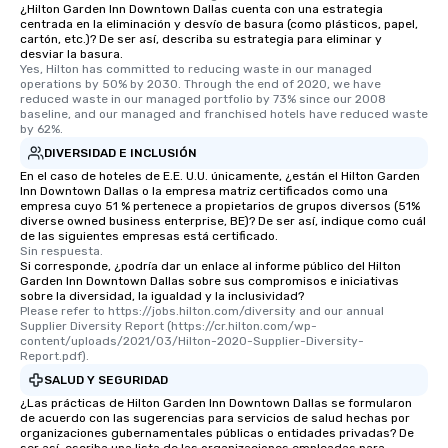
¿Hilton Garden Inn Downtown Dallas cuenta con una estrategia
centrada en la eliminación y desvío de basura (como plásticos, papel,
cartón, etc.)? De ser así, describa su estrategia para eliminar y
desviar la basura.
Yes, Hilton has committed to reducing waste in our managed 
operations by 50% by 2030. Through the end of 2020, we have 
reduced waste in our managed portfolio by 73% since our 2008 
baseline, and our managed and franchised hotels have reduced waste 
by 62%.
DIVERSIDAD E INCLUSIÓN
En el caso de hoteles de E.E. U.U. únicamente, ¿están el Hilton Garden
Inn Downtown Dallas o la empresa matriz certificados como una
empresa cuyo 51 % pertenece a propietarios de grupos diversos (51%
diverse owned business enterprise, BE)? De ser así, indique como cuál
de las siguientes empresas está certificado.
Sin respuesta.
Si corresponde, ¿podría dar un enlace al informe público del Hilton
Garden Inn Downtown Dallas sobre sus compromisos e iniciativas
sobre la diversidad, la igualdad y la inclusividad?
Please refer to https://jobs.hilton.com/diversity and our annual 
Supplier Diversity Report (https://cr.hilton.com/wp-
content/uploads/2021/03/Hilton-2020-Supplier-Diversity-
Report.pdf).
SALUD Y SEGURIDAD
¿Las prácticas de Hilton Garden Inn Downtown Dallas se formularon
de acuerdo con las sugerencias para servicios de salud hechas por
organizaciones gubernamentales públicas o entidades privadas? De