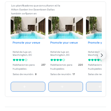
Los planificadores que consultaron el/la
Hilton Garden Inn Downtown Dallas
también se fijaron en
Promote your venue
Promote your venue
Promote your ve
Hotel de lujo en
Hotel de lujo en
Hotel de lujo en
Washington
, DC
Washington
, DC
Washington
, DC
Habitaciones para
237
Habitaciones para
220
Habitaciones para
huéspedes
:
huéspedes
:
huéspedes
:
Salas de reunión
:
8
Salas de reunión
:
17
Salas de reunión
: